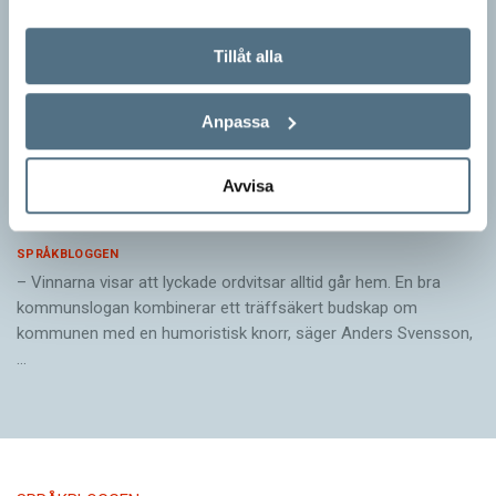
Tillåt alla
Anpassa
Avvisa
Pressmeddelande: Hjovisst älskar vi
ordvitsar!
SPRÅKBLOGGEN
– Vinnarna visar att lyckade ordvitsar alltid går hem. En bra
kommunslogan kombinerar ett träffsäkert budskap om
kommunen med en humoristisk knorr, säger Anders Svensson,
…