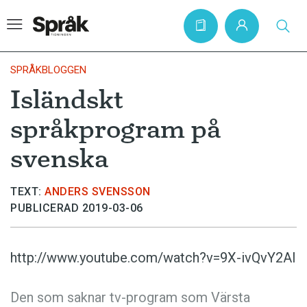
SPRÅKBLOGGEN
Isländskt
Hem
språkprogram på
Artiklar
svenska
Krönikor
Språkfrågor
TEXT:
ANDERS SVENSSON
PUBLICERAD 2019-03-06
Skrivtips
Bokrecensioner
http://www.youtube.com/watch?v=9X-ivQvY2AI
Kviss
Podden
Den som saknar tv-program som Värsta