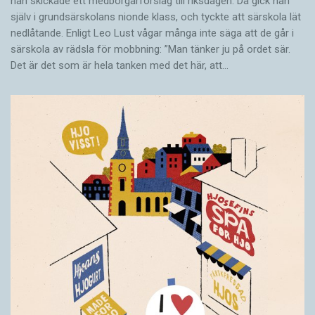
han skickade ett medborgarförslag till riksdagen. Då gick han
själv i grundsärskolans nionde klass, och tyckte att särskola lät
nedlåtande. Enligt Leo Lust vågar många inte säga att de går i
särskola av rädsla för mobbning: ”Man tänker ju på ordet sär.
Det är det som är hela tanken med det här, att…