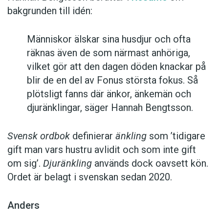
bakgrunden till idén:
Människor älskar sina husdjur och ofta
räknas även de som närmast anhöriga,
vilket gör att den dagen döden knackar på
blir de en del av Fonus största fokus. Så
plötsligt fanns där änkor, änkemän och
djuränklingar, säger Hannah Bengtsson.
Svensk ordbok
definierar
änkling
som ’tidigare
gift man vars hustru av­lidit och som inte gift
om sig’.
Djuränkling
används dock oavsett kön.
Ordet är belagt i svenskan sedan 2020.
Anders