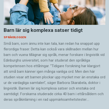
Barn lär sig komplexa satser tidigt
SPRÅKBLOGGEN
Små barn, som ännu inte kan tala, kan redan ha snappat upp
flerordiga fraser. Detta kan också vara skillnaden mellan hur
barn och vuxna tillägnar sig språk, menar forskare i lingvistik vid
Edinburghs universitet, som har studerat den språkliga
kompetensen hos ettåringar. ”Tidigare forskning har klargjort
att små barn känner igen många vanliga ord. Men den här
studien visar att barnen plockar upp mycket mer än enstaka ord
ur de vardagliga samtalen”, säger Barbora Skarabela, doktor i
lingvistik. Barnen lär sig komplexa satser och enstaka ord
samtidigt. Forskarna studerade cirka 40 barn i ettårsåldern och
deras språkinlärning i en rad uppmärksamhetstester.…