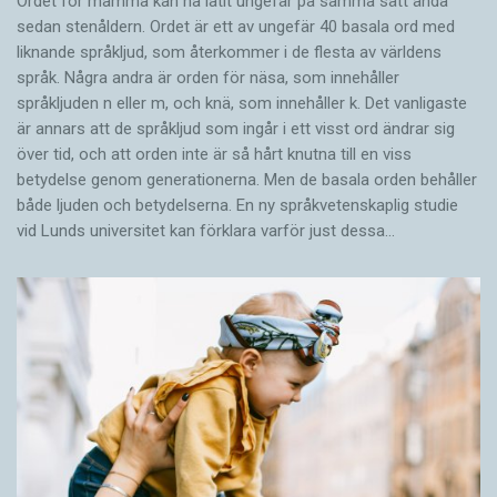
Ordet för mamma kan ha låtit ungefär på samma sätt ända
sedan stenåldern. Ordet är ett av ungefär 40 basala ord med
liknande språkljud, som återkommer i de flesta av världens
språk. Några andra är orden för näsa, som innehåller
språkljuden n eller m, och knä, som innehåller k. Det vanligaste
är annars att de språkljud som ingår i ett visst ord ändrar sig
över tid, och att orden inte är så hårt knutna till en viss
betydelse genom generationerna. Men de basala orden behåller
både ljuden och betydelserna. En ny språkvetenskaplig studie
vid Lunds universitet kan förklara varför just dessa…