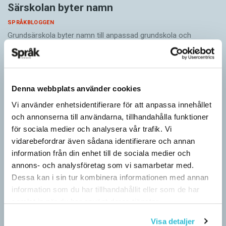
Särskolan byter namn
SPRÅKBLOGGEN
Grundsärskola byter namn till anpassad grundskola och
gymnasiesärskolan till anpassad gymnasieskola. En som har
stor del i att detta namnbyte sker är artonåriga Leo Lust…
Denna webbplats använder cookies
Vi använder enhetsidentifierare för att anpassa innehållet
och annonserna till användarna, tillhandahålla funktioner
för sociala medier och analysera vår trafik. Vi
vidarebefordrar även sådana identifierare och annan
information från din enhet till de sociala medier och
annons- och analysföretag som vi samarbetar med.
Dessa kan i sin tur kombinera informationen med annan
information som du har tillhandahållit eller som de har
samlat in när du har använt deras tjänster.
Visa detaljer