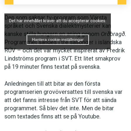
Den som saknar tv-program som Värsta
Det här innehållet kräver att du accepterar cookies.
språket och Svenska dialektmysterier kan
kanske stilla hungern en aning genom
Orðbragð
.
Hantera cookie-inställningar
Programmet sändes i tre säsonger i isländska
RÚV – och det var mycket inspirerat av Fredrik
Lindströms program i SVT. Ett litet smakprov
på 19 minuter finns textat på svenska.
Anledningen till att bitar av den första
programserien grovöversattes till svenska var
att det fanns intresse från SVT för att sända
programmet. Så blev det inte. Men de bitar
som textades finns att se på Youtube.