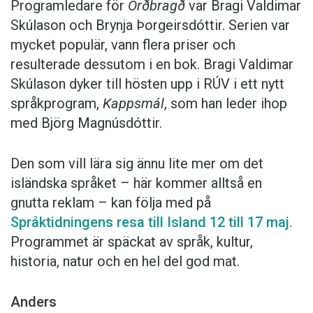
Programledare för
Orðbragð
var Bragi Valdimar
Skúlason och Brynja Þorgeirsdóttir. Serien var
mycket populär, vann flera priser och
resulterade dessutom i en bok. Bragi Valdimar
Skúlason dyker till hösten upp i RÚV i ett nytt
språkprogram,
Kappsmál
, som han leder ihop
med Björg Magnúsdóttir.
Den som vill lära sig ännu lite mer om det
isländska språket – här kommer alltså en
gnutta reklam – kan följa med på
Språktidningens resa till Island 12 till 17 maj
.
Programmet är späckat av språk, kultur,
historia, natur och en hel del god mat.
Anders