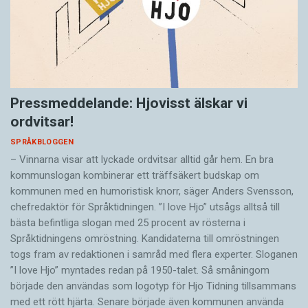
Pressmeddelande: Hjovisst älskar vi
ordvitsar!
SPRÅKBLOGGEN
– Vinnarna visar att lyckade ordvitsar alltid går hem. En bra
kommunslogan kombinerar ett träffsäkert budskap om
kommunen med en humoristisk knorr, säger Anders Svensson,
chefredaktör för Språktidningen. ”I love Hjo” utsågs alltså till
bästa befintliga slogan med 25 procent av rösterna i
Språktidningens omröstning. Kandidaterna till omröstningen
togs fram av redaktionen i samråd med flera experter. Sloganen
”I love Hjo” myntades redan på 1950-talet. Så småningom
började den användas som logotyp för Hjo Tidning tillsammans
med ett rött hjärta. Senare började även kommunen använda