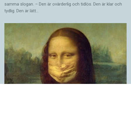
samma slogan. – Den är ovärderlig och tidlös. Den är klar och
tydlig. Den är lätt…
Covid, schmovid – rimmen som lättar upp i
pandemin
SPRÅKBLOGGEN
Corona, schmorona – covid, schmovid – pandemic,
schmandemic. Det kan se barnsligt ut, men den här sortens