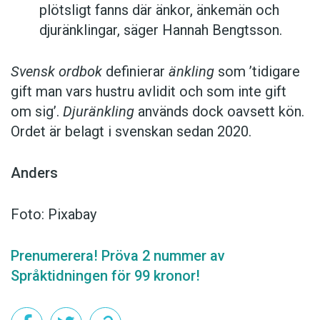
plötsligt fanns där änkor, änkemän och
djuränklingar, säger Hannah Bengtsson.
Svensk ordbok
definierar
änkling
som ’tidigare
gift man vars hustru av­lidit och som inte gift
om sig’.
Djuränkling
används dock oavsett kön.
Ordet är belagt i svenskan sedan 2020.
Anders
Foto: Pixabay
Prenumerera! Pröva 2 nummer av
Språktidningen för 99 kronor!