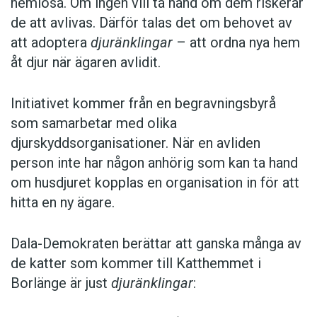
hemlösa. Om ingen vill ta hand om dem riskerar
de att avlivas. Därför talas det om behovet av
att adoptera
djuränklingar
– att ordna nya hem
åt djur när ägaren avlidit.
Initiativet kommer från en begravningsbyrå
som samarbetar med olika
djurskyddsorganisationer. När en avliden
person inte har någon anhörig som kan ta hand
om husdjuret kopplas en organisation in för att
hitta en ny ägare.
Dala-Demokraten berättar att ganska många av
de katter som kommer till Katthemmet i
Borlänge är just
djuränklingar
: