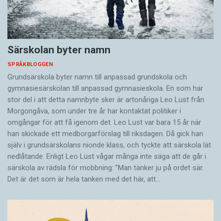
Särskolan byter namn
SPRÅKBLOGGEN
Grundsärskola byter namn till anpassad grundskola och
gymnasiesärskolan till anpassad gymnasieskola. En som har
stor del i att detta namnbyte sker är artonåriga Leo Lust från
Morgongåva, som under tre år har kontaktat politiker i
omgångar för att få igenom det. Leo Lust var bara 15 år när
han skickade ett medborgarförslag till riksdagen. Då gick han
själv i grundsärskolans nionde klass, och tyckte att särskola lät
nedlåtande. Enligt Leo Lust vågar många inte säga att de går i
särskola av rädsla för mobbning: ”Man tänker ju på ordet sär.
Det är det som är hela tanken med det här, att…