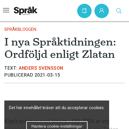
SPRÅKBLOGGEN
I nya Språktidningen:
Hem
Ordföljd enligt Zlatan
Artiklar
Krönikor
TEXT:
ANDERS SVENSSON
PUBLICERAD 2021-03-15
Språkfrågor
Skrivtips
Bokrecensioner
Det här innehållet kräver att du accepterar cookies.
Kviss
Podden
Klacksparken mot Italien i EM 2004 är ett
Hantera cookie-inställningar