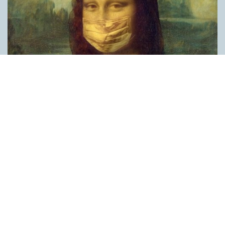
Covid, schmovid – rimmen som lättar upp i
pandemin
SPRÅKBLOGGEN
Corona, schmorona – covid, schmovid – pandemic,
schmandemic. Det kan se barnsligt ut, men den här sortens
lekfulla rim fyller en funktion, även bland vuxna. Det handlar om
reduplikationer, det vill säga när ett ord upprepas. I detta fall
inleder ett ”schm” eller ”shm” det upprepade ordet. ”Schm”-
rimmen kommer ursprungligen från jiddish, men har kommit att
användas mer allmänt i engelskan, särskilt i USA, bland annat
för att markera ironi, hån eller skepsis. Men enligt en studie på
Malmö universitet används den här sortens reduplikationer nu
ofta för att lätta upp stämningen under coronapandemin. ”När