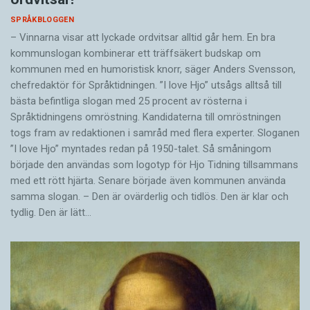
SPRÅKBLOGGEN
– Vinnarna visar att lyckade ordvitsar alltid går hem. En bra
kommunslogan kombinerar ett träffsäkert budskap om
kommunen med en humoristisk knorr, säger Anders Svensson,
chefredaktör för Språktidningen. ”I love Hjo” utsågs alltså till
bästa befintliga slogan med 25 procent av rösterna i
Språktidningens omröstning. Kandidaterna till omröstningen
togs fram av redaktionen i samråd med flera experter. Sloganen
”I love Hjo” myntades redan på 1950-talet. Så småningom
började den användas som logotyp för Hjo Tidning tillsammans
med ett rött hjärta. Senare började även kommunen använda
samma slogan. – Den är ovärderlig och tidlös. Den är klar och
tydlig. Den är lätt…