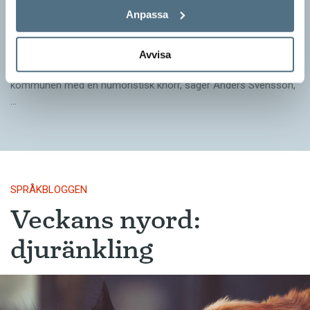
ordvitsar!
Anpassa
SPRÅKBLOGGEN
– Vinnarna visar att lyckade ordvitsar alltid går hem. En bra
Avvisa
kommunslogan kombinerar ett träffsäkert budskap om
kommunen med en humoristisk knorr, säger Anders Svensson,
…
SPRÅKBLOGGEN
Veckans nyord:
djuränkling