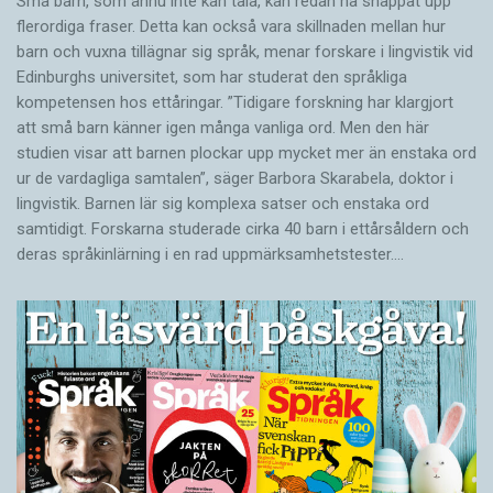
Små barn, som ännu inte kan tala, kan redan ha snappat upp
flerordiga fraser. Detta kan också vara skillnaden mellan hur
barn och vuxna tillägnar sig språk, menar forskare i lingvistik vid
Edinburghs universitet, som har studerat den språkliga
kompetensen hos ettåringar. ”Tidigare forskning har klargjort
att små barn känner igen många vanliga ord. Men den här
studien visar att barnen plockar upp mycket mer än enstaka ord
ur de vardagliga samtalen”, säger Barbora Skarabela, doktor i
lingvistik. Barnen lär sig komplexa satser och enstaka ord
samtidigt. Forskarna studerade cirka 40 barn i ettårsåldern och
deras språkinlärning i en rad uppmärksamhetstester.…