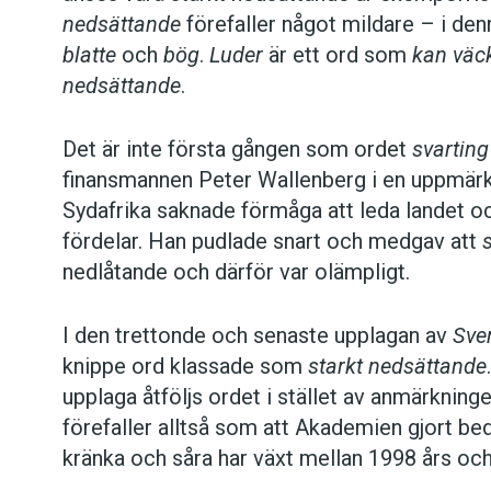
Här
kan du se gårdagens diskussion i Aktuellt
nedsättande
förefaller något mildare – i de
blatte
och
bög
.
Luder
är ett ord som
kan väc
Anders
nedsättande
.
Det är inte första gången som ordet
svarting
finansmannen Peter Wallenberg i en uppmär
Sydafrika saknade förmåga att leda landet o
fördelar. Han pudlade snart och medgav att
nedlåtande och därför var olämpligt.
I den trettonde och senaste upplagan av
Sve
knippe ord klassade som
starkt nedsättande
upplaga åtföljs ordet i stället av anmärkning
förefaller alltså som att Akademien gjort be
kränka och såra har växt mellan 1998 års och