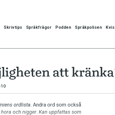
Skrivtips
Språkfrågor
Podden
Språkpolisen
Kvis
jligheten att kränk
-10
iens ordlista
. Andra ord som också
s
hora
och
nigger
.
Kan uppfattas som
oner