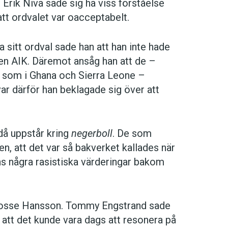
 Erik Niva sade sig ha viss förståelse
tt ordvalet var oacceptabelt.
sitt ordval sade han att han inte hade
ben AIK. Däremot ansåg han att de –
r som i Ghana och Sierra Leone –
ar därför han beklagade sig över att
å uppstår kring
negerboll
. De som
n, att det var så bakverket kallades när
ns några rasistiska värderingar bakom
 Bosse Hansson. Tommy Engstrand sade
 att det kunde vara dags att resonera på