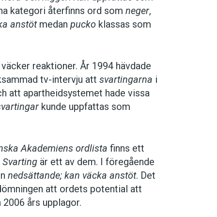
. Inslaget börjar 8.30 in i programmet.
nna kategori återfinns ord som
neger
,
ka anstöt
medan
pucko
klassas som
väcker reaktioner. År 1994 hävdade
ksammad tv-intervju att
svartingarna
i
ch att apartheidsystemet hade vissa
svartingar
kunde uppfattas som
nska Akademiens ordlista
finns ett
.
Svarting
är ett av dem. I föregående
en
nedsättande; kan väcka anstöt
. Det
dömningen att ordets potential att
 2006 års upplagor.