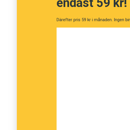
endast 59 kr!
Svarting
är belagt i svenskan sedan 1866. Det 
även
neger
ansågs vara på den tiden – till ne
Därefter pris 59 kr i månaden. Ingen bi
Gårdagens debatt i SVT:s Aktuellt, mellan s
Erik Niva, handlade också mycket om nu och
kollega Bosse Hansson, som i helgen välvilli
kommentatorsbås på Råsunda och där beklaga
Detta gick också ut i direktsändningen över n
Tommy Engstrand menade att Bosse Hansson 
som
svarting
inte ansågs vara nedsättande. D
ordvalet.
Erik Niva hävdade att en journalist har en skyl
inte kunde vara upp till Bosse Hansson ell