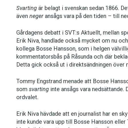
Svarting
är belagt i svenskan sedan 1866. Det 
även
neger
ansågs vara på den tiden – till ne
Gårdagens debatt i SVT:s Aktuellt, mellan s
Erik Niva, handlade också mycket om nu och
kollega Bosse Hansson, som i helgen välvilli
kommentatorsbås på Råsunda och där beklaga
Detta gick också ut i direktsändningen över n
Tommy Engstrand menade att Bosse Hansson 
som
svarting
inte ansågs vara nedsättande. D
ordvalet.
Erik Niva hävdade att en journalist har en skyl
inte kunde vara upp till Bosse Hansson ell