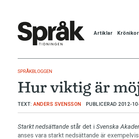
Artiklar
Krönikor
Hem
Artiklar
SPRÅKBLOGGEN
Hur viktig är mö
Krönikor
Språkfrågor
TEXT:
ANDERS SVENSSON
PUBLICERAD 2012-10
Skrivtips
Starkt nedsättande
står det i
Svenska Akadem
anses vara starkt nedsättande är exempelvi
Bokrecensi