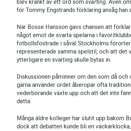
blev kränkt av ett ord som
svarting
. Även om
för Tommy Engstrands förklaring ansåg han a
När Bosse Hansson gavs chansen att förklara 
något emot de svarta spelarna i favoritklub
fotbollsfostrade i såväl Stockholms förorte
representerade samma spelstil, och att det v
ytterligare en svarting skulle bytas in.
Diskussionen påminner om den som då och d
gärna använder ordet åberopar ofta traditione
vederbörande växte upp och att det inte fan
detta.
Många äldre kolleger har slutit upp bakom
dock att debatten kunde bli en väckarklocka,