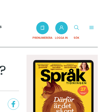
s
PRENUMERERA
LOGGA IN
SÖK
a?