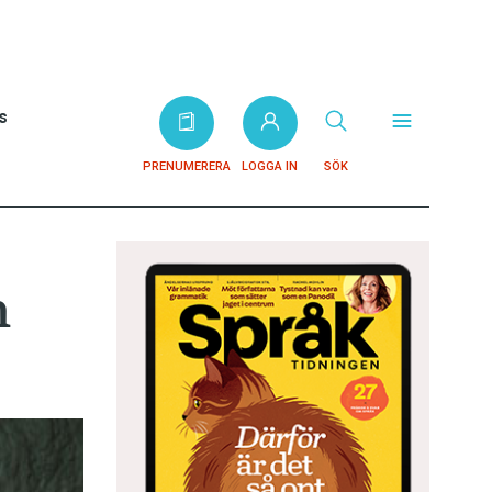
s
PRENUMERERA
LOGGA IN
SÖK
m