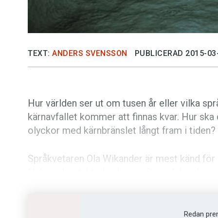
TEXT:
ANDERS SVENSSON
PUBLICERAD 2015-03
Hur världen ser ut om tusen år eller vilka sp
kärnavfallet kommer att finnas kvar. Hur ska
olyckor med kärnbränslet långt fram i tiden?
Språkvetaren Ola Wikander är mest känd för a
Nyligen kontaktades han av Svensk kärnbräns
över hur varnings- och instruktionstexter för
begripliga om tusen år.
Redan pre