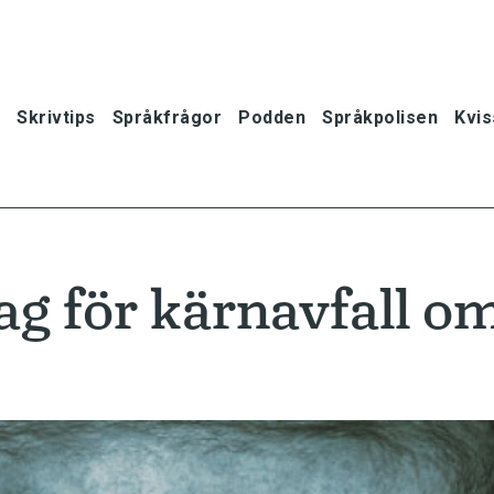
Skrivtips
Språkfrågor
Podden
Språkpolisen
Kvis
ag för kärnavfall o
oner