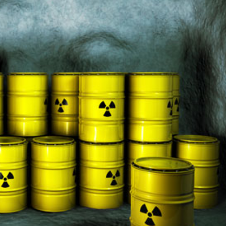
språkpolisen
rd
a
dningen digitalt