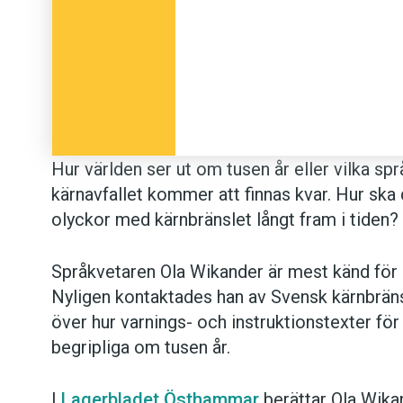
Hur världen ser ut om tusen år eller vilka sp
kärnavfallet kommer att finnas kvar. Hur ska
olyckor med kärnbränslet långt fram i tiden?
Språkvetaren Ola Wikander är mest känd för a
Nyligen kontaktades han av Svensk kärnbräns
över hur varnings- och instruktionstexter för
begripliga om tusen år.
I
Lagerbladet Östhammar
berättar Ola Wikan