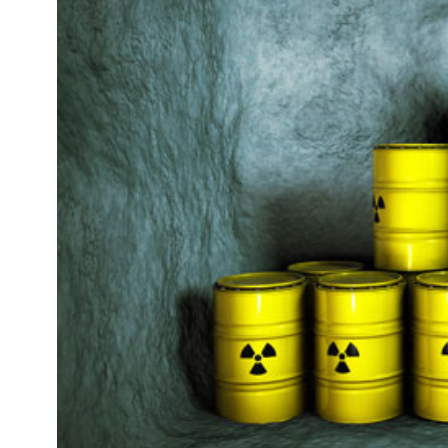
Kviss
Podden
Anmäl till 
Föreslå nyo
Annonsera
Prenumerer
Läs Språkti
Press