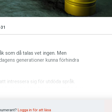
-31
råk som då talas vet ingen. Men
 dagens generationer kunna förhindra
tt intressera sig för utdöda språk.
lehantering. Uppdraget var att fundera
 kärnavfall borde utformas för att vara
numerant?
Logga in för att läsa