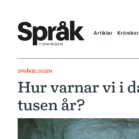
Artiklar
Krönikor
Hem
Artiklar
SPRÅKBLOGGEN
Hur varnar vi i d
Krönikor
tusen år?
Språkfrågor
Skrivtips
Bokrecensi