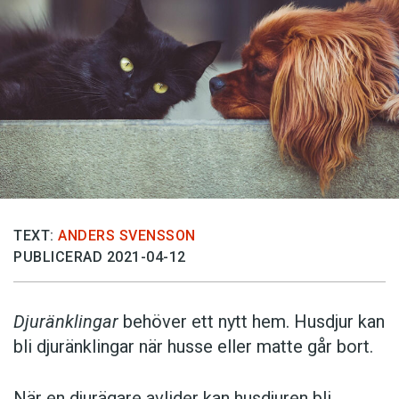
TEXT:
ANDERS SVENSSON
PUBLICERAD 2021-04-12
Djuränklingar
behöver ett nytt hem. Husdjur kan
bli djuränklingar när husse eller matte går bort.
När en djurägare avlider kan husdjuren bli