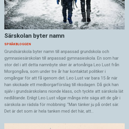
Särskolan byter namn
SPRÅKBLOGGEN
Grundsärskola byter namn till anpassad grundskola och
gymnasiesärskolan till anpassad gymnasieskola. En som har
stor del i att detta namnbyte sker är artonåriga Leo Lust från
Morgongåva, som under tre år har kontaktat politiker i
omgångar för att få igenom det. Leo Lust var bara 15 år när
han skickade ett medborgarförslag till riksdagen. Då gick han
själv i grundsärskolans nionde klass, och tyckte att särskola lät
nedlåtande. Enligt Leo Lust vågar många inte säga att de går i
särskola av rädsla för mobbning: ”Man tänker ju på ordet sär.
Det är det som är hela tanken med det här, att…