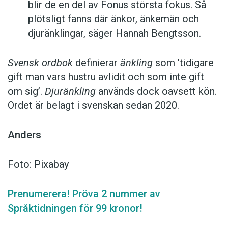
blir de en del av Fonus största fokus. Så
plötsligt fanns där änkor, änkemän och
djuränklingar, säger Hannah Bengtsson.
Svensk ordbok
definierar
änkling
som ’tidigare
gift man vars hustru av­lidit och som inte gift
om sig’.
Djuränkling
används dock oavsett kön.
Ordet är belagt i svenskan sedan 2020.
Anders
Foto: Pixabay
Prenumerera! Pröva 2 nummer av
Språktidningen för 99 kronor!