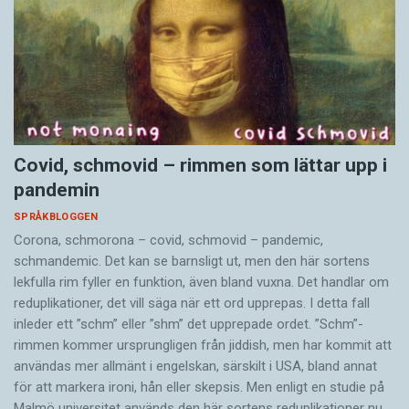
Covid, schmovid – rimmen som lättar upp i
pandemin
SPRÅKBLOGGEN
Corona, schmorona – covid, schmovid – pandemic,
schmandemic. Det kan se barnsligt ut, men den här sortens
lekfulla rim fyller en funktion, även bland vuxna. Det handlar om
reduplikationer, det vill säga när ett ord upprepas. I detta fall
inleder ett ”schm” eller ”shm” det upprepade ordet. ”Schm”-
rimmen kommer ursprungligen från jiddish, men har kommit att
användas mer allmänt i engelskan, särskilt i USA, bland annat
för att markera ironi, hån eller skepsis. Men enligt en studie på
Malmö universitet används den här sortens reduplikationer nu