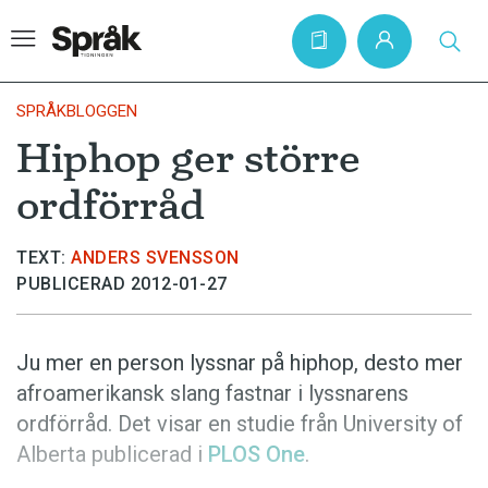
SPRÅKBLOGGEN
Hiphop ger större
Hem
ordförråd
Artiklar
Krönikor
TEXT:
ANDERS SVENSSON
PUBLICERAD 2012-01-27
Språkfrågor
Skrivtips
Ju mer en person lyssnar på hiphop, desto mer
Bokrecensioner
afroamerikansk slang fastnar i lyssnarens
Kviss
ordförråd. Det visar en studie från University of
Alberta publicerad i
PLOS One
.
Podden