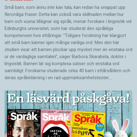
Små barn, som ännu inte kan tala, kan redan ha snappat upp
flerordiga fraser. Detta kan också vara skillnaden mellan hur
barn och vuxna tillägnar sig språk, menar forskare i lingvistik vid
Edinburghs universitet, som har studerat den språkliga
kompetensen hos ettåringar. ”Tidigare forskning har klargjort
att små barn känner igen många vanliga ord. Men den här
studien visar att barnen plockar upp mycket mer än enstaka ord
ur de vardagliga samtalen”, säger Barbora Skarabela, doktor i
lingvistik. Barnen lär sig komplexa satser och enstaka ord
samtidigt. Forskarna studerade cirka 40 barn i ettårsåldern och
deras språkinlärning i en rad uppmärksamhetstester.…