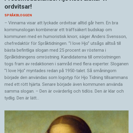
ordvitsar!
SPRÅKBLOGGEN
– Vinnarna visar att lyckade ordvitsar alltid går hem. En bra
kommunslogan kombinerar ett träffsäkert budskap om
kommunen med en humoristisk knorr, säger Anders Svensson,
chefredaktör för Språktidningen. ”I love Hjo” utsågs alltså till
bästa befintliga slogan med 25 procent av rösterna i
Språktidningens omröstning. Kandidaterna till omröstningen
togs fram av redaktionen i samråd med flera experter. Sloganen
”I love Hjo” myntades redan på 1950-talet. Så småningom
började den användas som logotyp för Hjo Tidning tillsammans
med ett rött hjärta. Senare började även kommunen använda
samma slogan. – Den är ovärderlig och tidlös. Den är klar och
tydlig. Den är lätt…