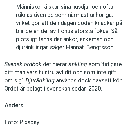
Människor älskar sina husdjur och ofta
räknas även de som närmast anhöriga,
vilket gör att den dagen döden knackar på
blir de en del av Fonus största fokus. Så
plötsligt fanns där änkor, änkemän och
djuränklingar, säger Hannah Bengtsson.
Svensk ordbok
definierar
änkling
som ’tidigare
gift man vars hustru av­lidit och som inte gift
om sig’.
Djuränkling
används dock oavsett kön.
Ordet är belagt i svenskan sedan 2020.
Anders
Foto: Pixabay