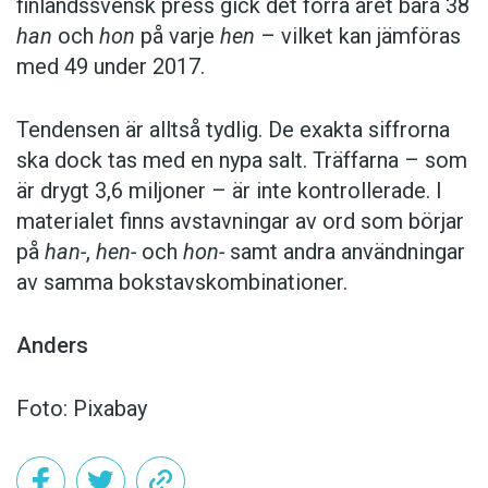
finlandssvensk press gick det förra året bara 38
han
och
hon
på varje
hen
– vilket kan jämföras
med 49 under 2017.
Tendensen är alltså tydlig. De exakta siffrorna
ska dock tas med en nypa salt. Träffarna – som
är drygt 3,6 miljoner – är inte kontrollerade. I
materialet finns avstavningar av ord som börjar
på
han-
,
hen-
och
hon-
samt andra användningar
av samma bokstavskombinationer.
Anders
Foto: Pixabay