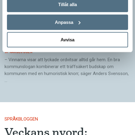
Tillåt alla
Anpassa
Pressmeddelande: Hjovisst älskar vi
Avvisa
ordvitsar!
SPRÅKBLOGGEN
– Vinnarna visar att lyckade ordvitsar alltid går hem. En bra
kommunslogan kombinerar ett träffsäkert budskap om
kommunen med en humoristisk knorr, säger Anders Svensson,
…
SPRÅKBLOGGEN
Veckans nyord: