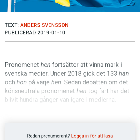
Anmäl till språkpolisen
Föreslå nyord
Annonsera
TEXT:
ANDERS SVENSSON
PUBLICERAD 2019-01-10
Prenumerera
Läs Språktidningen digitalt
Press
Pronomenet
hen
fortsätter att vinna mark i
svenska medier. Under 2018 gick det 133
han
och
hon
på varje
hen
. Sedan debatten om det
könsneutrala pronomenet
hen
tog fart har det
blivit hundra gånger vanligare i medierna.
2011 – året innan debatten om
hen
blev den
kanske hetaste språkfrågan – var det
könsneutrala pronomenet mycket sällsynt i
Redan prenumerant?
Logga in för att läsa