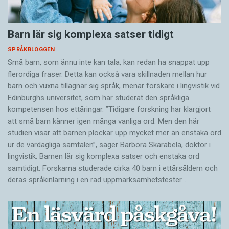
Barn lär sig komplexa satser tidigt
SPRÅKBLOGGEN
Små barn, som ännu inte kan tala, kan redan ha snappat upp
flerordiga fraser. Detta kan också vara skillnaden mellan hur
barn och vuxna tillägnar sig språk, menar forskare i lingvistik vid
Edinburghs universitet, som har studerat den språkliga
kompetensen hos ettåringar. ”Tidigare forskning har klargjort
att små barn känner igen många vanliga ord. Men den här
studien visar att barnen plockar upp mycket mer än enstaka ord
ur de vardagliga samtalen”, säger Barbora Skarabela, doktor i
lingvistik. Barnen lär sig komplexa satser och enstaka ord
samtidigt. Forskarna studerade cirka 40 barn i ettårsåldern och
deras språkinlärning i en rad uppmärksamhetstester.…