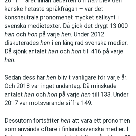
2011 – året innan debatten om
hen
blev den
kanske hetaste språkfrågan – var det
könsneutrala pronomenet mycket sällsynt i
svenska medietexter. Då gick det drygt 13 000
han
och
hon
på varje
hen
. Under 2012
diskuterades
hen
i en lång rad svenska medier.
Då sjönk antalet
han
och
hon
till 416 på varje
hen
.
Sedan dess har
hen
blivit vanligare för varje år.
Och 2018 var inget undantag. Då minskade
antalet
han
och
hon
på varje
hen
till 133. Under
2017 var motsvarande siffra 149.
Dessutom fortsätter
hen
att vara ett pronomen
som används oftare i finlandssvenska medier. I