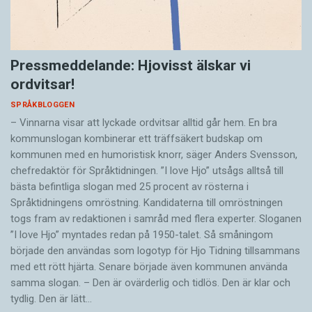
Pressmeddelande: Hjovisst älskar vi
ordvitsar!
SPRÅKBLOGGEN
– Vinnarna visar att lyckade ordvitsar alltid går hem. En bra
kommunslogan kombinerar ett träffsäkert budskap om
kommunen med en humoristisk knorr, säger Anders Svensson,
chefredaktör för Språktidningen. ”I love Hjo” utsågs alltså till
bästa befintliga slogan med 25 procent av rösterna i
Språktidningens omröstning. Kandidaterna till omröstningen
togs fram av redaktionen i samråd med flera experter. Sloganen
”I love Hjo” myntades redan på 1950-talet. Så småningom
började den användas som logotyp för Hjo Tidning tillsammans
med ett rött hjärta. Senare började även kommunen använda
samma slogan. – Den är ovärderlig och tidlös. Den är klar och
tydlig. Den är lätt…