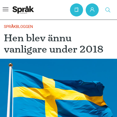
SPRÅKBLOGGEN
Hen blev ännu
Hem
vanligare under 2018
Artiklar
Krönikor
Språkfrågor
Skrivtips
Bokrecensioner
Kviss
Podden