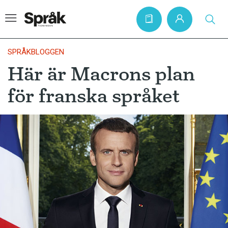
SPRÅKBLOGGEN
Här är Macrons plan
Hem
för franska språket
Artiklar
Krönikor
Språkfrågor
Skrivtips
Bokrecensioner
Kviss
Podden