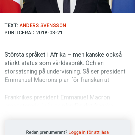
Anmäl till språkpolisen
Föreslå nyord
Annonsera
TEXT:
ANDERS SVENSSON
PUBLICERAD 2018-03-21
Prenumerera
Läs Språktidningen digitalt
Största språket i Afrika – men kanske också
Press
stärkt status som världsspråk. Och en
storsatsning på undervisning. Så ser president
Emmanuel Macrons plan för franskan ut.
Frankrikes president Emmanuel Macron
presenterade i går en plan för det franska
språkets framtid. Han listade ett trettiotal
punkter där han utlovade insatser. Syftet är att
stärka franskans ställning internationellt.
Redan prenumerant?
Logga in för att läsa