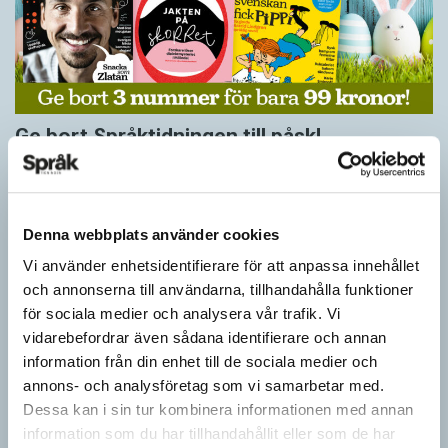
Ge bort Språktidningen till påsk!
SPRÅKBLOGGEN
Inför påsken har vi ett riktigt fint erbjudande. Just nu kan du ge
bort 3 nummer av Språktidningen för bara 99 kronor! Du kan
Denna webbplats använder cookies
också…
Vi använder enhetsidentifierare för att anpassa innehållet
och annonserna till användarna, tillhandahålla funktioner
för sociala medier och analysera vår trafik. Vi
vidarebefordrar även sådana identifierare och annan
information från din enhet till de sociala medier och
annons- och analysföretag som vi samarbetar med.
Dessa kan i sin tur kombinera informationen med annan
information som du har tillhandahållit eller som de har