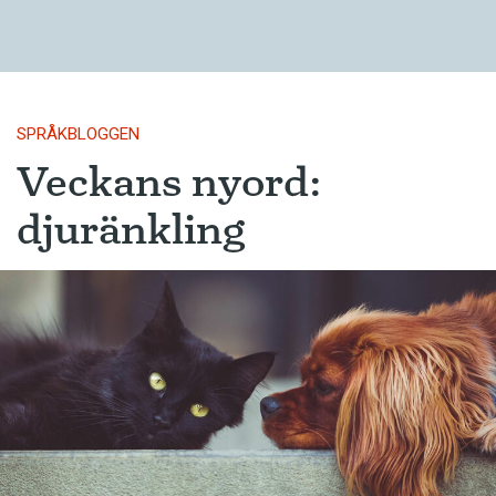
SPRÅKBLOGGEN
Veckans nyord:
djuränkling