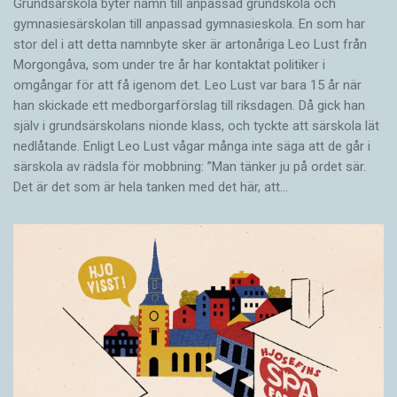
Grundsärskola byter namn till anpassad grundskola och
gymnasiesärskolan till anpassad gymnasieskola. En som har
stor del i att detta namnbyte sker är artonåriga Leo Lust från
Morgongåva, som under tre år har kontaktat politiker i
omgångar för att få igenom det. Leo Lust var bara 15 år när
han skickade ett medborgarförslag till riksdagen. Då gick han
själv i grundsärskolans nionde klass, och tyckte att särskola lät
nedlåtande. Enligt Leo Lust vågar många inte säga att de går i
särskola av rädsla för mobbning: ”Man tänker ju på ordet sär.
Det är det som är hela tanken med det här, att…