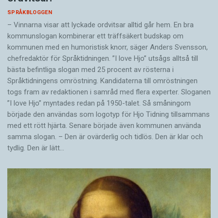
SPRÅKBLOGGEN
– Vinnarna visar att lyckade ordvitsar alltid går hem. En bra
kommunslogan kombinerar ett träffsäkert budskap om
kommunen med en humoristisk knorr, säger Anders Svensson,
chefredaktör för Språktidningen. ”I love Hjo” utsågs alltså till
bästa befintliga slogan med 25 procent av rösterna i
Språktidningens omröstning. Kandidaterna till omröstningen
togs fram av redaktionen i samråd med flera experter. Sloganen
”I love Hjo” myntades redan på 1950-talet. Så småningom
började den användas som logotyp för Hjo Tidning tillsammans
med ett rött hjärta. Senare började även kommunen använda
samma slogan. – Den är ovärderlig och tidlös. Den är klar och
tydlig. Den är lätt…