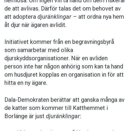
hemlösa. Om ingen vill ta hand om dem riskerar
de att avlivas. Därför talas det om behovet av
att adoptera
djuränklingar
– att ordna nya hem
åt djur när ägaren avlidit.
Initiativet kommer från en begravningsbyrå
som samarbetar med olika
djurskyddsorganisationer. När en avliden
person inte har någon anhörig som kan ta hand
om husdjuret kopplas en organisation in för att
hitta en ny ägare.
Dala-Demokraten berättar att ganska många av
de katter som kommer till Katthemmet i
Borlänge är just
djuränklingar
: