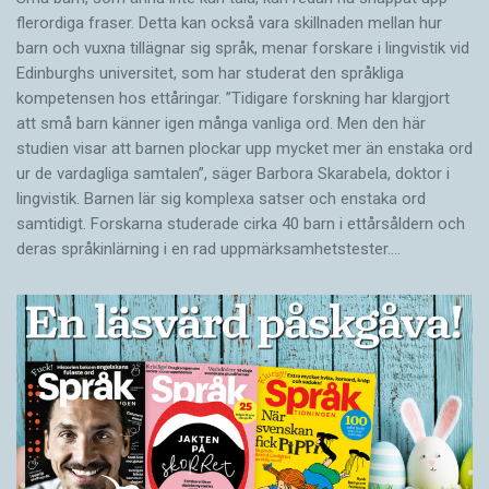
flerordiga fraser. Detta kan också vara skillnaden mellan hur
barn och vuxna tillägnar sig språk, menar forskare i lingvistik vid
Edinburghs universitet, som har studerat den språkliga
kompetensen hos ettåringar. ”Tidigare forskning har klargjort
att små barn känner igen många vanliga ord. Men den här
studien visar att barnen plockar upp mycket mer än enstaka ord
ur de vardagliga samtalen”, säger Barbora Skarabela, doktor i
lingvistik. Barnen lär sig komplexa satser och enstaka ord
samtidigt. Forskarna studerade cirka 40 barn i ettårsåldern och
deras språkinlärning i en rad uppmärksamhetstester.…