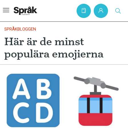
SPRÅKBLOGGEN
Här är de minst
Hem
populära emojierna
Artiklar
Krönikor
Språkfrågor
Skrivtips
Bokrecensioner
Kviss
Podden