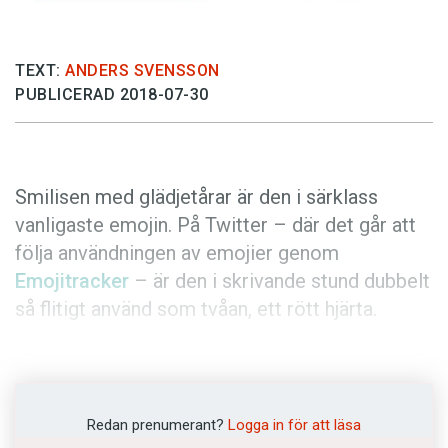
Anmäl till språkpolisen
Föreslå nyord
TEXT:
ANDERS SVENSSON
Annonsera
PUBLICERAD 2018-07-30
Prenumerera
Läs Språktidningen digitalt
Press
Smilisen med glädjetårar är den i särklass
vanligaste emojin. På Twitter – där det går att
följa användningen av emojier genom
Emojitracker
– är den i skrivande stund dubbelt
så flitigt använd som tvåan, ett rött hjärta.
Shigetaka Kurita, som skapade de första
emojierna, berättade i
Språktidningen 5/2018
att han inte var förvånad över att smilisen med
Redan prenumerant?
Logga in för att läsa