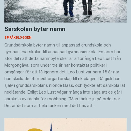
Särskolan byter namn
SPRÅKBLOGGEN
Grundsärskola byter namn till anpassad grundskola och
gymnasiesärskolan till anpassad gymnasieskola. En som har
stor del i att detta namnbyte sker är artonåriga Leo Lust från
Morgongåva, som under tre år har kontaktat politiker i
omgångar för att få igenom det. Leo Lust var bara 15 år när
han skickade ett medborgarförslag till riksdagen. Då gick han
själv i grundsärskolans nionde klass, och tyckte att särskola lät
nedlåtande. Enligt Leo Lust vågar många inte säga att de går i
särskola av rädsla för mobbning: ”Man tänker ju på ordet sär.
Det är det som är hela tanken med det här, att…