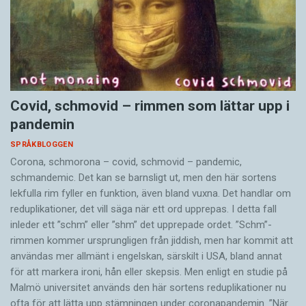
Covid, schmovid – rimmen som lättar upp i
pandemin
SPRÅKBLOGGEN
Corona, schmorona – covid, schmovid – pandemic,
schmandemic. Det kan se barnsligt ut, men den här sortens
lekfulla rim fyller en funktion, även bland vuxna. Det handlar om
reduplikationer, det vill säga när ett ord upprepas. I detta fall
inleder ett ”schm” eller ”shm” det upprepade ordet. ”Schm”-
rimmen kommer ursprungligen från jiddish, men har kommit att
användas mer allmänt i engelskan, särskilt i USA, bland annat
för att markera ironi, hån eller skepsis. Men enligt en studie på
Malmö universitet används den här sortens reduplikationer nu
ofta för att lätta upp stämningen under coronapandemin. ”När