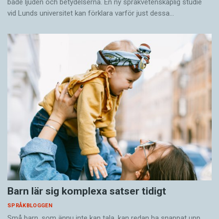
både ljuden och betydelserna. En ny språkvetenskaplig studie
vid Lunds universitet kan förklara varför just dessa…
Barn lär sig komplexa satser tidigt
SPRÅKBLOGGEN
Små barn, som ännu inte kan tala, kan redan ha snappat upp