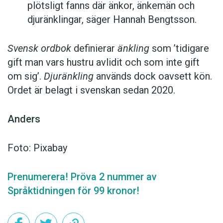
plötsligt fanns där änkor, änkemän och
djuränklingar, säger Hannah Bengtsson.
Svensk ordbok
definierar
änkling
som ’tidigare
gift man vars hustru av­lidit och som inte gift
om sig’.
Djuränkling
används dock oavsett kön.
Ordet är belagt i svenskan sedan 2020.
Anders
Foto: Pixabay
Prenumerera! Pröva 2 nummer av
Språktidningen för 99 kronor!