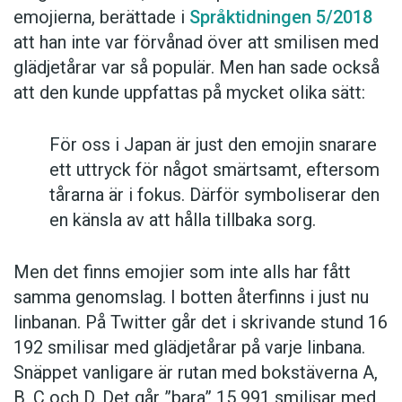
emojierna, berättade i
Språktidningen 5/2018
att han inte var förvånad över att smilisen med
glädjetårar var så populär. Men han sade också
att den kunde uppfattas på mycket olika sätt:
För oss i Japan är just den emojin snarare
ett uttryck för något smärtsamt, eftersom
tårarna är i fokus. Därför symboliserar den
en känsla av att hålla tillbaka sorg.
Men det finns emojier som inte alls har fått
samma genomslag. I botten återfinns i just nu
linbanan. På Twitter går det i skrivande stund 16
192 smilisar med glädjetårar på varje linbana.
Snäppet vanligare är rutan med bokstäverna A,
B, C och D. Det går ”bara” 15 991 smilisar med