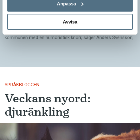
Anpassa
ordvitsar!
SPRÅKBLOGGEN
Avvisa
– Vinnarna visar att lyckade ordvitsar alltid går hem. En bra
kommunslogan kombinerar ett träffsäkert budskap om
kommunen med en humoristisk knorr, säger Anders Svensson,
…
SPRÅKBLOGGEN
Veckans nyord:
djuränkling