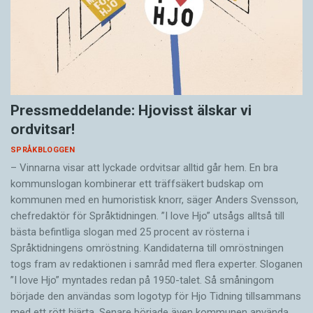
Pressmeddelande: Hjovisst älskar vi
ordvitsar!
SPRÅKBLOGGEN
– Vinnarna visar att lyckade ordvitsar alltid går hem. En bra
kommunslogan kombinerar ett träffsäkert budskap om
kommunen med en humoristisk knorr, säger Anders Svensson,
chefredaktör för Språktidningen. ”I love Hjo” utsågs alltså till
bästa befintliga slogan med 25 procent av rösterna i
Språktidningens omröstning. Kandidaterna till omröstningen
togs fram av redaktionen i samråd med flera experter. Sloganen
”I love Hjo” myntades redan på 1950-talet. Så småningom
började den användas som logotyp för Hjo Tidning tillsammans
med ett rött hjärta. Senare började även kommunen använda