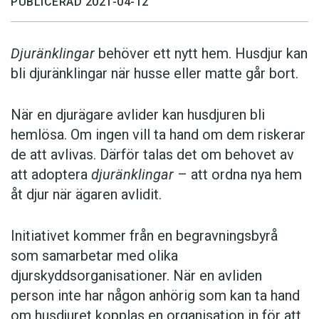
PUBLICERAD 2021-04-12
Djuränklingar
behöver ett nytt hem. Husdjur kan
bli djuränklingar när husse eller matte går bort.
När en djurägare avlider kan husdjuren bli
hemlösa. Om ingen vill ta hand om dem riskerar
de att avlivas. Därför talas det om behovet av
att adoptera
djuränklingar
– att ordna nya hem
åt djur när ägaren avlidit.
Initiativet kommer från en begravningsbyrå
som samarbetar med olika
djurskyddsorganisationer. När en avliden
person inte har någon anhörig som kan ta hand
om husdjuret kopplas en organisation in för att