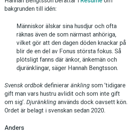
Hannah Bengtsson berättar i
Resumé
om
bakgrunden till idén:
Människor älskar sina husdjur och ofta
räknas även de som närmast anhöriga,
vilket gör att den dagen döden knackar på
blir de en del av Fonus största fokus. Så
plötsligt fanns där änkor, änkemän och
djuränklingar, säger Hannah Bengtsson.
Svensk ordbok
definierar
änkling
som ’tidigare
gift man vars hustru av­lidit och som inte gift
om sig’.
Djuränkling
används dock oavsett kön.
Ordet är belagt i svenskan sedan 2020.
Anders