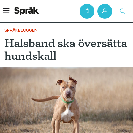
SPRÅKBLOGGEN
Halsband ska översätta
Hem
hundskall
Artiklar
Krönikor
Språkfrågor
Skrivtips
Bokrecensioner
Kviss
Podden