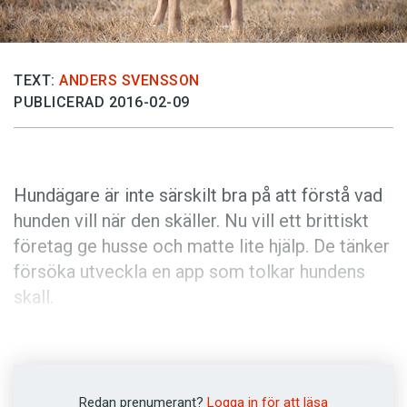
Anmäl till språkpolisen
Föreslå nyord
Annonsera
TEXT:
ANDERS SVENSSON
PUBLICERAD 2016-02-09
Prenumerera
Läs Språktidningen digitalt
Press
Hundägare är inte särskilt bra på att förstå vad
hunden vill när den skäller. Nu vill ett brittiskt
företag ge husse och matte lite hjälp. De tänker
försöka utveckla en app som tolkar hundens
skall.
Bara fyra gånger av tio lyckas ägare tolka sina
hundars skall på rätt sätt. Förmodligen är
människans förståelse av hundskall i
Redan prenumerant?
Logga in för att läsa