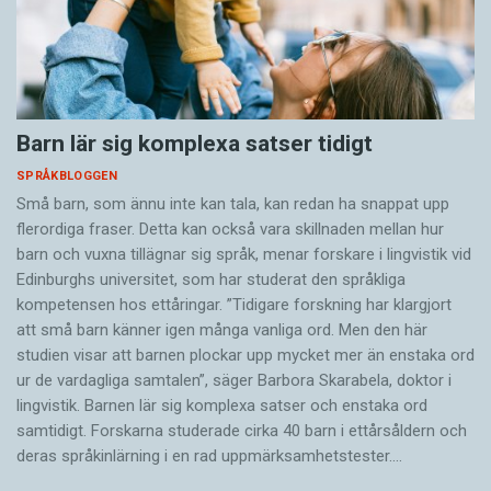
Barn lär sig komplexa satser tidigt
SPRÅKBLOGGEN
Små barn, som ännu inte kan tala, kan redan ha snappat upp
flerordiga fraser. Detta kan också vara skillnaden mellan hur
barn och vuxna tillägnar sig språk, menar forskare i lingvistik vid
Edinburghs universitet, som har studerat den språkliga
kompetensen hos ettåringar. ”Tidigare forskning har klargjort
att små barn känner igen många vanliga ord. Men den här
studien visar att barnen plockar upp mycket mer än enstaka ord
ur de vardagliga samtalen”, säger Barbora Skarabela, doktor i
lingvistik. Barnen lär sig komplexa satser och enstaka ord
samtidigt. Forskarna studerade cirka 40 barn i ettårsåldern och
deras språkinlärning i en rad uppmärksamhetstester.…