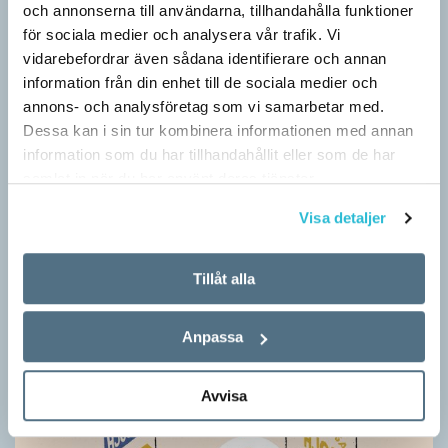
och annonserna till användarna, tillhandahålla funktioner
Särskolan byter namn
för sociala medier och analysera vår trafik. Vi
SPRÅKBLOGGEN
vidarebefordrar även sådana identifierare och annan
Grundsärskola byter namn till anpassad grundskola och
information från din enhet till de sociala medier och
gymnasiesärskolan till anpassad gymnasieskola. En som har
annons- och analysföretag som vi samarbetar med.
stor del i att detta namnbyte sker är artonåriga Leo Lust…
Dessa kan i sin tur kombinera informationen med annan
information som du har tillhandahållit eller som de har
samlat in när du har använt deras tjänster.
Visa detaljer
Tillåt alla
Anpassa
Avvisa