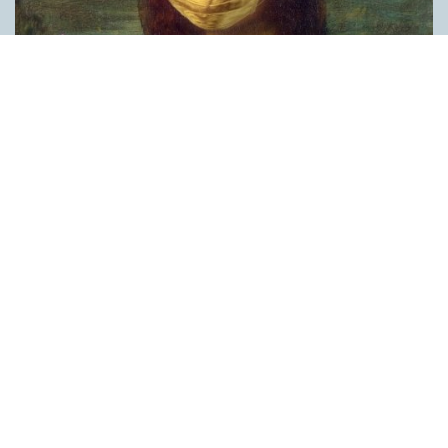
Covid, schmovid – rimmen som lättar upp i
pandemin
SPRÅKBLOGGEN
Corona, schmorona – covid, schmovid – pandemic,
schmandemic. Det kan se barnsligt ut, men den här sortens
lekfulla rim fyller en funktion, även bland vuxna. Det handlar om
reduplikationer, det vill säga när ett ord upprepas. I detta fall
inleder ett ”schm” eller ”shm” det upprepade ordet. ”Schm”-
rimmen kommer ursprungligen från jiddish, men har kommit att
användas mer allmänt i engelskan, särskilt i USA, bland annat
för att markera ironi, hån eller skepsis. Men enligt en studie på
Malmö universitet används den här sortens reduplikationer nu
ofta för att lätta upp stämningen under coronapandemin. ”När
vi hör hur dödssiffrorna stiger och…