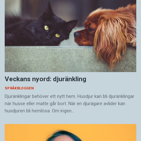
Veckans nyord: djuränkling
SPRÅKBLOGGEN
Djuränklingar behöver ett nytt hem. Husdjur kan bli djuränklingar
när husse eller matte går bort. När en djurägare avlider kan
husdjuren bli hemlösa. Om ingen…