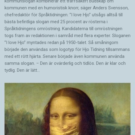
kommunslogan kombinerar ett träffsäkert budskap om
kommunen med en humoristisk knorr, säger Anders Svensson,
chefredaktör för Språktidningen. ”I love Hjo” utsågs alltså till
bästa befintliga slogan med 25 procent av rösterna i
Språktidningens omröstning. Kandidaterna till omröstningen
togs fram av redaktionen i samråd med flera experter. Sloganen
”I love Hjo” myntades redan på 1950-talet. Så småningom
började den användas som logotyp för Hjo Tidning tillsammans
med ett rött hjärta. Senare började även kommunen använda
samma slogan. – Den är ovärderlig och tidlös. Den är klar och
tydlig. Den är lätt…