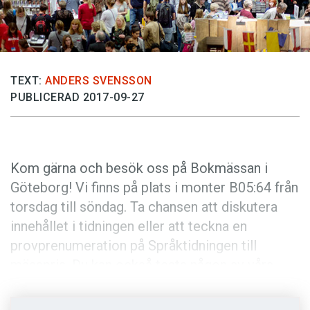
Anmäl till språkpolisen
Föreslå nyord
Annonsera
TEXT:
ANDERS SVENSSON
Prenumerera
PUBLICERAD 2017-09-27
Läs Språktidningen digitalt
Press
Kom gärna och besök oss på Bokmässan i
Göteborg! Vi finns på plats i monter B05:64 från
torsdag till söndag. Ta chansen att diskutera
innehållet i tidningen eller att teckna en
provprenumeration på Språktidningen till
mässpris. Du kan också testa någon av våra
syskontidningar Modern Psykologi, Populär
arkeologi och Forskning & Framsteg. Vi ses!