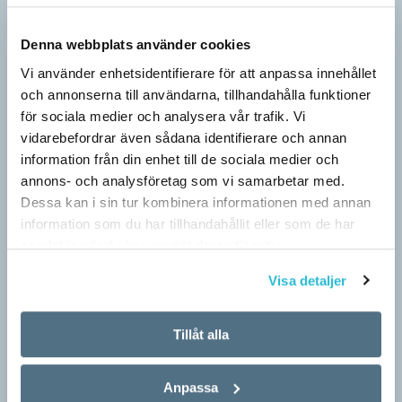
Denna webbplats använder cookies
Vi använder enhetsidentifierare för att anpassa innehållet
och annonserna till användarna, tillhandahålla funktioner
för sociala medier och analysera vår trafik. Vi
vidarebefordrar även sådana identifierare och annan
information från din enhet till de sociala medier och
annons- och analysföretag som vi samarbetar med.
Dessa kan i sin tur kombinera informationen med annan
information som du har tillhandahållit eller som de har
samlat in när du har använt deras tjänster.
Visa detaljer
Pressmeddelande: Hjovisst älskar vi
Tillåt alla
ordvitsar!
SPRÅKBLOGGEN
Anpassa