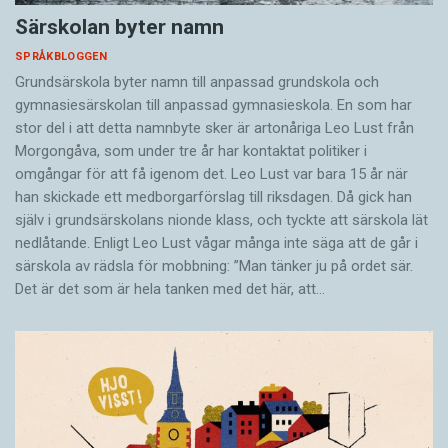
Särskolan byter namn
SPRÅKBLOGGEN
Grundsärskola byter namn till anpassad grundskola och
gymnasiesärskolan till anpassad gymnasieskola. En som har
stor del i att detta namnbyte sker är artonåriga Leo Lust från
Morgongåva, som under tre år har kontaktat politiker i
omgångar för att få igenom det. Leo Lust var bara 15 år när
han skickade ett medborgarförslag till riksdagen. Då gick han
själv i grundsärskolans nionde klass, och tyckte att särskola lät
nedlåtande. Enligt Leo Lust vågar många inte säga att de går i
särskola av rädsla för mobbning: ”Man tänker ju på ordet sär.
Det är det som är hela tanken med det här, att…