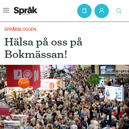
SPRÅKBLOGGEN
Hälsa på oss på
Hem
Bokmässan!
Artiklar
Krönikor
Språkfrågor
Skrivtips
Bokrecensioner
Kviss
Podden