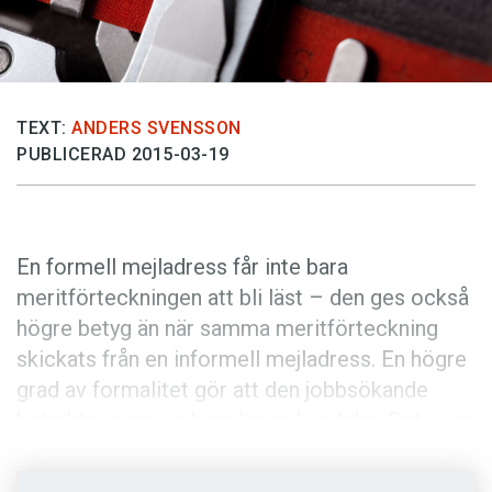
Anmäl till språkpolisen
Föreslå nyord
Annonsera
TEXT:
ANDERS SVENSSON
Prenumerera
PUBLICERAD 2015-03-19
Läs Språktidningen digitalt
Press
En formell mejladress får inte bara
meritförteckningen att bli läst – den ges också
högre betyg än när samma meritförteckning
skickats från en informell mejladress. En högre
grad av formalitet gör att den jobbsökande
betraktas som en lämpligare kandidat. Det visar
en studie publicerad i den vetenskapliga
tidskriften
Cyberpsychology, Behavior, and