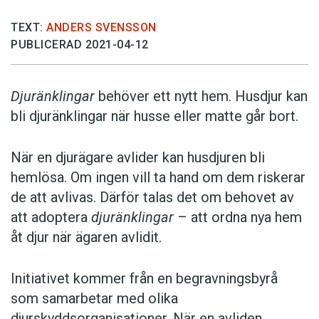
TEXT:
ANDERS SVENSSON
PUBLICERAD 2021-04-12
Djuränklingar
behöver ett nytt hem. Husdjur kan
bli djuränklingar när husse eller matte går bort.
När en djurägare avlider kan husdjuren bli
hemlösa. Om ingen vill ta hand om dem riskerar
de att avlivas. Därför talas det om behovet av
att adoptera
djuränklingar
– att ordna nya hem
åt djur när ägaren avlidit.
Initiativet kommer från en begravningsbyrå
som samarbetar med olika
djurskyddsorganisationer. När en avliden