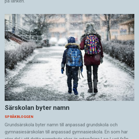
på länken.
Särskolan byter namn
SPRÅKBLOGGEN
Grundsärskola byter namn till anpassad grundskola och
gymnasiesärskolan till anpassad gymnasieskola. En som har
stor del i att detta namnbyte sker är artonåriga Leo Lust från