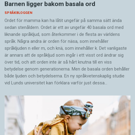
Barnen ligger bakom basala ord
SPRÅKBLOGGEN
Ordet för mamma kan ha låtit ungefär på samma sätt ända
sedan stenåldern. Ordet är ett av ungefär 40 basala ord med
liknande språkljud, som återkommer i de flesta av världens
språk. Några andra är orden för näsa, som innehåller
språkljuden n eller m, och knä, som innehåller k. Det vanligaste
är annars att de språkljud som ingår i ett visst ord ändrar sig
över tid, och att orden inte är så hårt knutna till en viss
betydelse genom generationerna. Men de basala orden behåller
både ljuden och betydelserna. En ny språkvetenskaplig studie
vid Lunds universitet kan förklara varför just dessa…