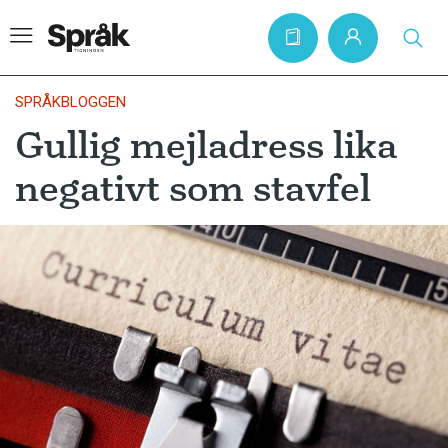
SPRÅKBLOGGEN
Gullig mejladress lika
Hem
negativt som stavfel
Artiklar
Krönikor
Språkfrågor
Skrivtips
Bokrecensioner
Kviss
Podden