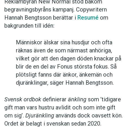
Reklambyrån New Normal stod bakom
begravningsbyråns kampanj. Copywritern
Hannah Bengtsson berättar i
Resumé
om
bakgrunden till idén:
Människor älskar sina husdjur och ofta
räknas även de som närmast anhöriga,
vilket gör att den dagen döden knackar på
blir de en del av Fonus största fokus. Så
plötsligt fanns där änkor, änkemän och
djuränklingar, säger Hannah Bengtsson.
Svensk ordbok
definierar
änkling
som ’tidigare
gift man vars hustru av­lidit och som inte gift
om sig’.
Djuränkling
används dock oavsett kön.
Ordet är belagt i svenskan sedan 2020.