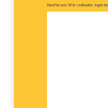
fem år före och fem år efter graviditeten.Öv
Därefter pris 59 kr i månaden. Ingen bi
analyserades – och jämfördes med inspelning
barn.
Resultatet visade att de nyförlösta mödrarn
hertz. En tid efter graviditeten återhämtade si
register än före graviditeten – den hade gene
halvtoner. Man vet inte säkert vad som orsa
könshormoner kan ha en direkt effekt på to
massa, vilket gör deras svängningar långsa
Maria
Foto: Wikipedia.