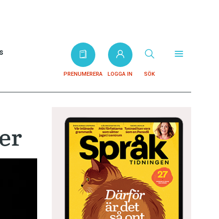
s
PRENUMERERA
LOGGA IN
SÖK
er