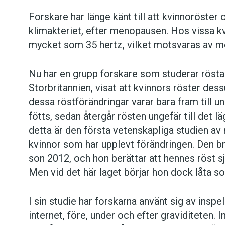
Forskare har länge känt till att kvinnoröster
klimakteriet, efter menopausen. Hos vissa k
mycket som 35 hertz, vilket motsvaras av me
Nu har en grupp forskare som studerar röstak
Storbritannien, visat att kvinnors röster de
dessa röstförändringar varar bara fram till un
fötts, sedan återgår rösten ungefär till det 
detta är den första vetenskapliga studien av 
kvinnor som har upplevt förändringen. Den bri
son 2012, och hon berättar att hennes röst s
Men vid det här laget börjar hon dock låta s
I sin studie har forskarna använt sig av inspe
internet, före, under och efter graviditeten. 