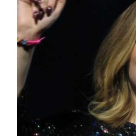
Kviss
Podden
Anmäl till 
Föreslå nyo
Annonsera
Prenumerer
Läs Språkti
Press