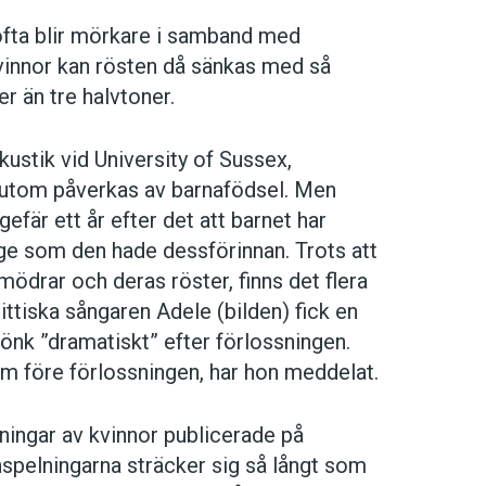
 ofta blir mörkare i samband med
vinnor kan rösten då sänkas med så
r än tre halvtoner.
ustik vid University of Sussex,
ssutom påverkas av barnafödsel. Men
gefär ett år efter det att barnet har
läge som den hade dessförinnan. Trots att
mödrar och deras röster, finns det flera
ttiska sångaren Adele (bilden) fick en
jönk ”dramatiskt” efter förlossningen.
om före förlossningen, har hon meddelat.
lningar av kvinnor publicerade på
Inspelningarna sträcker sig så långt som