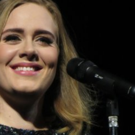
språkpolisen
rd
a
dningen digitalt