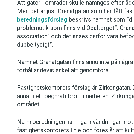
Att gator i området skulle namnges efter äde
Men det är just Granatgatan som har fått fas
beredningsförslag
beskrivs namnet som ”dir
problematik som finns vid Opaltorget”. Grana
association” och det anses därför vara befoga
dubbeltydigt”.
Namnet Granatgatan finns ännu inte på några s
förhållandevis enkel att genomföra.
Fastighetskontorets förslag är Zirkongatan. 
annat i ett pegmatitbrott i närheten. Zirkong
området.
Namnberedningen har inga invändningar mot 
fastighetskontorets linje och föreslår att k