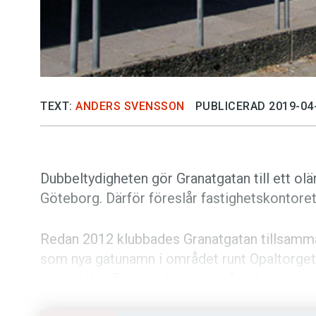
TEXT:
ANDERS SVENSSON
PUBLICERAD 2019-04
Dubbeltydigheten gör Granatgatan till ett olä
Göteborg. Därför föreslår fastighetskontoret
Redan 2012 klubbades Granatgatan tillsam
som nya gatunamn i området runt Opaltorget
stadsdelen Tynnered hamnat på polisens lista
Kommunen arbetar nu för att öka tryggheten