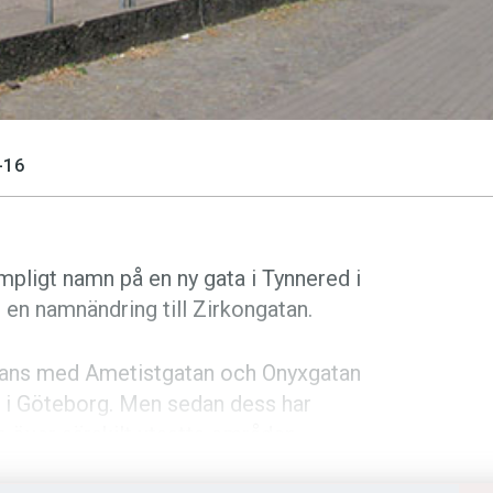
-16
mpligt namn på en ny gata i Tynnered i
 en namnändring till Zirkongatan.
mans med Ametistgatan och Onyxgatan
 i Göteborg. Men sedan dess har
 över särskilt utsatta områden.
 i området.