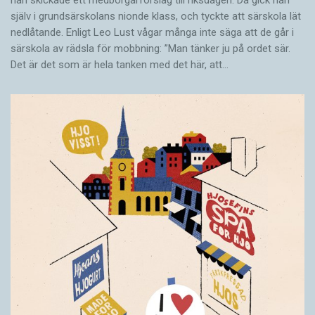
han skickade ett medborgarförslag till riksdagen. Då gick han
själv i grundsärskolans nionde klass, och tyckte att särskola lät
nedlåtande. Enligt Leo Lust vågar många inte säga att de går i
särskola av rädsla för mobbning: ”Man tänker ju på ordet sär.
Det är det som är hela tanken med det här, att…