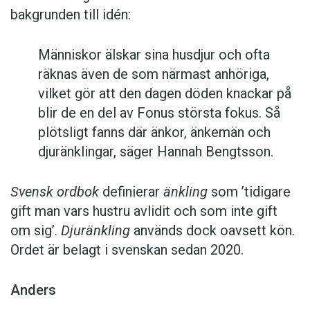
bakgrunden till idén:
Människor älskar sina husdjur och ofta
räknas även de som närmast anhöriga,
vilket gör att den dagen döden knackar på
blir de en del av Fonus största fokus. Så
plötsligt fanns där änkor, änkemän och
djuränklingar, säger Hannah Bengtsson.
Svensk ordbok
definierar
änkling
som ’tidigare
gift man vars hustru av­lidit och som inte gift
om sig’.
Djuränkling
används dock oavsett kön.
Ordet är belagt i svenskan sedan 2020.
Anders