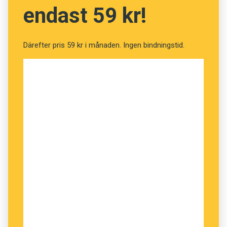
På svenska
(Per Ledin, Örebro universitet)
endast 59 kr!
Lingvistbloggen
(Östen Dahl, Mikael Parkvall
med flera, Stockholms universitet)
Därefter pris 59 kr i månaden. Ingen bindningstid.
Ur språkens tunnlar
(Ola Wikander, Lunds
universitet)
K-blogg
(Riksantikvarieämbetet)
Språkbloggen
(Ingrid Fredriksson,
Sydsvenskan)
Språkspalten
(Daniel Erlandsson, Corren)
Pratbubblor
(Språkkonsulterna)