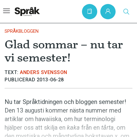
SPRÅKBLOGGEN
Glad sommar – nu tar
Hem
vi semester!
Artiklar
Krönikor
TEXT:
ANDERS SVENSSON
PUBLICERAD 2013-06-28
Språkfrågor
Skrivtips
Nu tar Språktidningen och bloggen semester!
Bokrecensioner
Den 13 augusti kommer nästa nummer med
Kviss
artiklar om hawaiiska, om hur terminologi
hjälper oss att skilja en
kaka
från en
tårta
, om
Podden
den mystiska och mångtydiga bokstaven x, om