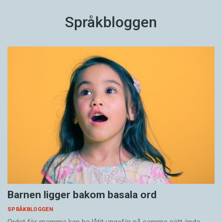
Språkbloggen
Barnen ligger bakom basala ord
SPRÅKBLOGGEN
Ordet för mamma kan ha låtit ungefär på samma sätt ända