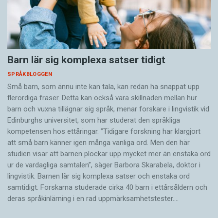
Barn lär sig komplexa satser tidigt
SPRÅKBLOGGEN
Små barn, som ännu inte kan tala, kan redan ha snappat upp
flerordiga fraser. Detta kan också vara skillnaden mellan hur
barn och vuxna tillägnar sig språk, menar forskare i lingvistik vid
Edinburghs universitet, som har studerat den språkliga
kompetensen hos ettåringar. ”Tidigare forskning har klargjort
att små barn känner igen många vanliga ord. Men den här
studien visar att barnen plockar upp mycket mer än enstaka ord
ur de vardagliga samtalen”, säger Barbora Skarabela, doktor i
lingvistik. Barnen lär sig komplexa satser och enstaka ord
samtidigt. Forskarna studerade cirka 40 barn i ettårsåldern och
deras språkinlärning i en rad uppmärksamhetstester.…