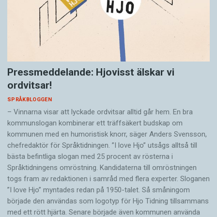
Pressmeddelande: Hjovisst älskar vi
ordvitsar!
SPRÅKBLOGGEN
– Vinnarna visar att lyckade ordvitsar alltid går hem. En bra
kommunslogan kombinerar ett träffsäkert budskap om
kommunen med en humoristisk knorr, säger Anders Svensson,
chefredaktör för Språktidningen. ”I love Hjo” utsågs alltså till
bästa befintliga slogan med 25 procent av rösterna i
Språktidningens omröstning. Kandidaterna till omröstningen
togs fram av redaktionen i samråd med flera experter. Sloganen
”I love Hjo” myntades redan på 1950-talet. Så småningom
började den användas som logotyp för Hjo Tidning tillsammans
med ett rött hjärta. Senare började även kommunen använda