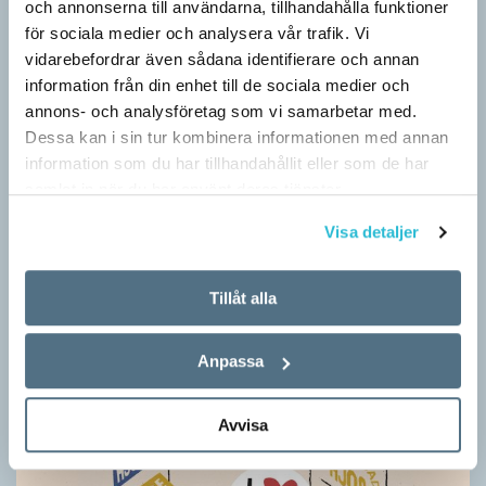
och annonserna till användarna, tillhandahålla funktioner
Särskolan byter namn
för sociala medier och analysera vår trafik. Vi
SPRÅKBLOGGEN
vidarebefordrar även sådana identifierare och annan
Grundsärskola byter namn till anpassad grundskola och
information från din enhet till de sociala medier och
gymnasiesärskolan till anpassad gymnasieskola. En som har
annons- och analysföretag som vi samarbetar med.
stor del i att detta namnbyte sker är artonåriga Leo Lust…
Dessa kan i sin tur kombinera informationen med annan
information som du har tillhandahållit eller som de har
samlat in när du har använt deras tjänster.
Visa detaljer
Tillåt alla
Anpassa
Avvisa