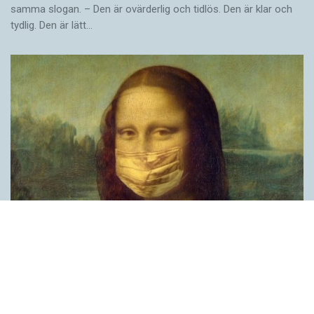
samma slogan. – Den är ovärderlig och tidlös. Den är klar och
tydlig. Den är lätt…
Covid, schmovid – rimmen som lättar upp i
pandemin
SPRÅKBLOGGEN
Corona, schmorona – covid, schmovid – pandemic,
schmandemic. Det kan se barnsligt ut, men den här sortens