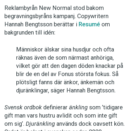
Reklambyrån New Normal stod bakom
begravningsbyråns kampanj. Copywritern
Hannah Bengtsson berättar i
Resumé
om
bakgrunden till idén:
Människor älskar sina husdjur och ofta
räknas även de som närmast anhöriga,
vilket gör att den dagen döden knackar på
blir de en del av Fonus största fokus. Så
plötsligt fanns där änkor, änkemän och
djuränklingar, säger Hannah Bengtsson.
Svensk ordbok
definierar
änkling
som ’tidigare
gift man vars hustru av­lidit och som inte gift
om sig’.
Djuränkling
används dock oavsett kön.