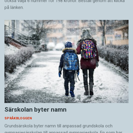
också välja 6 nummer för 198 kronor. Beställ genom att klicka
på länken.
Särskolan byter namn
SPRÅKBLOGGEN
Grundsärskola byter namn till anpassad grundskola och
gymnasiesärskolan till anpassad gymnasieskola. En som har