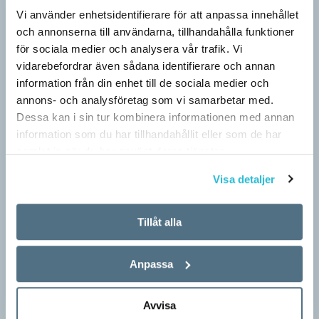
Vi använder enhetsidentifierare för att anpassa innehållet
och annonserna till användarna, tillhandahålla funktioner
för sociala medier och analysera vår trafik. Vi
vidarebefordrar även sådana identifierare och annan
information från din enhet till de sociala medier och
annons- och analysföretag som vi samarbetar med.
Dessa kan i sin tur kombinera informationen med annan
information som du har tillhandahållit eller som de har
samlat in när du har använt deras tjänster.
Visa detaljer
Pressmeddelande: Hjovisst älskar vi
ordvitsar!
Tillåt alla
SPRÅKBLOGGEN
– Vinnarna visar att lyckade ordvitsar alltid går hem. En bra
kommunslogan kombinerar ett träffsäkert budskap om
Anpassa
kommunen med en humoristisk knorr, säger Anders Svensson,
…
Avvisa