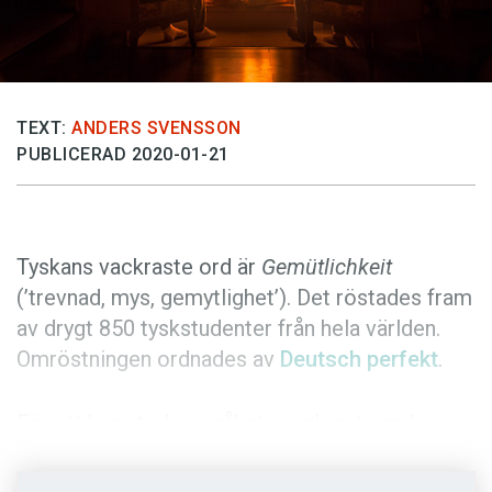
Anmäl till språkpolisen
Föreslå nyord
Annonsera
TEXT:
ANDERS SVENSSON
Prenumerera
PUBLICERAD 2020-01-21
Läs Språktidningen digitalt
Press
Tyskans vackraste ord är
Gemütlichkeit
(’trevnad, mys, gemytlighet’). Det röstades fram
av drygt 850 tyskstudenter från hela världen.
Omröstningen ordnades av
Deutsch perfekt
.
För att kora tyska språkets vackraste ord
vände sig Deutsch perfekt till tyskstudenter
som fick skicka in sina förslag. En jury valde ut