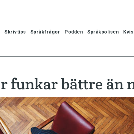
Skrivtips
Språkfrågor
Podden
Språkpolisen
Kvis
r funkar bättre än 
oner