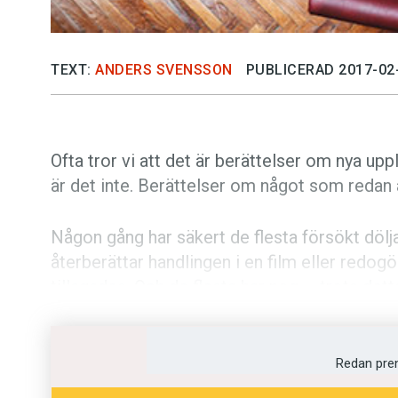
TEXT:
ANDERS SVENSSON
PUBLICERAD 2017-02
Ofta tror vi att det är berättelser om nya up
är det inte. Berättelser om något som redan 
Någon gång har säkert de flesta försökt döl
återberättar handlingen i en film eller redo
tillagades. Och de flesta har nog – trots dett
måttligt entusiastiska åhörare.
I en serie studier publicerade i tidskriften
Ps
Redan pre
forskare i psykologi att berättaren överskat