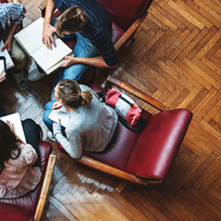
språkpolisen
rd
a
dningen digitalt