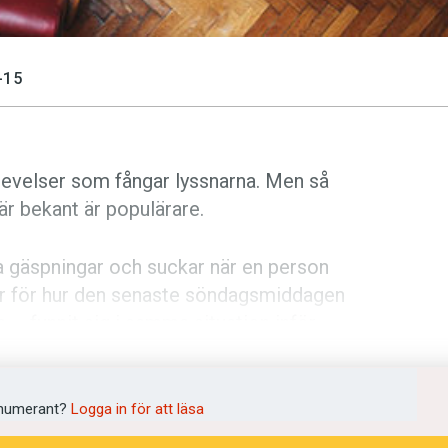
-15
plevelser som fångar lyssnarna. Men så
är bekant är populärare.
ja gäspningar och suckar när en person
gör för hur den senaste söndagsmiddagen
a – funnit sig i samma situation inför
ychological Science
konstaterar
numerant?
Logga in för att läsa
tar lockelsen i en berättelse om något