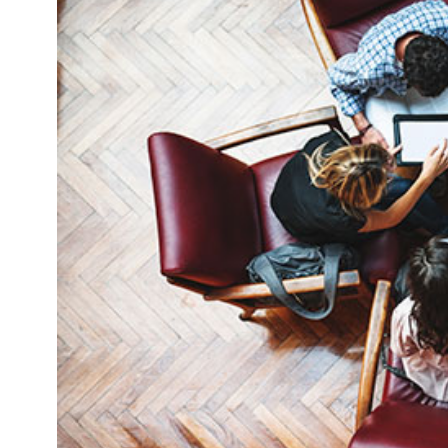
Kviss
Podden
Anmäl till 
Föreslå nyo
Annonsera
Prenumerer
Läs Språkti
Press