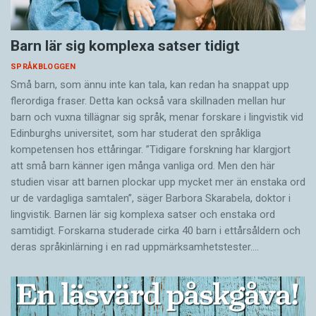
Barn lär sig komplexa satser tidigt
SPRÅKBLOGGEN
Små barn, som ännu inte kan tala, kan redan ha snappat upp
flerordiga fraser. Detta kan också vara skillnaden mellan hur
barn och vuxna tillägnar sig språk, menar forskare i lingvistik vid
Edinburghs universitet, som har studerat den språkliga
kompetensen hos ettåringar. ”Tidigare forskning har klargjort
att små barn känner igen många vanliga ord. Men den här
studien visar att barnen plockar upp mycket mer än enstaka ord
ur de vardagliga samtalen”, säger Barbora Skarabela, doktor i
lingvistik. Barnen lär sig komplexa satser och enstaka ord
samtidigt. Forskarna studerade cirka 40 barn i ettårsåldern och
deras språkinlärning i en rad uppmärksamhetstester.…