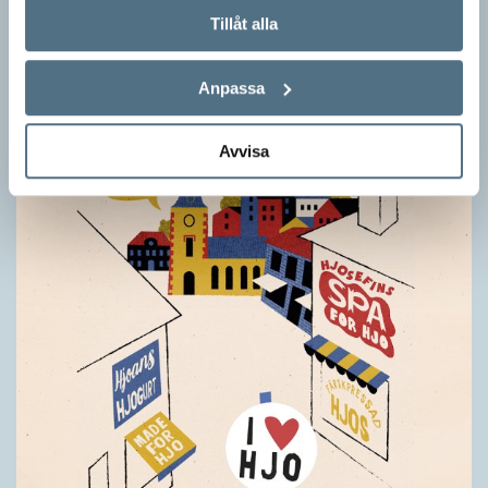
Grundsärskola byter namn till anpassad grundskola och
Tillåt alla
gymnasiesärskolan till anpassad gymnasieskola. En som har
stor del i att detta namnbyte sker är artonåriga Leo Lust…
Anpassa
Avvisa