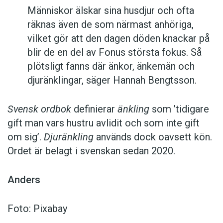
Människor älskar sina husdjur och ofta
räknas även de som närmast anhöriga,
vilket gör att den dagen döden knackar på
blir de en del av Fonus största fokus. Så
plötsligt fanns där änkor, änkemän och
djuränklingar, säger Hannah Bengtsson.
Svensk ordbok
definierar
änkling
som ’tidigare
gift man vars hustru av­lidit och som inte gift
om sig’.
Djuränkling
används dock oavsett kön.
Ordet är belagt i svenskan sedan 2020.
Anders
Foto: Pixabay