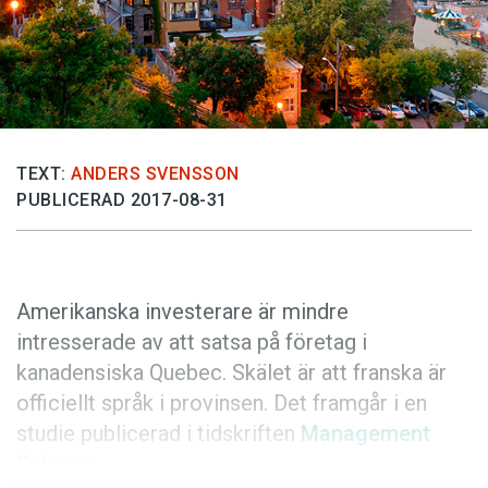
Anmäl till språkpolisen
Föreslå nyord
Annonsera
Prenumerera
Läs Språktidningen digitalt
TEXT:
ANDERS SVENSSON
PUBLICERAD 2017-08-31
Press
Amerikanska investerare är mindre
intresserade av att satsa på företag i
kanadensiska Quebec. Skälet är att franska är
officiellt språk i provinsen. Det framgår i en
studie publicerad i tidskriften
Management
Science
.