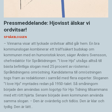
Pressmeddelande: Hjovisst älskar vi
ordvitsar!
SPRÅKBLOGGEN
– Vinnarna visar att lyckade ordvitsar alltid går hem. En bra
kommunslogan kombinerar ett träffsäkert budskap om
kommunen med en humoristisk knorr, säger Anders Svensson,
chefredaktör för Språktidningen. ”I love Hjo” utsågs alltså till
bästa befintliga slogan med 25 procent av rösterna i
Språktidningens omröstning. Kandidaterna till omröstningen
togs fram av redaktionen i samråd med flera experter. Sloganen
”I love Hjo” myntades redan på 1950-talet. Så småningom
började den användas som logotyp för Hjo Tidning tillsammans
med ett rött hjärta. Senare började även kommunen använda
samma slogan. – Den är ovärderlig och tidlös. Den är klar och
tydlig. Den är lätt…