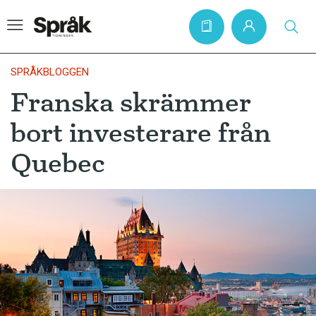
SPRÅKBLOGGEN
Franska skrämmer
Hem
bort investerare från
Artiklar
Quebec
Krönikor
Språkfrågor
Skrivtips
Bokrecensioner
Kviss
Podden