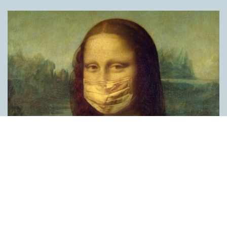
Covid, schmovid – rimmen som lättar upp i
pandemin
SPRÅKBLOGGEN
Corona, schmorona – covid, schmovid – pandemic,
schmandemic. Det kan se barnsligt ut, men den här sortens
lekfulla rim fyller en funktion, även bland vuxna. Det handlar om
reduplikationer, det vill säga när ett ord upprepas. I detta fall