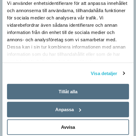
Vi använder enhetsidentifierare för att anpassa innehållet
och annonserna till användarna, tillhandahålla funktioner
för sociala medier och analysera vår trafik. Vi
vidarebefordrar även sådana identifierare och annan
information från din enhet till de sociala medier och
annons- och analysföretag som vi samarbetar med.
Dessa kan i sin tur kombinera informationen med annan
information som du har tillhandahållit eller som de har
samlat in när du har använt deras tjänster.
Pressmeddelande: Hjovisst älskar vi
Visa detaljer
ordvitsar!
SPRÅKBLOGGEN
Tillåt alla
– Vinnarna visar att lyckade ordvitsar alltid går hem. En bra
kommunslogan kombinerar ett träffsäkert budskap om
Anpassa
kommunen med en humoristisk knorr, säger Anders Svensson,
…
Avvisa