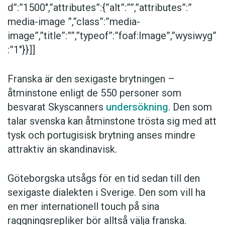
d”:”1500″,”attributes”:{”alt”:””,”attributes”:”
media-image ”,”class”:”media-
image”,”title”:””,”typeof”:”foaf:Image”,”wysiwyg”
:”1″}}]]
Franska är den sexigaste brytningen –
åtminstone enligt de 550 personer som
besvarat Skyscanners
undersökning
. Den som
talar svenska kan åtminstone trösta sig med att
tysk och portugisisk brytning anses mindre
attraktiv än skandinavisk.
Göteborgska utsågs för en tid sedan till den
sexigaste dialekten i Sverige. Den som vill ha
en mer internationell touch på sina
raggningsrepliker bör alltså välja franska.