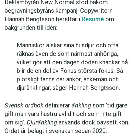
Reklambyrån New Normal stod bakom
begravningsbyråns kampanj. Copywritern
Hannah Bengtsson berättar i
Resumé
om
bakgrunden till idén:
Människor älskar sina husdjur och ofta
räknas även de som närmast anhöriga,
vilket gör att den dagen döden knackar på
blir de en del av Fonus största fokus. Så
plötsligt fanns där änkor, änkemän och
djuränklingar, säger Hannah Bengtsson.
Svensk ordbok
definierar
änkling
som ’tidigare
gift man vars hustru av­lidit och som inte gift
om sig’.
Djuränkling
används dock oavsett kön.
Ordet är belagt i svenskan sedan 2020.