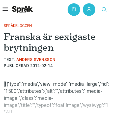
SPRÅKBLOGGEN
Franska är sexigaste
Hem
brytningen
Artiklar
Krönikor
TEXT:
ANDERS SVENSSON
PUBLICERAD 2012-02-14
Språkfrågor
Skrivtips
[[{"type":"media","view_mode":"media_large","fid":
Bokrecensioner
"1500","attributes":{"alt":"","attributes":" media-
Kviss
image ","class":"media-
image","title":"","typeof":"foaf:Image","wysiwyg":"1
Podden
"}}]]