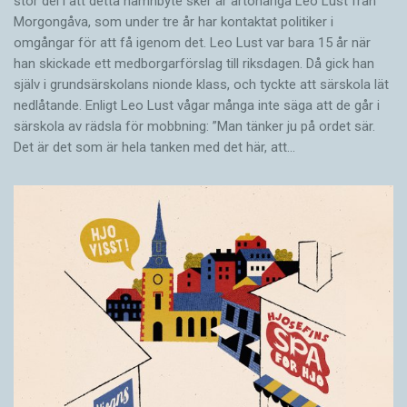
stor del i att detta namnbyte sker är artonåriga Leo Lust från
Morgongåva, som under tre år har kontaktat politiker i
omgångar för att få igenom det. Leo Lust var bara 15 år när
han skickade ett medborgarförslag till riksdagen. Då gick han
själv i grundsärskolans nionde klass, och tyckte att särskola lät
nedlåtande. Enligt Leo Lust vågar många inte säga att de går i
särskola av rädsla för mobbning: ”Man tänker ju på ordet sär.
Det är det som är hela tanken med det här, att…