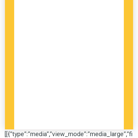
[[{”type”:”media”,”view_mode”:”media_large”,”fi