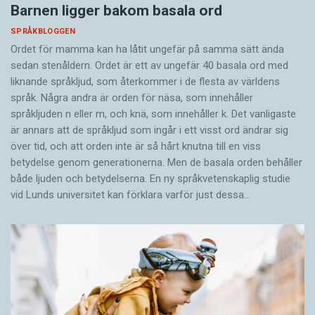
Barnen ligger bakom basala ord
SPRÅKBLOGGEN
Ordet för mamma kan ha låtit ungefär på samma sätt ända
sedan stenåldern. Ordet är ett av ungefär 40 basala ord med
liknande språkljud, som återkommer i de flesta av världens
språk. Några andra är orden för näsa, som innehåller
språkljuden n eller m, och knä, som innehåller k. Det vanligaste
är annars att de språkljud som ingår i ett visst ord ändrar sig
över tid, och att orden inte är så hårt knutna till en viss
betydelse genom generationerna. Men de basala orden behåller
både ljuden och betydelserna. En ny språkvetenskaplig studie
vid Lunds universitet kan förklara varför just dessa…