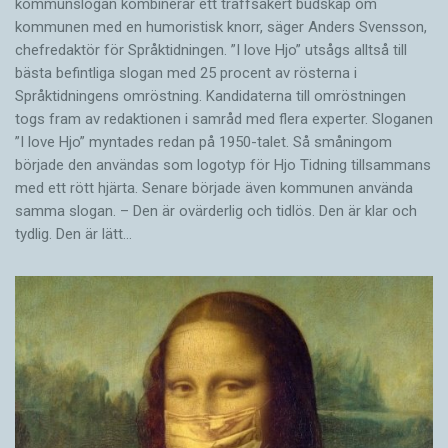
kommunslogan kombinerar ett träffsäkert budskap om
kommunen med en humoristisk knorr, säger Anders Svensson,
chefredaktör för Språktidningen. ”I love Hjo” utsågs alltså till
bästa befintliga slogan med 25 procent av rösterna i
Språktidningens omröstning. Kandidaterna till omröstningen
togs fram av redaktionen i samråd med flera experter. Sloganen
”I love Hjo” myntades redan på 1950-talet. Så småningom
började den användas som logotyp för Hjo Tidning tillsammans
med ett rött hjärta. Senare började även kommunen använda
samma slogan. – Den är ovärderlig och tidlös. Den är klar och
tydlig. Den är lätt…