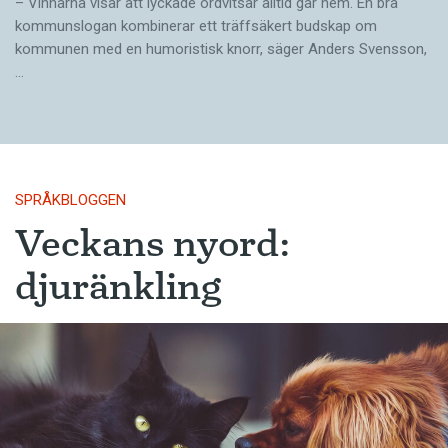
– Vinnarna visar att lyckade ordvitsar alltid går hem. En bra
kommunslogan kombinerar ett träffsäkert budskap om
kommunen med en humoristisk knorr, säger Anders Svensson,
…
SPRÅKBLOGGEN
Veckans nyord:
djuränkling