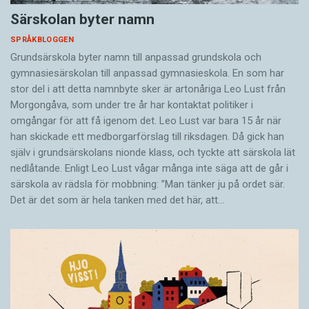
Särskolan byter namn
SPRÅKBLOGGEN
Grundsärskola byter namn till anpassad grundskola och
gymnasiesärskolan till anpassad gymnasieskola. En som har
stor del i att detta namnbyte sker är artonåriga Leo Lust från
Morgongåva, som under tre år har kontaktat politiker i
omgångar för att få igenom det. Leo Lust var bara 15 år när
han skickade ett medborgarförslag till riksdagen. Då gick han
själv i grundsärskolans nionde klass, och tyckte att särskola lät
nedlåtande. Enligt Leo Lust vågar många inte säga att de går i
särskola av rädsla för mobbning: ”Man tänker ju på ordet sär.
Det är det som är hela tanken med det här, att…