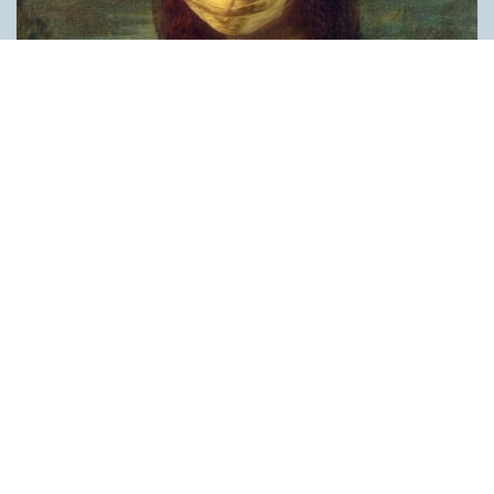
Covid, schmovid – rimmen som lättar upp i
pandemin
SPRÅKBLOGGEN
Corona, schmorona – covid, schmovid – pandemic,
schmandemic. Det kan se barnsligt ut, men den här sortens
lekfulla rim fyller en funktion, även bland vuxna. Det handlar om
reduplikationer, det vill säga när ett ord upprepas. I detta fall
inleder ett ”schm” eller ”shm” det upprepade ordet. ”Schm”-
rimmen kommer ursprungligen från jiddish, men har kommit att
användas mer allmänt i engelskan, särskilt i USA, bland annat
för att markera ironi, hån eller skepsis. Men enligt en studie på
Malmö universitet används den här sortens reduplikationer nu
ofta för att lätta upp stämningen under coronapandemin. ”När
vi hör hur dödssiffrorna stiger och…