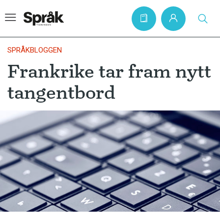
SPRÅKBLOGGEN
Frankrike tar fram nytt
Hem
tangentbord
Artiklar
Krönikor
Språkfrågor
Skrivtips
Bokrecensioner
Kviss
Podden