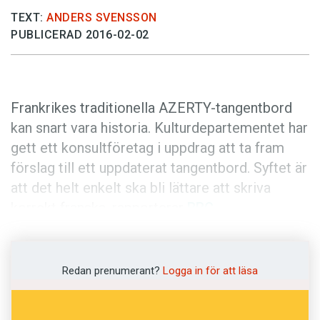
Anmäl till språkpolisen
TEXT:
ANDERS SVENSSON
Föreslå nyord
PUBLICERAD 2016-02-02
Annonsera
Prenumerera
Frankrikes traditionella AZERTY-tangentbord
Läs Språktidningen digitalt
kan snart vara historia. Kulturdepartementet har
Press
gett ett konsultföretag i uppdrag att ta fram
förslag till ett uppdaterat tangentbord. Syftet är
att det helt enkelt ska bli lättare att skriva
korrekt franska, rapporterar
BBC
.
Det franska AZERTY-tangentbordet har irriterat
skribenter i ett århundrade. Vanliga källor till
Redan prenumerant?
Logga in för att läsa
irritation är att två tangenter behövs för att
skriva till exempel siffror, punkt och vissa