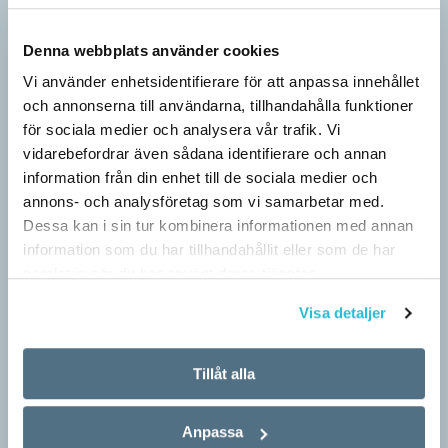
Denna webbplats använder cookies
Vi använder enhetsidentifierare för att anpassa innehållet
och annonserna till användarna, tillhandahålla funktioner
för sociala medier och analysera vår trafik. Vi
vidarebefordrar även sådana identifierare och annan
information från din enhet till de sociala medier och
annons- och analysföretag som vi samarbetar med.
Särskolan byter namn
Dessa kan i sin tur kombinera informationen med annan
SPRÅKBLOGGEN
information som du har tillhandahållit eller som de har
Grundsärskola byter namn till anpassad grundskola och
samlat in när du har använt deras tjänster.
gymnasiesärskolan till anpassad gymnasieskola. En som har
stor del i att detta namnbyte sker är artonåriga Leo Lust…
Visa detaljer
Tillåt alla
Anpassa