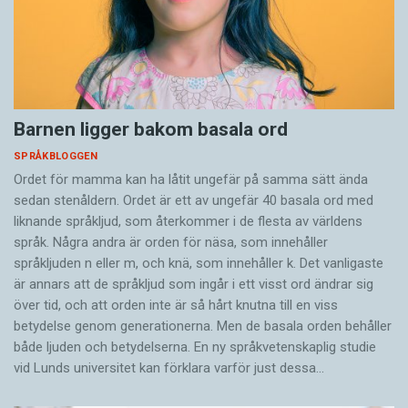
Barnen ligger bakom basala ord
SPRÅKBLOGGEN
Ordet för mamma kan ha låtit ungefär på samma sätt ända
sedan stenåldern. Ordet är ett av ungefär 40 basala ord med
liknande språkljud, som återkommer i de flesta av världens
språk. Några andra är orden för näsa, som innehåller
språkljuden n eller m, och knä, som innehåller k. Det vanligaste
är annars att de språkljud som ingår i ett visst ord ändrar sig
över tid, och att orden inte är så hårt knutna till en viss
betydelse genom generationerna. Men de basala orden behåller
både ljuden och betydelserna. En ny språkvetenskaplig studie
vid Lunds universitet kan förklara varför just dessa…