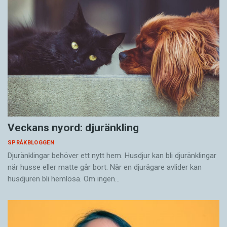
Veckans nyord: djuränkling
SPRÅKBLOGGEN
Djuränklingar behöver ett nytt hem. Husdjur kan bli djuränklingar
när husse eller matte går bort. När en djurägare avlider kan
husdjuren bli hemlösa. Om ingen…