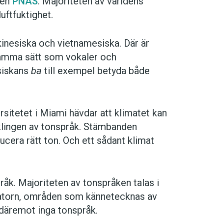
ften
PNAS
. Majoriteten av världens
uftfuktighet.
kinesiska och vietnamesiska. Där är
samma sätt som vokaler och
siskans
ba
till exempel betyda både
rsitetet i Miami hävdar att klimatet kan
ecklingen av tonspråk. Stämbanden
ucera rätt ton. Och ett sådant klimat
pråk. Majoriteten av tonspråken talas i
kvatorn, områden som kännetecknas av
s däremot inga tonspråk.