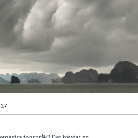
språkpolisen
rd
a
-27
dningen digitalt
t bemästra tonspråk? Det hävdar en