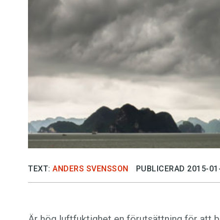
Kviss
Podden
Anmäl till 
Föreslå nyo
Annonsera
Prenumerer
TEXT:
ANDERS SVENSSON
PUBLICERAD 2015-01
Läs Språkti
Press
Är hög luftfuktighet en förutsättning för at