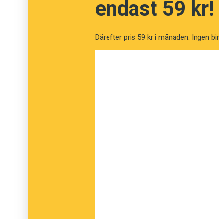
hög luftfuktighet. I torra Centraleuropa finn
endast 59 kr!
I regioner där luftfuktigheten är lägre är för
Därefter pris 59 kr i månaden. Ingen bi
de toner som krävs. Med lägre träffsäkerhet 
missförstånd. Det skulle kunna vara en förkla
områden med hög luftfuktighet. Där finns enl
för att producera de betydelsebärande toner
Anders
Foto: Istockphoto