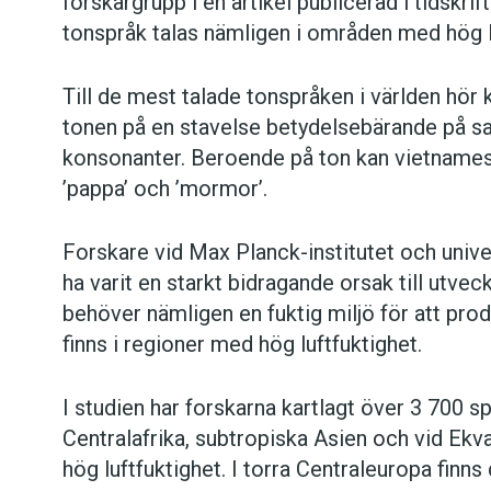
forskargrupp i en artikel publicerad i tidskri
tonspråk talas nämligen i områden med hög l
Till de mest talade tonspråken i världen hör 
tonen på en stavelse betydelsebärande på 
konsonanter. Beroende på ton kan vietname
’pappa’ och ’mormor’.
Forskare vid Max Planck-institutet och unive
ha varit en starkt bidragande orsak till utv
behöver nämligen en fuktig miljö för att prod
finns i regioner med hög luftfuktighet.
I studien har forskarna kartlagt över 3 700 s
Centralafrika, subtropiska Asien och vid E
hög luftfuktighet. I torra Centraleuropa finn