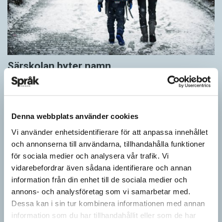
Särskolan byter namn
SPRÅKBLOGGEN
Grundsärskola byter namn till anpassad grundskola och
gymnasiesärskolan till anpassad gymnasieskola. En som har
stor del i att detta namnbyte sker är artonåriga Leo Lust…
Denna webbplats använder cookies
Vi använder enhetsidentifierare för att anpassa innehållet
och annonserna till användarna, tillhandahålla funktioner
för sociala medier och analysera vår trafik. Vi
vidarebefordrar även sådana identifierare och annan
information från din enhet till de sociala medier och
annons- och analysföretag som vi samarbetar med.
Dessa kan i sin tur kombinera informationen med annan
information som du har tillhandahållit eller som de har