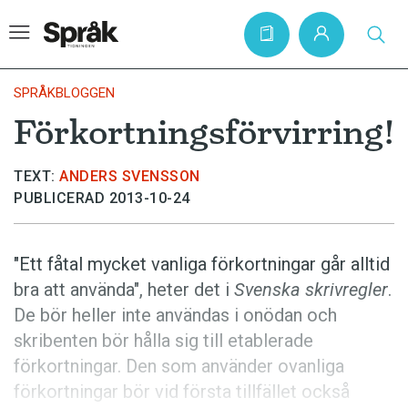
SPRÅKBLOGGEN
Förkortningsförvirring!
Hem
TEXT:
ANDERS SVENSSON
Artiklar
PUBLICERAD 2013-10-24
Krönikor
Språkfrågor
"Ett fåtal mycket vanliga förkortningar går alltid
Skrivtips
bra att använda", heter det i
Svenska skrivregler
.
De bör heller inte användas i onödan och
Bokrecensioner
skribenten bör hålla sig till etablerade
Kviss
förkortningar. Den som använder ovanliga
Podden
förkortningar bör vid första tillfället också