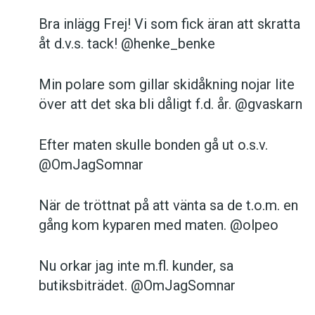
Bra inlägg Frej! Vi som fick äran att skratta
åt d.v.s. tack! @henke_benke
Min polare som gillar skidåkning nojar lite
över att det ska bli dåligt f.d. år. @gvaskarn
Efter maten skulle bonden gå ut o.s.v.
@OmJagSomnar
När de tröttnat på att vänta sa de t.o.m. en
gång kom kyparen med maten. @olpeo
Nu orkar jag inte m.fl. kunder, sa
butiksbiträdet. @OmJagSomnar