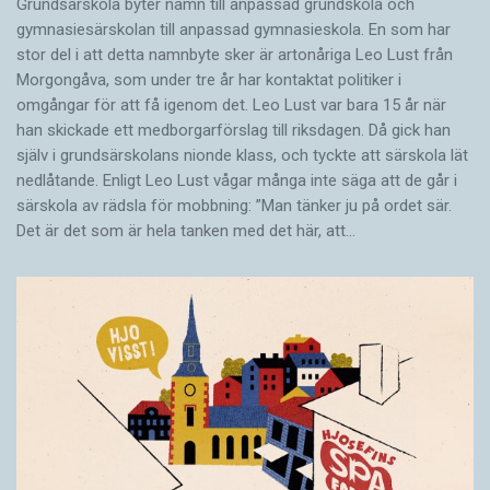
Grundsärskola byter namn till anpassad grundskola och
gymnasiesärskolan till anpassad gymnasieskola. En som har
stor del i att detta namnbyte sker är artonåriga Leo Lust från
Morgongåva, som under tre år har kontaktat politiker i
omgångar för att få igenom det. Leo Lust var bara 15 år när
han skickade ett medborgarförslag till riksdagen. Då gick han
själv i grundsärskolans nionde klass, och tyckte att särskola lät
nedlåtande. Enligt Leo Lust vågar många inte säga att de går i
särskola av rädsla för mobbning: ”Man tänker ju på ordet sär.
Det är det som är hela tanken med det här, att…