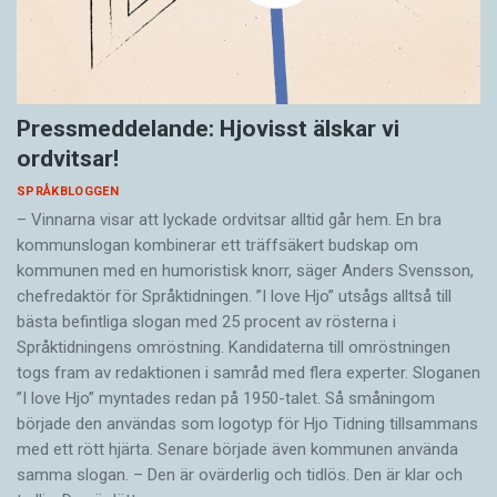
Pressmeddelande: Hjovisst älskar vi
ordvitsar!
SPRÅKBLOGGEN
– Vinnarna visar att lyckade ordvitsar alltid går hem. En bra
kommunslogan kombinerar ett träffsäkert budskap om
kommunen med en humoristisk knorr, säger Anders Svensson,
chefredaktör för Språktidningen. ”I love Hjo” utsågs alltså till
bästa befintliga slogan med 25 procent av rösterna i
Språktidningens omröstning. Kandidaterna till omröstningen
togs fram av redaktionen i samråd med flera experter. Sloganen
”I love Hjo” myntades redan på 1950-talet. Så småningom
började den användas som logotyp för Hjo Tidning tillsammans
med ett rött hjärta. Senare började även kommunen använda
samma slogan. – Den är ovärderlig och tidlös. Den är klar och