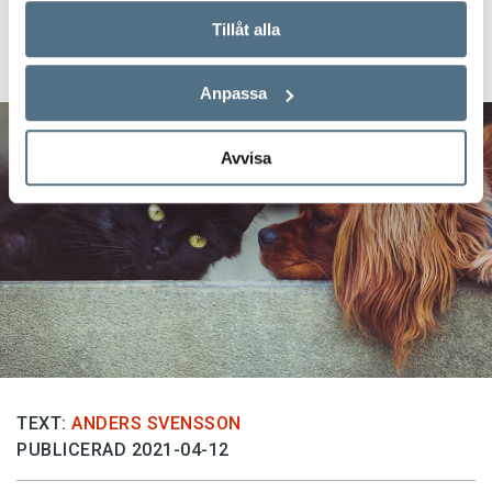
Veckans nyord:
Tillåt alla
djuränkling
Anpassa
Avvisa
TEXT:
ANDERS SVENSSON
PUBLICERAD 2021-04-12