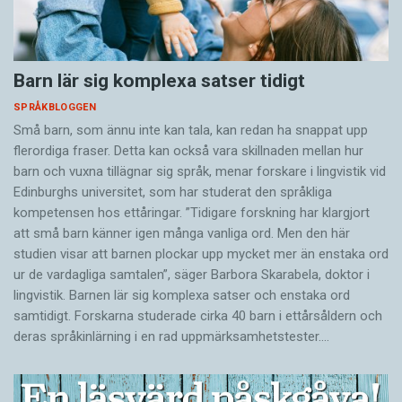
Barn lär sig komplexa satser tidigt
SPRÅKBLOGGEN
Små barn, som ännu inte kan tala, kan redan ha snappat upp
flerordiga fraser. Detta kan också vara skillnaden mellan hur
barn och vuxna tillägnar sig språk, menar forskare i lingvistik vid
Edinburghs universitet, som har studerat den språkliga
kompetensen hos ettåringar. ”Tidigare forskning har klargjort
att små barn känner igen många vanliga ord. Men den här
studien visar att barnen plockar upp mycket mer än enstaka ord
ur de vardagliga samtalen”, säger Barbora Skarabela, doktor i
lingvistik. Barnen lär sig komplexa satser och enstaka ord
samtidigt. Forskarna studerade cirka 40 barn i ettårsåldern och
deras språkinlärning i en rad uppmärksamhetstester.…