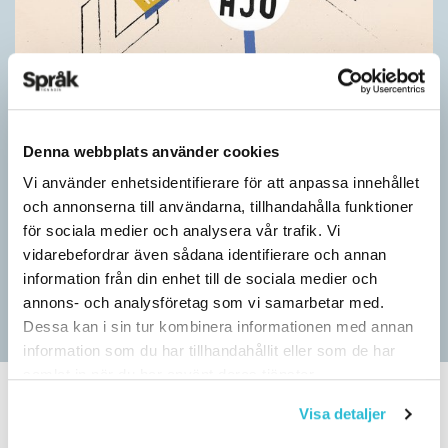
Pressmeddelande: Hjovisst älskar vi
Denna webbplats använder cookies
ordvitsar!
Vi använder enhetsidentifierare för att anpassa innehållet
SPRÅKBLOGGEN
och annonserna till användarna, tillhandahålla funktioner
– Vinnarna visar att lyckade ordvitsar alltid går hem. En bra
för sociala medier och analysera vår trafik. Vi
kommunslogan kombinerar ett träffsäkert budskap om
vidarebefordrar även sådana identifierare och annan
kommunen med en humoristisk knorr, säger Anders Svensson,
information från din enhet till de sociala medier och
…
annons- och analysföretag som vi samarbetar med.
Dessa kan i sin tur kombinera informationen med annan
information som du har tillhandahållit eller som de har
samlat in när du har använt deras tjänster.
Visa detaljer
SPRÅKBLOGGEN