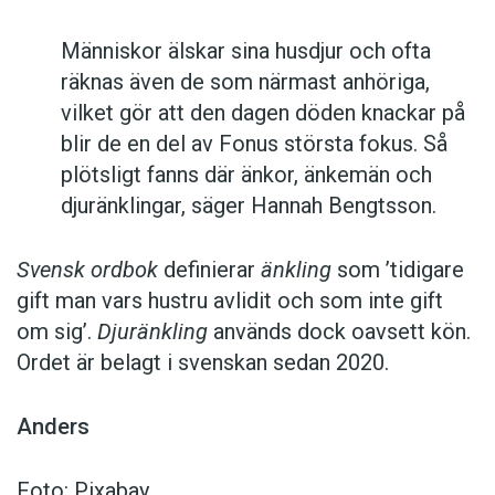
Människor älskar sina husdjur och ofta
räknas även de som närmast anhöriga,
vilket gör att den dagen döden knackar på
blir de en del av Fonus största fokus. Så
plötsligt fanns där änkor, änkemän och
djuränklingar, säger Hannah Bengtsson.
Svensk ordbok
definierar
änkling
som ’tidigare
gift man vars hustru av­lidit och som inte gift
om sig’.
Djuränkling
används dock oavsett kön.
Ordet är belagt i svenskan sedan 2020.
Anders
Foto: Pixabay