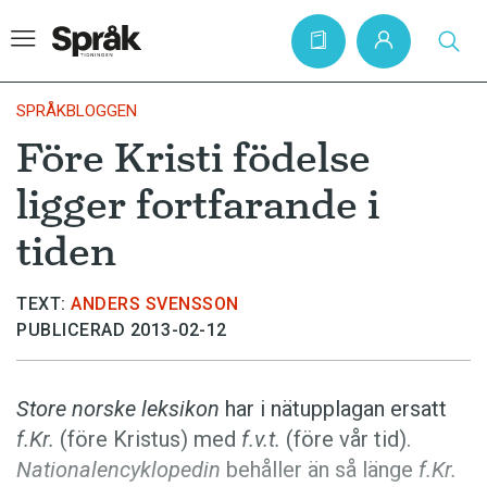
SPRÅKBLOGGEN
Före Kristi födelse
Hem
ligger fortfarande i
Artiklar
tiden
Krönikor
Språkfrågor
TEXT:
ANDERS SVENSSON
PUBLICERAD 2013-02-12
Skrivtips
Bokrecensioner
Store norske leksikon
har i nätupplagan ersatt
Kviss
f.Kr.
(före Kristus) med
f.v.t.
(före vår tid).
Podden
Nationalencyklopedin
behåller än så länge
f.Kr.