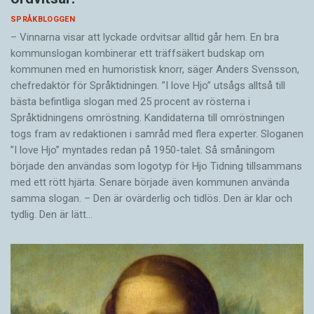
SPRÅKBLOGGEN
– Vinnarna visar att lyckade ordvitsar alltid går hem. En bra
kommunslogan kombinerar ett träffsäkert budskap om
kommunen med en humoristisk knorr, säger Anders Svensson,
chefredaktör för Språktidningen. ”I love Hjo” utsågs alltså till
bästa befintliga slogan med 25 procent av rösterna i
Språktidningens omröstning. Kandidaterna till omröstningen
togs fram av redaktionen i samråd med flera experter. Sloganen
”I love Hjo” myntades redan på 1950-talet. Så småningom
började den användas som logotyp för Hjo Tidning tillsammans
med ett rött hjärta. Senare började även kommunen använda
samma slogan. – Den är ovärderlig och tidlös. Den är klar och
tydlig. Den är lätt…