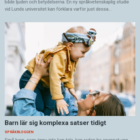
både ljuden och betydelserna. En ny språkvetenskaplig studie
vid Lunds universitet kan förklara varför just dessa…
Barn lär sig komplexa satser tidigt
SPRÅKBLOGGEN
Små barn, som ännu inte kan tala, kan redan ha snappat upp