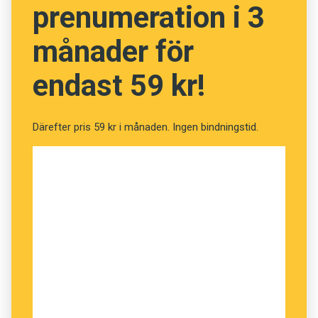
Här hittar du hela programmet.
prenumeration i 3
månader för
Anders
endast 59 kr!
Foto: Johan Bergling, Jessica Segerberg,
Patrik Hedljung, Gabriel Liljevall, David Naylor,
Magnus Göransson
Därefter pris 59 kr i månaden. Ingen bindningstid.