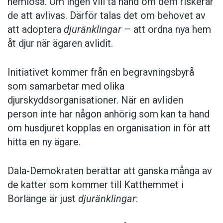
hemlösa. Om ingen vill ta hand om dem riskerar
de att avlivas. Därför talas det om behovet av
att adoptera
djuränklingar
– att ordna nya hem
åt djur när ägaren avlidit.
Initiativet kommer från en begravningsbyrå
som samarbetar med olika
djurskyddsorganisationer. När en avliden
person inte har någon anhörig som kan ta hand
om husdjuret kopplas en organisation in för att
hitta en ny ägare.
Dala-Demokraten berättar att ganska många av
de katter som kommer till Katthemmet i
Borlänge är just
djuränklingar
: