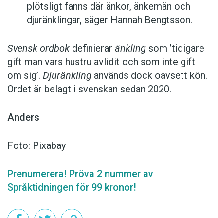
plötsligt fanns där änkor, änkemän och
djuränklingar, säger Hannah Bengtsson.
Svensk ordbok
definierar
änkling
som ’tidigare
gift man vars hustru av­lidit och som inte gift
om sig’.
Djuränkling
används dock oavsett kön.
Ordet är belagt i svenskan sedan 2020.
Anders
Foto: Pixabay
Prenumerera! Pröva 2 nummer av
Språktidningen för 99 kronor!