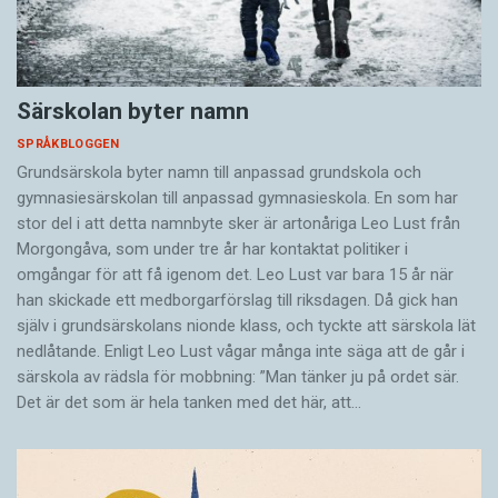
Särskolan byter namn
SPRÅKBLOGGEN
Grundsärskola byter namn till anpassad grundskola och
gymnasiesärskolan till anpassad gymnasieskola. En som har
stor del i att detta namnbyte sker är artonåriga Leo Lust från
Morgongåva, som under tre år har kontaktat politiker i
omgångar för att få igenom det. Leo Lust var bara 15 år när
han skickade ett medborgarförslag till riksdagen. Då gick han
själv i grundsärskolans nionde klass, och tyckte att särskola lät
nedlåtande. Enligt Leo Lust vågar många inte säga att de går i
särskola av rädsla för mobbning: ”Man tänker ju på ordet sär.
Det är det som är hela tanken med det här, att…