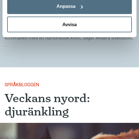
ordvitsar!
Anpassa
SPRÅKBLOGGEN
– Vinnarna visar att lyckade ordvitsar alltid går hem. En bra
Avvisa
kommunslogan kombinerar ett träffsäkert budskap om
kommunen med en humoristisk knorr, säger Anders Svensson,
…
SPRÅKBLOGGEN
Veckans nyord:
djuränkling