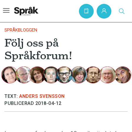
SPRÅKBLOGGEN
Följ oss på
Hem
Språkforum!
Artiklar
Krönikor
Språkfrågor
Skrivtips
TEXT:
ANDERS SVENSSON
Bokrecensioner
PUBLICERAD 2018-04-12
Kviss
Podden