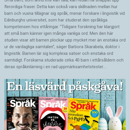
flerordiga fraser. Detta kan också vara skillnaden mellan hur
barn och vuxna tillägnar sig språk, menar forskare i lingvistik vid
Edinburghs universitet, som har studerat den språkliga
kompetensen hos ettåringar. ”Tidigare forskning har klargjort
att små barn känner igen många vanliga ord. Men den här
studien visar att barnen plockar upp mycket mer än enstaka ord
ur de vardagliga samtalen”, säger Barbora Skarabela, doktor i
lingvistik. Barnen lär sig komplexa satser och enstaka ord
samtidigt. Forskarna studerade cirka 40 barn i ettårsåldern och
deras språkinlärning i en rad uppmärksamhetstester.…