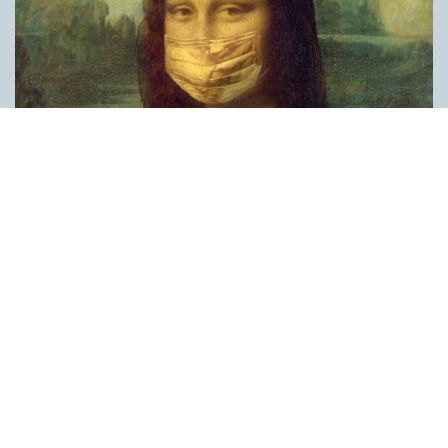
Covid, schmovid – rimmen som lättar upp i
pandemin
SPRÅKBLOGGEN
Corona, schmorona – covid, schmovid – pandemic,
schmandemic. Det kan se barnsligt ut, men den här sortens
lekfulla rim fyller en funktion, även bland vuxna. Det handlar om
reduplikationer, det vill säga när ett ord upprepas. I detta fall
inleder ett ”schm” eller ”shm” det upprepade ordet. ”Schm”-
rimmen kommer ursprungligen från jiddish, men har kommit att
användas mer allmänt i engelskan, särskilt i USA, bland annat
för att markera ironi, hån eller skepsis. Men enligt en studie på
Malmö universitet används den här sortens reduplikationer nu
ofta för att lätta upp stämningen under coronapandemin. ”När