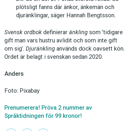
plötsligt fanns där änkor, änkemän och
djuränklingar, säger Hannah Bengtsson.
Svensk ordbok
definierar
änkling
som ’tidigare
gift man vars hustru av­lidit och som inte gift
om sig’.
Djuränkling
används dock oavsett kön.
Ordet är belagt i svenskan sedan 2020.
Anders
Foto: Pixabay
Prenumerera! Pröva 2 nummer av
Språktidningen för 99 kronor!