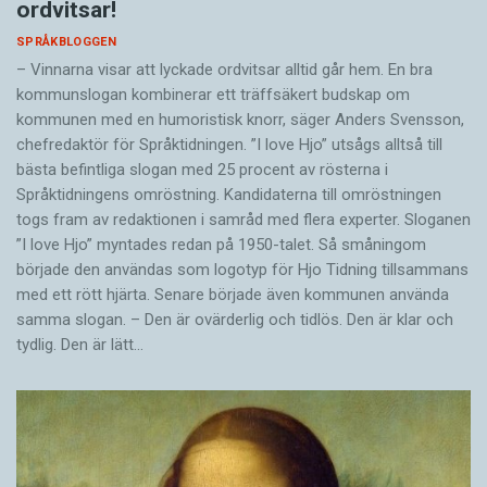
ordvitsar!
SPRÅKBLOGGEN
– Vinnarna visar att lyckade ordvitsar alltid går hem. En bra
kommunslogan kombinerar ett träffsäkert budskap om
kommunen med en humoristisk knorr, säger Anders Svensson,
chefredaktör för Språktidningen. ”I love Hjo” utsågs alltså till
bästa befintliga slogan med 25 procent av rösterna i
Språktidningens omröstning. Kandidaterna till omröstningen
togs fram av redaktionen i samråd med flera experter. Sloganen
”I love Hjo” myntades redan på 1950-talet. Så småningom
började den användas som logotyp för Hjo Tidning tillsammans
med ett rött hjärta. Senare började även kommunen använda
samma slogan. – Den är ovärderlig och tidlös. Den är klar och
tydlig. Den är lätt…