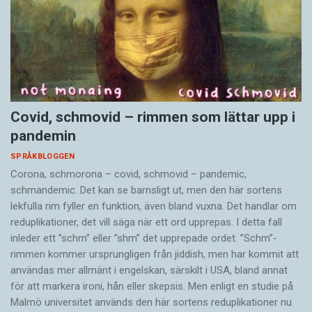
Covid, schmovid – rimmen som lättar upp i
pandemin
SPRÅKBLOGGEN
Corona, schmorona – covid, schmovid – pandemic,
schmandemic. Det kan se barnsligt ut, men den här sortens
lekfulla rim fyller en funktion, även bland vuxna. Det handlar om
reduplikationer, det vill säga när ett ord upprepas. I detta fall
inleder ett ”schm” eller ”shm” det upprepade ordet. ”Schm”-
rimmen kommer ursprungligen från jiddish, men har kommit att
användas mer allmänt i engelskan, särskilt i USA, bland annat
för att markera ironi, hån eller skepsis. Men enligt en studie på
Malmö universitet används den här sortens reduplikationer nu