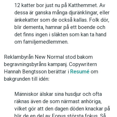
12 katter bor just nu på Katthemmet. Av
dessa är ganska många djuränklingar, eller
änkekatter som de också kallas. Folk dör,
blir dementa, hamnar på ett boende och
det finns ingen i släkten som kan ta hand
om familjemedlemmen.
Reklambyrån New Normal stod bakom
begravningsbyråns kampanj. Copywritern
Hannah Bengtsson berättar i
Resumé
om
bakgrunden till idén:
Människor älskar sina husdjur och ofta
räknas även de som närmast anhöriga,
vilket gör att den dagen döden knackar på
blir de en del av Fonus största fokus. Så