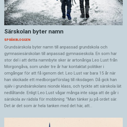
Särskolan byter namn
SPRÅKBLOGGEN
Grundsärskola byter namn till anpassad grundskola och
gymnasiesärskolan till anpassad gymnasieskola. En som har
stor del i att detta namnbyte sker är artonåriga Leo Lust från
Morgongåva, som under tre år har kontaktat politiker i
omgångar för att få igenom det. Leo Lust var bara 15 år när
han skickade ett medborgarförslag till riksdagen. Då gick han
själv i grundsärskolans nionde klass, och tyckte att särskola lät
nedlåtande. Enligt Leo Lust vågar många inte säga att de går i
särskola av rädsla för mobbning: ”Man tänker ju på ordet sär.
Det är det som är hela tanken med det här, att…