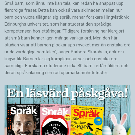
Små barn, som ännu inte kan tala, kan redan ha snappat upp
flerordiga fraser. Detta kan också vara skillnaden mellan hur
barn och vuxna tillägnar sig språk, menar forskare i lingvistik vid
Edinburghs universitet, som har studerat den språkliga
kompetensen hos ettåringar. ”Tidigare forskning har klargjort
att små barn känner igen många vanliga ord. Men den här
studien visar att barnen plockar upp mycket mer än enstaka ord
ur de vardagliga samtalen”, säger Barbora Skarabela, doktor i
lingvistik. Barnen lär sig komplexa satser och enstaka ord
samtidigt. Forskarna studerade cirka 40 barn i ettårsåldern och
deras språkinlärning i en rad uppmärksamhetstester.…