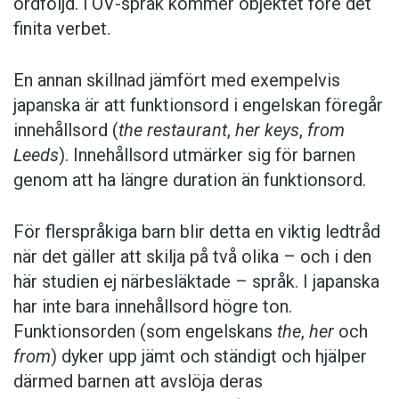
ordföljd. i OV-språk kommer objektet före det
finita verbet.
En annan skillnad jämfört med exempelvis
japanska är att funktionsord i engelskan föregår
innehållsord (
the restaurant
,
her keys
,
from
Leeds
). Innehållsord utmärker sig för barnen
genom att ha längre duration än funktionsord.
För flerspråkiga barn blir detta en viktig ledtråd
när det gäller att skilja på två olika – och i den
här studien ej närbesläktade – språk. I japanska
har inte bara innehållsord högre ton.
Funktionsorden (som engelskans
the
,
her
och
from
) dyker upp jämt och ständigt och hjälper
därmed barnen att avslöja deras