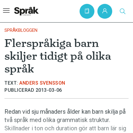
SPRÅKBLOGGEN
Flerspråkiga barn
Hem
skiljer tidigt på olika
Artiklar
språk
Krönikor
Språkfrågor
TEXT:
ANDERS SVENSSON
PUBLICERAD 2013-03-06
Skrivtips
Bokrecensioner
Redan vid sju månaders ålder kan barn skilja på
Kviss
två språk med olika grammatisk struktur.
Podden
Skillnader i ton och duration gör att barn lär sig