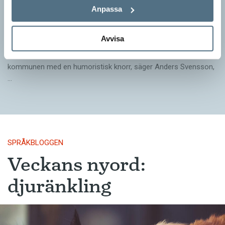
Pressmeddelande: Hjovisst älskar vi
Anpassa
ordvitsar!
SPRÅKBLOGGEN
Avvisa
– Vinnarna visar att lyckade ordvitsar alltid går hem. En bra
kommunslogan kombinerar ett träffsäkert budskap om
kommunen med en humoristisk knorr, säger Anders Svensson,
…
SPRÅKBLOGGEN
Veckans nyord:
djuränkling