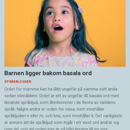
Barnen ligger bakom basala ord
SPRÅKBLOGGEN
Ordet för mamma kan ha låtit ungefär på samma sätt ända
sedan stenåldern. Ordet är ett av ungefär 40 basala ord med
liknande språkljud, som återkommer i de flesta av världens
språk. Några andra är orden för näsa, som innehåller
språkljuden n eller m, och knä, som innehåller k. Det vanligaste
är annars att de språkljud som ingår i ett visst ord ändrar sig
över tid, och att orden inte är så hårt knutna till en viss