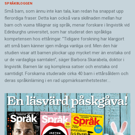
SPRÅKBLOGGEN
Små barn, som ännu inte kan tala, kan redan ha snappat upp
flerordiga fraser. Detta kan också vara skillnaden mellan hur
barn och vuxna tillägnar sig språk, menar forskare i lingvistik vid
Edinburghs universitet, som har studerat den språkliga
kompetensen hos ettåringar. ”Tidigare forskning har klargjort
att små barn känner igen många vanliga ord. Men den här
studien visar att barnen plockar upp mycket mer än enstaka ord
ur de vardagliga samtalen”, säger Barbora Skarabela, doktor i
lingvistik. Barnen lär sig komplexa satser och enstaka ord
samtidigt. Forskarna studerade cirka 40 barn i ettårsåldern och
deras språkinlärning i en rad uppmärksamhetstester.…