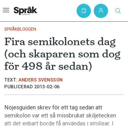
SPRÅKBLOGGEN
Fira semikolonets dag
Hem
(och skaparen som dog
Artiklar
för 498 år sedan)
Krönikor
Språkfrågor
TEXT:
ANDERS SVENSSON
PUBLICERAD 2013-02-06
Skrivtips
Bokrecensioner
Nöjesguiden skrev för ett tag sedan att
Kviss
semikolon var ett så missbrukat skiljetecken
Podden
att det enbart borde få användas i smilisar. I