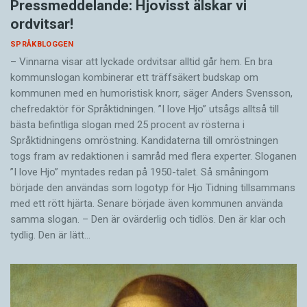
Pressmeddelande: Hjovisst älskar vi
ordvitsar!
SPRÅKBLOGGEN
– Vinnarna visar att lyckade ordvitsar alltid går hem. En bra
kommunslogan kombinerar ett träffsäkert budskap om
kommunen med en humoristisk knorr, säger Anders Svensson,
chefredaktör för Språktidningen. ”I love Hjo” utsågs alltså till
bästa befintliga slogan med 25 procent av rösterna i
Språktidningens omröstning. Kandidaterna till omröstningen
togs fram av redaktionen i samråd med flera experter. Sloganen
”I love Hjo” myntades redan på 1950-talet. Så småningom
började den användas som logotyp för Hjo Tidning tillsammans
med ett rött hjärta. Senare började även kommunen använda
samma slogan. – Den är ovärderlig och tidlös. Den är klar och
tydlig. Den är lätt…