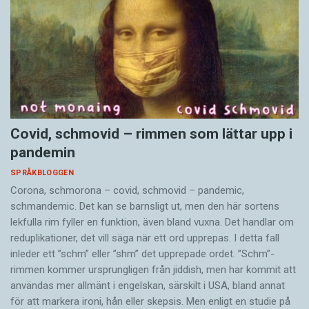
Covid, schmovid – rimmen som lättar upp i
pandemin
SPRÅKBLOGGEN
Corona, schmorona – covid, schmovid – pandemic,
schmandemic. Det kan se barnsligt ut, men den här sortens
lekfulla rim fyller en funktion, även bland vuxna. Det handlar om
reduplikationer, det vill säga när ett ord upprepas. I detta fall
inleder ett ”schm” eller ”shm” det upprepade ordet. ”Schm”-
rimmen kommer ursprungligen från jiddish, men har kommit att
användas mer allmänt i engelskan, särskilt i USA, bland annat
för att markera ironi, hån eller skepsis. Men enligt en studie på