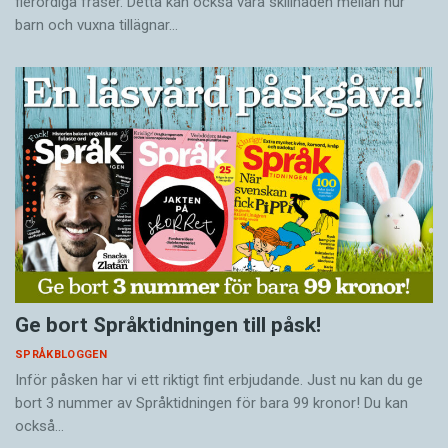
flerordiga fraser. Detta kan också vara skillnaden mellan hur
barn och vuxna tillägnar…
Ge bort Språktidningen till påsk!
SPRÅKBLOGGEN
Inför påsken har vi ett riktigt fint erbjudande. Just nu kan du ge
bort 3 nummer av Språktidningen för bara 99 kronor! Du kan
också…