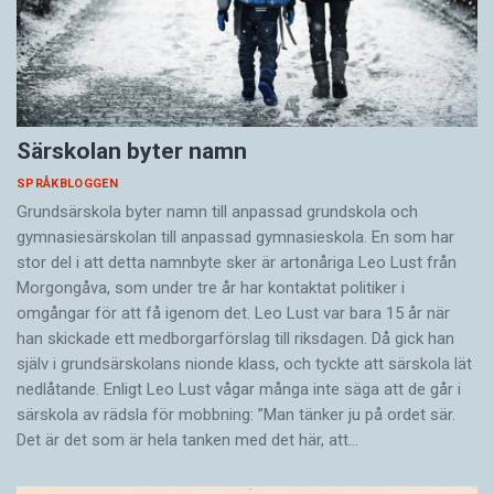
Särskolan byter namn
SPRÅKBLOGGEN
Grundsärskola byter namn till anpassad grundskola och
gymnasiesärskolan till anpassad gymnasieskola. En som har
stor del i att detta namnbyte sker är artonåriga Leo Lust från
Morgongåva, som under tre år har kontaktat politiker i
omgångar för att få igenom det. Leo Lust var bara 15 år när
han skickade ett medborgarförslag till riksdagen. Då gick han
själv i grundsärskolans nionde klass, och tyckte att särskola lät
nedlåtande. Enligt Leo Lust vågar många inte säga att de går i
särskola av rädsla för mobbning: ”Man tänker ju på ordet sär.
Det är det som är hela tanken med det här, att…