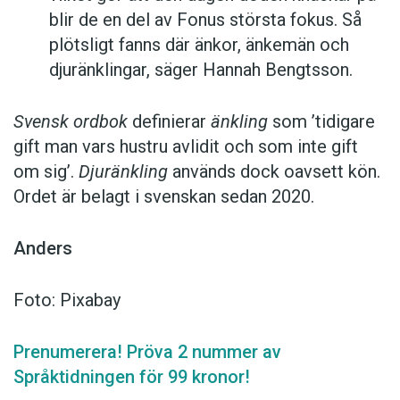
blir de en del av Fonus största fokus. Så
plötsligt fanns där änkor, änkemän och
djuränklingar, säger Hannah Bengtsson.
Svensk ordbok
definierar
änkling
som ’tidigare
gift man vars hustru av­lidit och som inte gift
om sig’.
Djuränkling
används dock oavsett kön.
Ordet är belagt i svenskan sedan 2020.
Anders
Foto: Pixabay
Prenumerera! Pröva 2 nummer av
Språktidningen för 99 kronor!