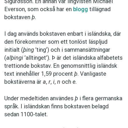
Sigurðsson. En annan var lingvisten Michael
Everson, som också har en
blogg
tillägnad
bokstaven
þ
.
I dag används bokstaven enbart i isländska, där
den förekommer som ett tonlöst läspljud
initialt (
þing
’ting’) och i sammansättningar
(
alþingi
’alltinget’). Þ är det isländska alfabetets
trettionde bokstav. En genomsnittlig isländsk
text innehåller 1,59 procent
þ
. Vanligaste
bokstäverna är
a
,
r
,
i
,
n
och
e
.
Under medeltiden användes
þ
i flera germanska
språk. I isländskan finns bokstaven belagd
sedan 1100-talet.