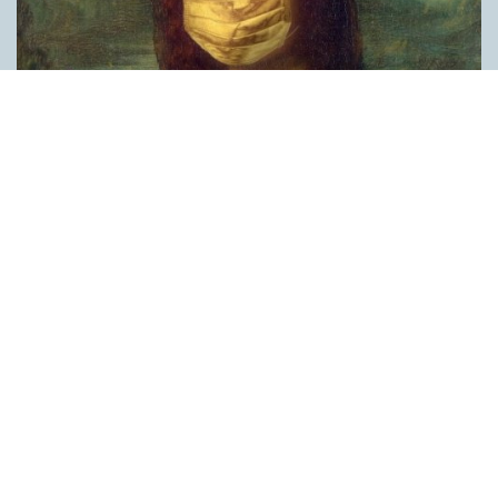
Covid, schmovid – rimmen som lättar upp i
pandemin
SPRÅKBLOGGEN
Corona, schmorona – covid, schmovid – pandemic,
schmandemic. Det kan se barnsligt ut, men den här sortens
lekfulla rim fyller en funktion, även bland vuxna. Det handlar om
reduplikationer, det vill säga när ett ord upprepas. I detta fall
inleder ett ”schm” eller ”shm” det upprepade ordet. ”Schm”-
rimmen kommer ursprungligen från jiddish, men har kommit att
användas mer allmänt i engelskan, särskilt i USA, bland annat
för att markera ironi, hån eller skepsis. Men enligt en studie på
Malmö universitet används den här sortens reduplikationer nu
ofta för att lätta upp stämningen under coronapandemin. ”När
vi hör hur dödssiffrorna stiger och…