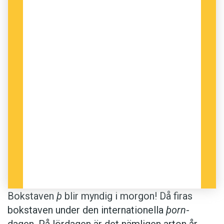
Bokstaven
þ
blir myndig i morgon! Då firas
bokstaven under den internationella
þorn
-
dagen. På lördagen är det nämligen arton år