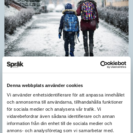
Särskolan byter namn
SPRÅKBLOGGEN
Denna webbplats använder cookies
Grundsärskola byter namn till anpassad grundskola och
gymnasiesärskolan till anpassad gymnasieskola. En som har
Vi använder enhetsidentifierare för att anpassa innehållet
stor del i att detta namnbyte sker är artonåriga Leo Lust…
och annonserna till användarna, tillhandahålla funktioner
för sociala medier och analysera vår trafik. Vi
vidarebefordrar även sådana identifierare och annan
information från din enhet till de sociala medier och
annons- och analysföretag som vi samarbetar med.