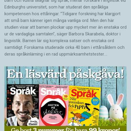
barn och vuxna tillägnar sig språk, menar forskare i lingvistik vid
Edinburghs universitet, som har studerat den språkliga
kompetensen hos ettåringar. ”Tidigare forskning har klargjort
att små barn känner igen många vanliga ord. Men den här
studien visar att barnen plockar upp mycket mer än enstaka ord
ur de vardagliga samtalen”, säger Barbora Skarabela, doktor i
lingvistik. Barnen lär sig komplexa satser och enstaka ord
samtidigt. Forskarna studerade cirka 40 barn i ettårsåldern och
deras språkinlärning i en rad uppmärksamhetstester.…