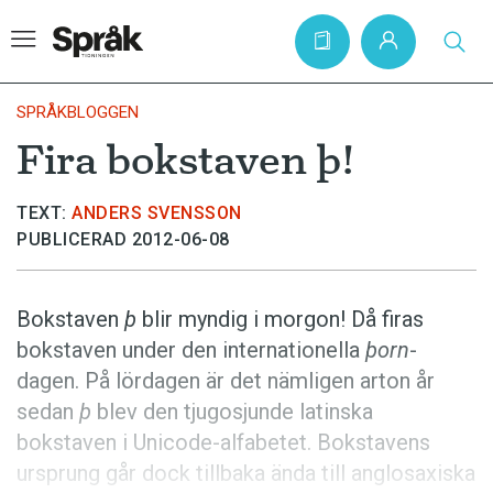
SPRÅKBLOGGEN
Fira bokstaven þ!
Hem
TEXT:
ANDERS SVENSSON
Artiklar
PUBLICERAD 2012-06-08
Krönikor
Språkfrågor
Bokstaven
þ
blir myndig i morgon! Då firas
Skrivtips
bokstaven under den internationella
þorn
-
dagen. På lördagen är det nämligen arton år
Bokrecensioner
sedan
þ
blev den tjugosjunde latinska
Kviss
bokstaven i Unicode-alfabetet. Bokstavens
Podden
ursprung går dock tillbaka ända till anglosaxiska