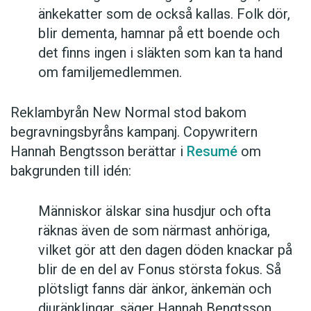
änkekatter som de också kallas. Folk dör,
blir dementa, hamnar på ett boende och
det finns ingen i släkten som kan ta hand
om familjemedlemmen.
Reklambyrån New Normal stod bakom
begravningsbyråns kampanj. Copywritern
Hannah Bengtsson berättar i
Resumé
om
bakgrunden till idén:
Människor älskar sina husdjur och ofta
räknas även de som närmast anhöriga,
vilket gör att den dagen döden knackar på
blir de en del av Fonus största fokus. Så
plötsligt fanns där änkor, änkemän och
djuränklingar, säger Hannah Bengtsson.