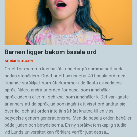
Barnen ligger bakom basala ord
SPRÅKBLOGGEN
Ordet för mamma kan ha låtit ungefär på samma sätt ända
sedan stenåldern. Ordet är ett av ungefär 40 basala ord med
liknande språkljud, som återkommer i de flesta av världens
språk. Några andra är orden för näsa, som innehåller
språkljuden n eller m, och knä, som innehåller k. Det vanligaste
är annars att de språkljud som ingår i ett visst ord ändrar sig
över tid, och att orden inte är så hårt knutna till en viss
betydelse genom generationerna. Men de basala orden behåller
både ljuden och betydelserna. En ny språkvetenskaplig studie
vid Lunds universitet kan förklara varför just dessa…