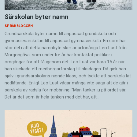
Särskolan byter namn
SPRÅKBLOGGEN
Grundsärskola byter namn till anpassad grundskola och
gymnasiesärskolan till anpassad gymnasieskola. En som har
stor del i att detta namnbyte sker är artonåriga Leo Lust från
Morgongåva, som under tre år har kontaktat politiker i
omgångar för att få igenom det. Leo Lust var bara 15 år när
han skickade ett medborgarförslag till riksdagen. Då gick han
själv i grundsärskolans nionde klass, och tyckte att särskola lät
nedlåtande. Enligt Leo Lust vågar många inte säga att de går i
särskola av rädsla för mobbning: ”Man tänker ju på ordet sär.
Det är det som är hela tanken med det här, att…