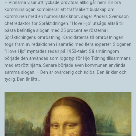
– Vinnarna visar att lyckade ordvitsar alltid går hem. En bra
kommunslogan kombinerar ett träffsäkert budskap om
kommunen med en humoristisk knorr, säger Anders Svensson,
chefredaktör för Språktidningen. ”I love Hjo” utsågs alltså till
bästa befintliga slogan med 25 procent av rösterna i
Språktidningens omröstning. Kandidaterna till omröstningen
togs fram av redaktionen i samråd med flera experter. Sloganen
”I love Hjo” myntades redan på 1950-talet. Så småningom
började den användas som logotyp för Hjo Tidning tillsammans
med ett rött hjärta. Senare började även kommunen använda
samma slogan. – Den är ovärderlig och tidlös. Den är klar och
tydlig. Den är lätt…