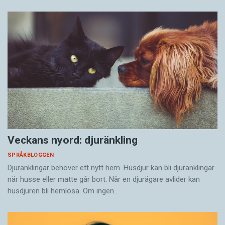
Veckans nyord: djuränkling
SPRÅKBLOGGEN
Djuränklingar behöver ett nytt hem. Husdjur kan bli djuränklingar
när husse eller matte går bort. När en djurägare avlider kan
husdjuren bli hemlösa. Om ingen…