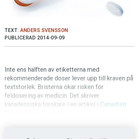
Anmäl till språkpolisen
Föreslå nyord
Annonsera
TEXT:
ANDERS SVENSSON
Prenumerera
PUBLICERAD 2014-09-09
Läs Språktidningen digitalt
Press
Inte ens hälften av etiketterna med
rekommenderade doser lever upp till kraven på
textstorlek. Bristerna ökar risken för
feldosering av medicin. Det skriver
kanadensiska forskare i en artikel i
Canadian
Pharmacists Journal
.
Felaktig dosering av medicin är en stor risk.