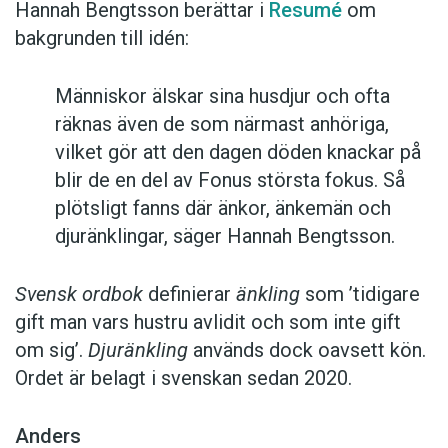
Hannah Bengtsson berättar i
Resumé
om
bakgrunden till idén:
Människor älskar sina husdjur och ofta
räknas även de som närmast anhöriga,
vilket gör att den dagen döden knackar på
blir de en del av Fonus största fokus. Så
plötsligt fanns där änkor, änkemän och
djuränklingar, säger Hannah Bengtsson.
Svensk ordbok
definierar
änkling
som ’tidigare
gift man vars hustru av­lidit och som inte gift
om sig’.
Djuränkling
används dock oavsett kön.
Ordet är belagt i svenskan sedan 2020.
Anders