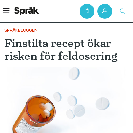
SPRÅKBLOGGEN
Finstilta recept ökar
Hem
risken för feldosering
Artiklar
Krönikor
Språkfrågor
Skrivtips
Bokrecensioner
Kviss
Podden