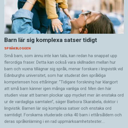
Barn lär sig komplexa satser tidigt
SPRÅKBLOGGEN
Små barn, som ännu inte kan tala, kan redan ha snappat upp
flerordiga fraser. Detta kan också vara skillnaden mellan hur
barn och vuxna tillägnar sig språk, menar forskare i lingvistik vid
Edinburghs universitet, som har studerat den språkliga
kompetensen hos ettåringar. ”Tidigare forskning har klargjort
att små barn känner igen många vanliga ord. Men den här
studien visar att barnen plockar upp mycket mer än enstaka ord
ur de vardagliga samtalen”, säger Barbora Skarabela, doktor i
lingvistik. Barnen lär sig komplexa satser och enstaka ord
samtidigt. Forskarna studerade cirka 40 barn i ettårsåldern och
deras språkinlärning i en rad uppmärksamhetstester.…