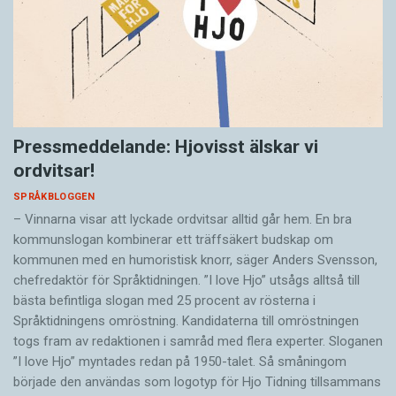
Pressmeddelande: Hjovisst älskar vi
ordvitsar!
SPRÅKBLOGGEN
– Vinnarna visar att lyckade ordvitsar alltid går hem. En bra
kommunslogan kombinerar ett träffsäkert budskap om
kommunen med en humoristisk knorr, säger Anders Svensson,
chefredaktör för Språktidningen. ”I love Hjo” utsågs alltså till
bästa befintliga slogan med 25 procent av rösterna i
Språktidningens omröstning. Kandidaterna till omröstningen
togs fram av redaktionen i samråd med flera experter. Sloganen
”I love Hjo” myntades redan på 1950-talet. Så småningom
började den användas som logotyp för Hjo Tidning tillsammans