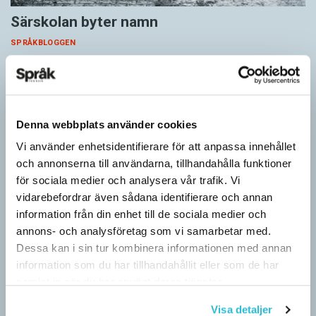
Särskolan byter namn
SPRÅKBLOGGEN
Grundsärskola byter namn till anpassad grundskola och
gymnasiesärskolan till anpassad gymnasieskola. En som har
stor del i att detta namnbyte sker är artonåriga Leo Lust…
Denna webbplats använder cookies
Vi använder enhetsidentifierare för att anpassa innehållet
och annonserna till användarna, tillhandahålla funktioner
för sociala medier och analysera vår trafik. Vi
vidarebefordrar även sådana identifierare och annan
information från din enhet till de sociala medier och
annons- och analysföretag som vi samarbetar med.
Dessa kan i sin tur kombinera informationen med annan
information som du har tillhandahållit eller som de har
samlat in när du har använt deras tjänster.
Visa detaljer