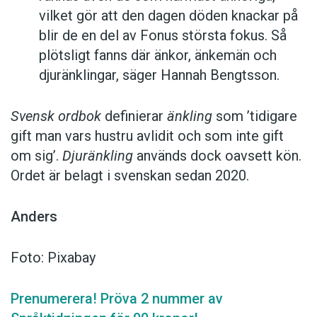
vilket gör att den dagen döden knackar på
blir de en del av Fonus största fokus. Så
plötsligt fanns där änkor, änkemän och
djuränklingar, säger Hannah Bengtsson.
Svensk ordbok
definierar
änkling
som ’tidigare
gift man vars hustru av­lidit och som inte gift
om sig’.
Djuränkling
används dock oavsett kön.
Ordet är belagt i svenskan sedan 2020.
Anders
Foto: Pixabay
Prenumerera! Pröva 2 nummer av