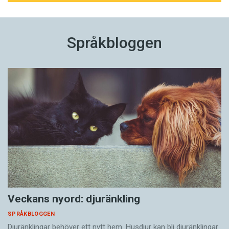
Språkbloggen
Veckans nyord: djuränkling
SPRÅKBLOGGEN
Djuränklingar behöver ett nytt hem. Husdjur kan bli djuränklingar