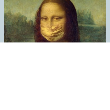
Covid, schmovid – rimmen som lättar upp i
pandemin
SPRÅKBLOGGEN
Corona, schmorona – covid, schmovid – pandemic,
schmandemic. Det kan se barnsligt ut, men den här sortens
lekfulla rim fyller en funktion, även bland vuxna. Det handlar om
reduplikationer, det vill säga när ett ord upprepas. I detta fall
inleder ett ”schm” eller ”shm” det upprepade ordet. ”Schm”-
rimmen kommer ursprungligen från jiddish, men har kommit att
användas mer allmänt i engelskan, särskilt i USA, bland annat