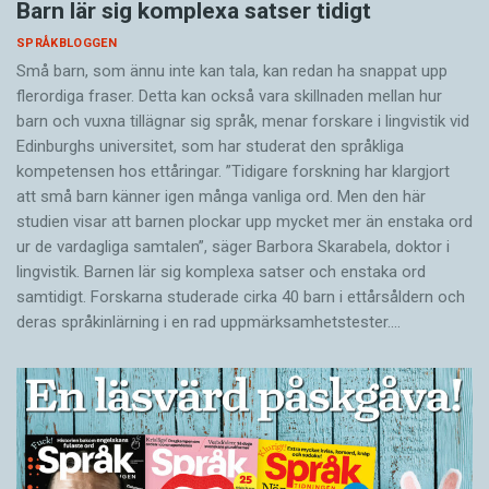
Barn lär sig komplexa satser tidigt
SPRÅKBLOGGEN
Små barn, som ännu inte kan tala, kan redan ha snappat upp
flerordiga fraser. Detta kan också vara skillnaden mellan hur
barn och vuxna tillägnar sig språk, menar forskare i lingvistik vid
Edinburghs universitet, som har studerat den språkliga
kompetensen hos ettåringar. ”Tidigare forskning har klargjort
att små barn känner igen många vanliga ord. Men den här
studien visar att barnen plockar upp mycket mer än enstaka ord
ur de vardagliga samtalen”, säger Barbora Skarabela, doktor i
lingvistik. Barnen lär sig komplexa satser och enstaka ord
samtidigt. Forskarna studerade cirka 40 barn i ettårsåldern och
deras språkinlärning i en rad uppmärksamhetstester.…