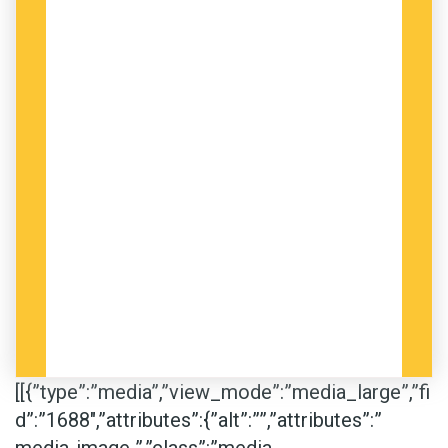
[[{”type”:”media”,”view_mode”:”media_large”,”fi
d”:”1688″,”attributes”:{”alt”:””,”attributes”:”
media-image ”,”class”:”media-