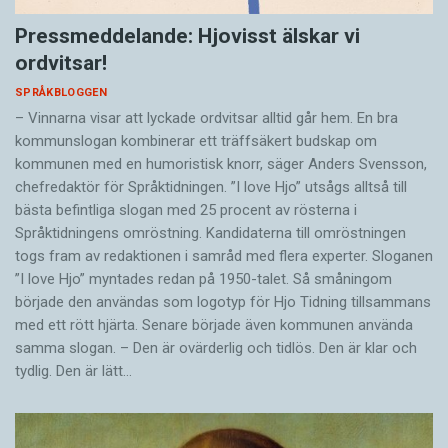
Pressmeddelande: Hjovisst älskar vi
ordvitsar!
SPRÅKBLOGGEN
– Vinnarna visar att lyckade ordvitsar alltid går hem. En bra
kommunslogan kombinerar ett träffsäkert budskap om
kommunen med en humoristisk knorr, säger Anders Svensson,
chefredaktör för Språktidningen. ”I love Hjo” utsågs alltså till
bästa befintliga slogan med 25 procent av rösterna i
Språktidningens omröstning. Kandidaterna till omröstningen
togs fram av redaktionen i samråd med flera experter. Sloganen
”I love Hjo” myntades redan på 1950-talet. Så småningom
började den användas som logotyp för Hjo Tidning tillsammans
med ett rött hjärta. Senare började även kommunen använda
samma slogan. – Den är ovärderlig och tidlös. Den är klar och
tydlig. Den är lätt…