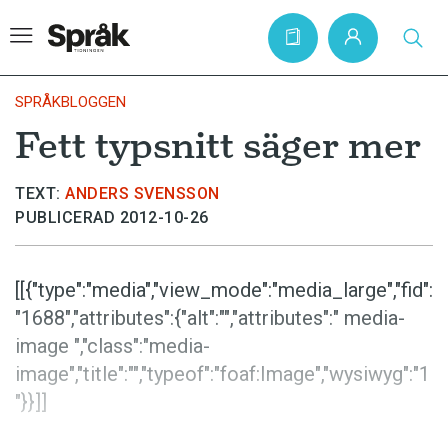
SPRÅKBLOGGEN
Fett typsnitt säger mer
Hem
TEXT:
ANDERS SVENSSON
Artiklar
PUBLICERAD 2012-10-26
Krönikor
Språkfrågor
[[{"type":"media","view_mode":"media_large","fid":
Skrivtips
"1688","attributes":{"alt":"","attributes":" media-
image ","class":"media-
Bokrecensioner
image","title":"","typeof":"foaf:Image","wysiwyg":"1
Kviss
"}}]]
Podden