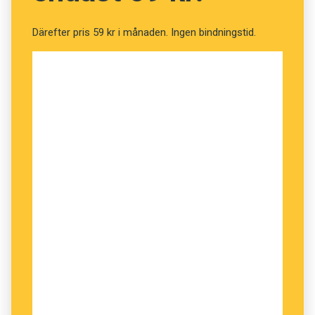
behöver åtta gånger mer trycksvärta än 1.
Därefter pris 59 kr i månaden. Ingen bindningstid.
Ett av de tänkta användningsområdena för Fat
Fonts är forskningspresentationer. Typsnitten
gör det bland annat möjligt att på håll bilda sig
en uppfattning om innehållet.
Anders