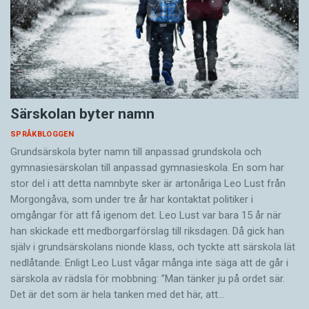
Särskolan byter namn
SPRÅKBLOGGEN
Grundsärskola byter namn till anpassad grundskola och
gymnasiesärskolan till anpassad gymnasieskola. En som har
stor del i att detta namnbyte sker är artonåriga Leo Lust från
Morgongåva, som under tre år har kontaktat politiker i
omgångar för att få igenom det. Leo Lust var bara 15 år när
han skickade ett medborgarförslag till riksdagen. Då gick han
själv i grundsärskolans nionde klass, och tyckte att särskola lät
nedlåtande. Enligt Leo Lust vågar många inte säga att de går i
särskola av rädsla för mobbning: ”Man tänker ju på ordet sär.
Det är det som är hela tanken med det här, att…