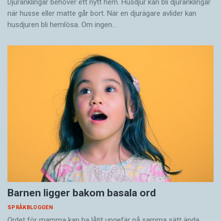
Djuränklingar behöver ett nytt hem. Husdjur kan bli djuränklingar
när husse eller matte går bort. När en djurägare avlider kan
husdjuren bli hemlösa. Om ingen…
Barnen ligger bakom basala ord
SPRÅKBLOGGEN
Ordet för mamma kan ha låtit ungefär på samma sätt ända