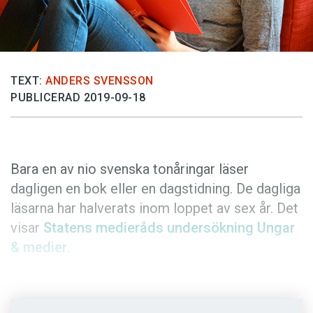
Anmäl till språkpolisen
Föreslå nyord
Annonsera
TEXT:
ANDERS SVENSSON
Prenumerera
PUBLICERAD 2019-09-18
Läs Språktidningen digitalt
Press
Bara en av nio svenska tonåringar läser
dagligen en bok eller en dagstidning. De dagliga
läsarna har halverats inom loppet av sex år. Det
visar
Statens medieråds undersökning Ungar
& medier
.
Att läsa böcker eller tidningar på fritiden blir allt
mer sällsynt bland svenska tonåringar. Det är 11