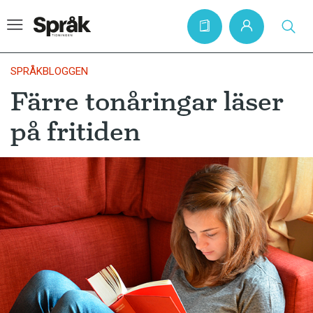
SPRÅKBLOGGEN
Färre tonåringar läser
Hem
på fritiden
Artiklar
Krönikor
Språkfrågor
Skrivtips
Bokrecensioner
Kviss
Podden