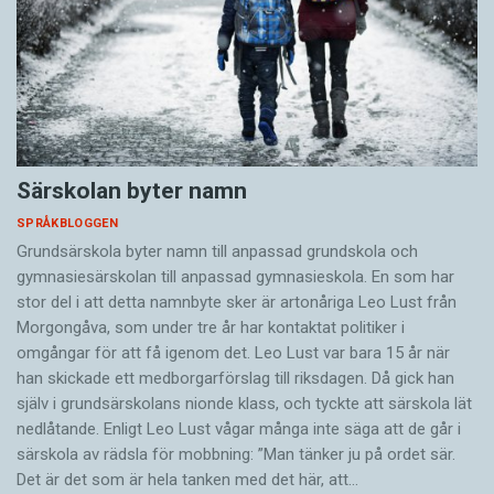
Särskolan byter namn
SPRÅKBLOGGEN
Grundsärskola byter namn till anpassad grundskola och
gymnasiesärskolan till anpassad gymnasieskola. En som har
stor del i att detta namnbyte sker är artonåriga Leo Lust från
Morgongåva, som under tre år har kontaktat politiker i
omgångar för att få igenom det. Leo Lust var bara 15 år när
han skickade ett medborgarförslag till riksdagen. Då gick han
själv i grundsärskolans nionde klass, och tyckte att särskola lät
nedlåtande. Enligt Leo Lust vågar många inte säga att de går i
särskola av rädsla för mobbning: ”Man tänker ju på ordet sär.
Det är det som är hela tanken med det här, att…