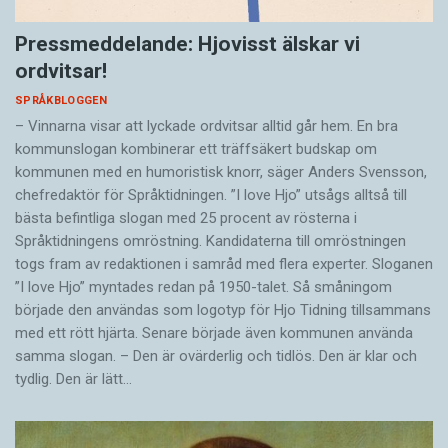
Pressmeddelande: Hjovisst älskar vi
ordvitsar!
SPRÅKBLOGGEN
– Vinnarna visar att lyckade ordvitsar alltid går hem. En bra
kommunslogan kombinerar ett träffsäkert budskap om
kommunen med en humoristisk knorr, säger Anders Svensson,
chefredaktör för Språktidningen. ”I love Hjo” utsågs alltså till
bästa befintliga slogan med 25 procent av rösterna i
Språktidningens omröstning. Kandidaterna till omröstningen
togs fram av redaktionen i samråd med flera experter. Sloganen
”I love Hjo” myntades redan på 1950-talet. Så småningom
började den användas som logotyp för Hjo Tidning tillsammans
med ett rött hjärta. Senare började även kommunen använda
samma slogan. – Den är ovärderlig och tidlös. Den är klar och
tydlig. Den är lätt…