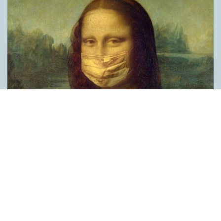
Covid, schmovid – rimmen som lättar upp i
pandemin
SPRÅKBLOGGEN
Corona, schmorona – covid, schmovid – pandemic,
schmandemic. Det kan se barnsligt ut, men den här sortens
lekfulla rim fyller en funktion, även bland vuxna. Det handlar om
reduplikationer, det vill säga när ett ord upprepas. I detta fall
inleder ett ”schm” eller ”shm” det upprepade ordet. ”Schm”-
rimmen kommer ursprungligen från jiddish, men har kommit att