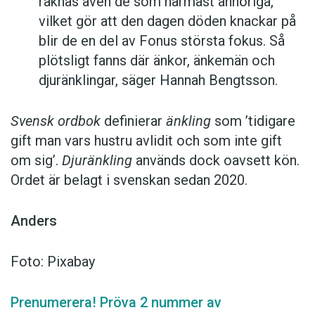
räknas även de som närmast anhöriga,
vilket gör att den dagen döden knackar på
blir de en del av Fonus största fokus. Så
plötsligt fanns där änkor, änkemän och
djuränklingar, säger Hannah Bengtsson.
Svensk ordbok
definierar
änkling
som ’tidigare
gift man vars hustru av­lidit och som inte gift
om sig’.
Djuränkling
används dock oavsett kön.
Ordet är belagt i svenskan sedan 2020.
Anders
Foto: Pixabay
Prenumerera! Pröva 2 nummer av