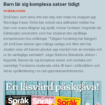
Barn lär sig komplexa satser tidigt
SPRÅKBLOGGEN
Små barn, som ännu inte kan tala, kan redan ha snappat upp
flerordiga fraser. Detta kan också vara skillnaden mellan hur
barn och vuxna tillägnar sig språk, menar forskare i lingvistik vid
Edinburghs universitet, som har studerat den språkliga
kompetensen hos ettåringar. ”Tidigare forskning har klargjort
att små barn känner igen många vanliga ord. Men den här
studien visar att barnen plockar upp mycket mer än enstaka ord
ur de vardagliga samtalen”, säger Barbora Skarabela, doktor i
lingvistik. Barnen lär sig komplexa satser och enstaka ord
samtidigt. Forskarna studerade cirka 40 barn i ettårsåldern och
deras språkinlärning i en rad uppmärksamhetstester.…