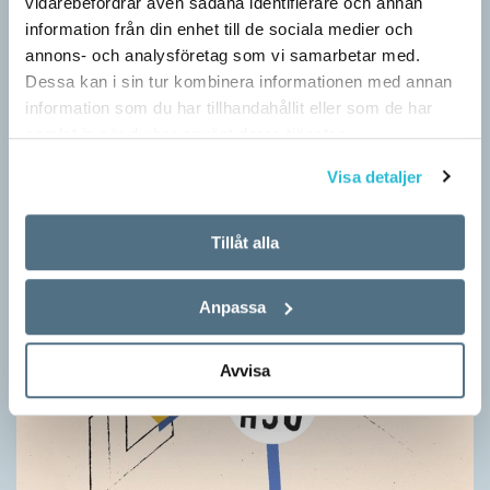
vidarebefordrar även sådana identifierare och annan
stor del i att detta namnbyte sker är artonåriga Leo Lust…
information från din enhet till de sociala medier och
annons- och analysföretag som vi samarbetar med.
Dessa kan i sin tur kombinera informationen med annan
information som du har tillhandahållit eller som de har
samlat in när du har använt deras tjänster.
Visa detaljer
Tillåt alla
Anpassa
Avvisa