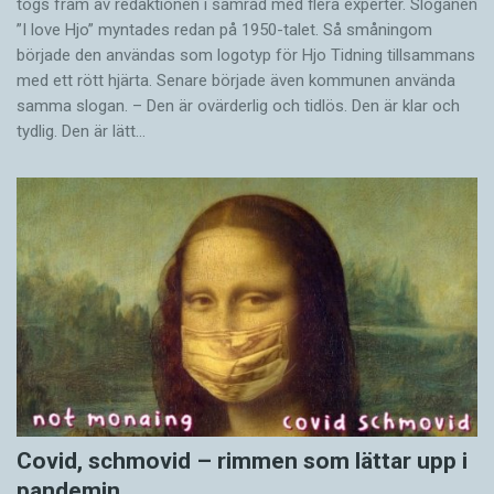
togs fram av redaktionen i samråd med flera experter. Sloganen
”I love Hjo” myntades redan på 1950-talet. Så småningom
började den användas som logotyp för Hjo Tidning tillsammans
med ett rött hjärta. Senare började även kommunen använda
samma slogan. – Den är ovärderlig och tidlös. Den är klar och
tydlig. Den är lätt…
Covid, schmovid – rimmen som lättar upp i
pandemin