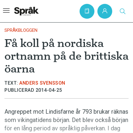
SPRÅKBLOGGEN
Få koll på nordiska
Hem
ortnamn på de brittiska
Artiklar
öarna
Krönikor
Språkfrågor
TEXT:
ANDERS SVENSSON
PUBLICERAD 2014-04-25
Skrivtips
Bokrecensioner
Angreppet mot Lindisfarne år 793 brukar räknas
Kviss
som vikingatidens början. Det blev också början
Podden
för en lång period av språklig påverkan. I dag