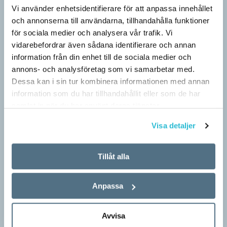
Vi använder enhetsidentifierare för att anpassa innehållet
och annonserna till användarna, tillhandahålla funktioner
för sociala medier och analysera vår trafik. Vi
vidarebefordrar även sådana identifierare och annan
information från din enhet till de sociala medier och
annons- och analysföretag som vi samarbetar med.
Dessa kan i sin tur kombinera informationen med annan
information som du har tillhandahållit eller som de har
samlat in när du har använt deras tjänster.
Visa detaljer
Pressmeddelande: Hjovisst älskar vi
ordvitsar!
Tillåt alla
SPRÅKBLOGGEN
– Vinnarna visar att lyckade ordvitsar alltid går hem. En bra
kommunslogan kombinerar ett träffsäkert budskap om
Anpassa
kommunen med en humoristisk knorr, säger Anders Svensson,
…
Avvisa