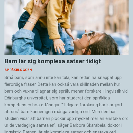
Barn lär sig komplexa satser tidigt
SPRÅKBLOGGEN
Små barn, som ännu inte kan tala, kan redan ha snappat upp
flerordiga fraser. Detta kan också vara skillnaden mellan hur
barn och vuxna tillägnar sig språk, menar forskare i lingvistik vid
Edinburghs universitet, som har studerat den språkliga
kompetensen hos ettåringar. ”Tidigare forskning har klargjort
att små barn känner igen många vanliga ord. Men den här
studien visar att barnen plockar upp mycket mer än enstaka ord
ur de vardagliga samtalen”, säger Barbora Skarabela, doktor i
lingvistik. Barnen lär sig komplexa satser och enstaka ord