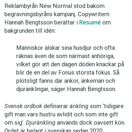
Reklambyrån New Normal stod bakom
begravningsbyråns kampanj. Copywritern
Hannah Bengtsson berättar i
Resumé
om
bakgrunden till idén:
Människor älskar sina husdjur och ofta
räknas även de som närmast anhöriga,
vilket gör att den dagen döden knackar på
blir de en del av Fonus största fokus. Så
plötsligt fanns där änkor, änkemän och
djuränklingar, säger Hannah Bengtsson.
Svensk ordbok
definierar
änkling
som ’tidigare
gift man vars hustru av­lidit och som inte gift
om sig’.
Djuränkling
används dock oavsett kön.
Ordet är belagt i svenskan sedan 2020.