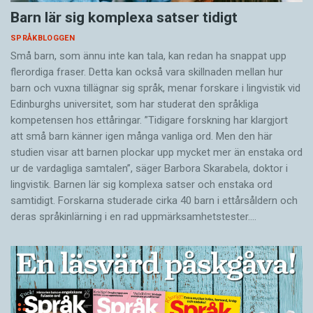
Barn lär sig komplexa satser tidigt
SPRÅKBLOGGEN
Små barn, som ännu inte kan tala, kan redan ha snappat upp
flerordiga fraser. Detta kan också vara skillnaden mellan hur
barn och vuxna tillägnar sig språk, menar forskare i lingvistik vid
Edinburghs universitet, som har studerat den språkliga
kompetensen hos ettåringar. ”Tidigare forskning har klargjort
att små barn känner igen många vanliga ord. Men den här
studien visar att barnen plockar upp mycket mer än enstaka ord
ur de vardagliga samtalen”, säger Barbora Skarabela, doktor i
lingvistik. Barnen lär sig komplexa satser och enstaka ord
samtidigt. Forskarna studerade cirka 40 barn i ettårsåldern och
deras språkinlärning i en rad uppmärksamhetstester.…