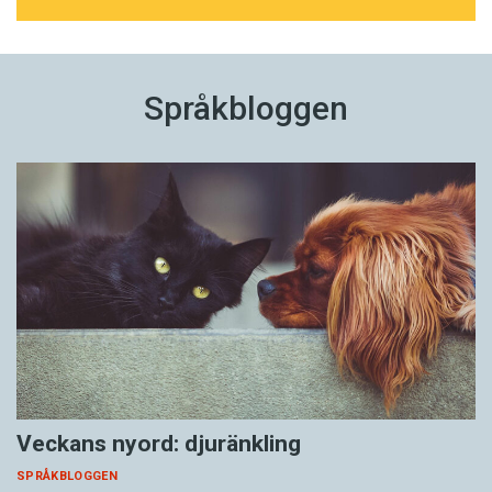
Språkbloggen
Veckans nyord: djuränkling
SPRÅKBLOGGEN