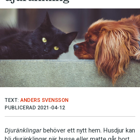
TEXT:
ANDERS SVENSSON
PUBLICERAD 2021-04-12
Djuränklingar
behöver ett nytt hem. Husdjur kan
bli djuränklingar när husse eller matte går bort.