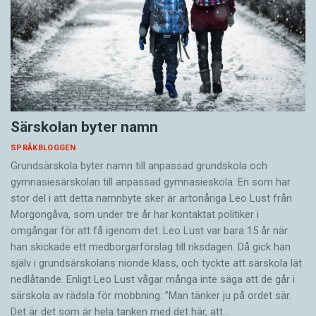
Särskolan byter namn
SPRÅKBLOGGEN
Grundsärskola byter namn till anpassad grundskola och
gymnasiesärskolan till anpassad gymnasieskola. En som har
stor del i att detta namnbyte sker är artonåriga Leo Lust från
Morgongåva, som under tre år har kontaktat politiker i
omgångar för att få igenom det. Leo Lust var bara 15 år när
han skickade ett medborgarförslag till riksdagen. Då gick han
själv i grundsärskolans nionde klass, och tyckte att särskola lät
nedlåtande. Enligt Leo Lust vågar många inte säga att de går i
särskola av rädsla för mobbning: ”Man tänker ju på ordet sär.
Det är det som är hela tanken med det här, att…