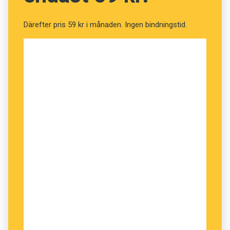
inspiration för andra kommunala verksamheter:
Därefter pris 59 kr i månaden. Ingen bindningstid.
De håller bland annat en obligatorisk
grundutbildning i klarspråk för alla
medarbetare och målgruppsanpassade
utbildningar för dem som skriver
tjänsteutlåtanden och rapporter. De har
utvecklat en särskild metod för coachning
av skribenter som kommunicerar mycket
med medborgare via e-post. Dessutom är
klarspråksgranskning en integrerad del av
nämndprocessen, för att
beslutsunderlagen till politikerna ska bli
tydliga och begripliga.
Minoritetsspråkspriset tilldelas någon som har