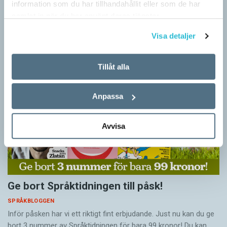
information som du har tillhandahållit eller som de har
Små barn, som ännu inte kan tala, kan redan ha snappat upp
samlat in när du har använt deras tjänster.
flerordiga fraser. Detta kan också vara skillnaden mellan hur
barn och vuxna tillägnar…
Visa detaljer
Tillåt alla
Anpassa
Avvisa
Ge bort Språktidningen till påsk!
SPRÅKBLOGGEN
Inför påsken har vi ett riktigt fint erbjudande. Just nu kan du ge
bort 3 nummer av Språktidningen för bara 99 kronor! Du kan