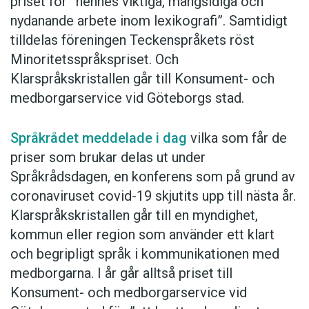
priset för ”hennes viktiga, mångsidiga och
samt kollegorna Kristian Blensenius och Erik
nydanande arbete inom lexikografi”. Samtidigt
Bäckerud om hur ordböcker kan göra
tilldelas föreningen Teckenspråkets röst
användarna till ordforskare.
Minoritetsspråkspriset. Och
Klarspråkskristallen går till Konsument- och
Anders
medborgarservice vid Göteborgs stad.
Foto: Privat
Språkrådet meddelade i dag
vilka som får de
priser som brukar delas ut under
Prenumerera! Pröva 2 nummer av
Språkrådsdagen, en konferens som på grund av
Språktidningen för 99 kronor.
coronaviruset covid-19 skjutits upp till nästa år.
Klarspråkskristallen går till en myndighet,
kommun eller region som använder ett klart
och begripligt språk i kommunikationen med
medborgarna. I år går alltså priset till
Konsument- och medborgarservice vid