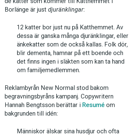
de katter som kommer till Katthemmet i
Borlänge är just
djuränklingar
:
12 katter bor just nu på Katthemmet. Av
dessa är ganska många djuränklingar, eller
änkekatter som de också kallas. Folk dör,
blir dementa, hamnar på ett boende och
det finns ingen i släkten som kan ta hand
om familjemedlemmen.
Reklambyrån New Normal stod bakom
begravningsbyråns kampanj. Copywritern
Hannah Bengtsson berättar i
Resumé
om
bakgrunden till idén:
Människor älskar sina husdjur och ofta