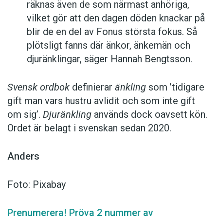
räknas även de som närmast anhöriga,
vilket gör att den dagen döden knackar på
blir de en del av Fonus största fokus. Så
plötsligt fanns där änkor, änkemän och
djuränklingar, säger Hannah Bengtsson.
Svensk ordbok
definierar
änkling
som ’tidigare
gift man vars hustru av­lidit och som inte gift
om sig’.
Djuränkling
används dock oavsett kön.
Ordet är belagt i svenskan sedan 2020.
Anders
Foto: Pixabay
Prenumerera! Pröva 2 nummer av