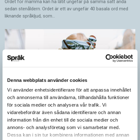
Ordet för mamma kan ha låtit ungefär på samma sätt ända
sedan stenåldern. Ordet är ett av ungefär 40 basala ord med
liknande språkljud, som…
Denna webbplats använder cookies
Vi använder enhetsidentifierare för att anpassa innehållet
och annonserna till användarna, tillhandahålla funktioner
för sociala medier och analysera vår trafik. Vi
vidarebefordrar även sådana identifierare och annan
information från din enhet till de sociala medier och
annons- och analysföretag som vi samarbetar med.
Barn lär sig komplexa satser tidigt
Dessa kan i sin tur kombinera informationen med annan
SPRÅKBLOGGEN