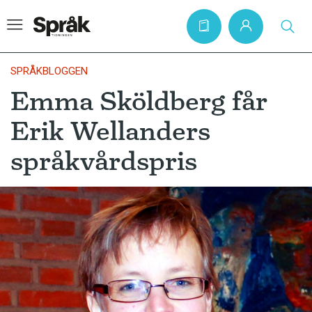
SPRÅKBLOGGEN
Emma Sköldberg får
Hem
Erik Wellanders
Artiklar
språkvårdspris
Krönikor
Språkfrågor
Skrivtips
Bokrecensioner
Kviss
Podden