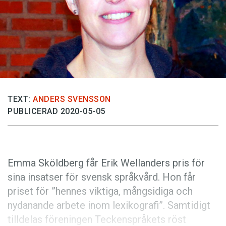
Anmäl till språkpolisen
Föreslå nyord
Annonsera
Prenumerera
Läs Språktidningen digitalt
Press
TEXT:
ANDERS SVENSSON
PUBLICERAD 2020-05-05
Emma Sköldberg får Erik Wellanders pris för
sina insatser för svensk språkvård. Hon får
priset för ”hennes viktiga, mångsidiga och
nydanande arbete inom lexikografi”. Samtidigt
tilldelas föreningen Teckenspråkets röst