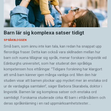
Barn lär sig komplexa satser tidigt
SPRÅKBLOGGEN
Små barn, som ännu inte kan tala, kan redan ha snappat upp
flerordiga fraser. Detta kan också vara skillnaden mellan hur
barn och vuxna tillägnar sig språk, menar forskare i lingvistik vid
Edinburghs universitet, som har studerat den språkliga
kompetensen hos ettåringar. ”Tidigare forskning har klargjort
att små barn känner igen många vanliga ord. Men den här
studien visar att barnen plockar upp mycket mer än enstaka ord
ur de vardagliga samtalen”, säger Barbora Skarabela, doktor i
lingvistik. Barnen lär sig komplexa satser och enstaka ord
samtidigt. Forskarna studerade cirka 40 barn i ettårsåldern och
deras språkinlärning i en rad uppmärksamhetstester.…