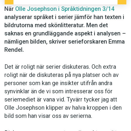
serier, att det krävs en form av koncentration,
När
Olle Josephson i Språktidningen 3/14
att berätta i serier kräver att en till viss grad
analyserar språket i serier jämför han texten i
måste kondensera berättelsen. Men jag vet inte
bildrutorna med skönlitteratur. Men det
riktigt om det är det här Olle Josephson
saknas en grundläggande aspekt i analysen –
menar? Vad betyder det att det "måste hända
nämligen bilden, skriver serieforskaren Emma
något" i varje ruta? Det måste det ju visserligen,
Rendel.
i betydelsen att det inte kan vara en helt
innehållslös ruta, men visst ser en väl ofta rutor
Det är roligt när serier diskuteras. Och extra
som inte gör så mycket för berättelsen, som
roligt när de diskuteras på nya platser och av
upprepar, fyller ut, kanske till och med bara
personer som kan ge insikter utifrån andra
dekorerar? Samtidigt så är all text i en roman
synvinklar än de vi som intresserar oss för
också betydelsebärande på något sätt,
seriemediet är vana vid. Tyvärr tycker jag att
den innehåller oftast inte slumpmässigt valda
Olle Josephson klipper av halva kroppen i den
ord.
bild som han visar oss av serierna.
När Olle Josephson beskriver hur "replikskiftet