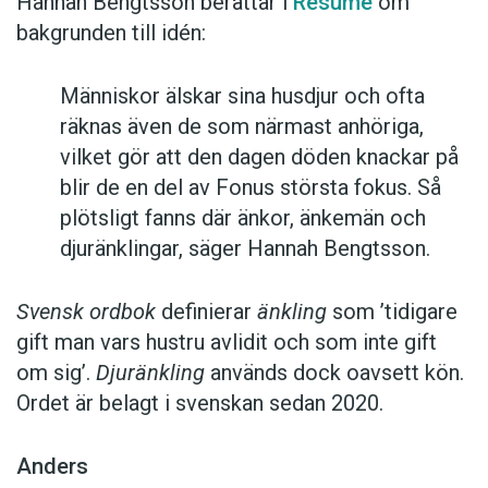
Hannah Bengtsson berättar i
Resumé
om
bakgrunden till idén:
Människor älskar sina husdjur och ofta
räknas även de som närmast anhöriga,
vilket gör att den dagen döden knackar på
blir de en del av Fonus största fokus. Så
plötsligt fanns där änkor, änkemän och
djuränklingar, säger Hannah Bengtsson.
Svensk ordbok
definierar
änkling
som ’tidigare
gift man vars hustru av­lidit och som inte gift
om sig’.
Djuränkling
används dock oavsett kön.
Ordet är belagt i svenskan sedan 2020.
Anders