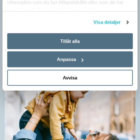
information som du har tillhandahållit eller som de har
samlat in när du har använt deras tjänster.
Barnen ligger bakom basala ord
Visa detaljer
SPRÅKBLOGGEN
Ordet för mamma kan ha låtit ungefär på samma sätt ända
Tillåt alla
sedan stenåldern. Ordet är ett av ungefär 40 basala ord med
liknande språkljud, som…
Anpassa
Avvisa