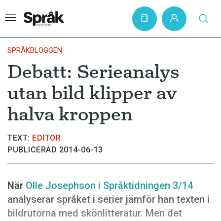
SPRÅKBLOGGEN
Debatt: Serieanalys
Hem
utan bild klipper av
Artiklar
halva kroppen
Krönikor
Språkfrågor
TEXT:
EDITOR
PUBLICERAD 2014-06-13
Skrivtips
Bokrecensioner
När
Olle Josephson i Språktidningen 3/14
Kviss
analyserar språket i serier jämför han texten i
Podden
bildrutorna med skönlitteratur. Men det