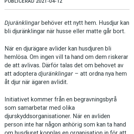
PUBLICERAD 2021-04-12
Djuränklingar
behöver ett nytt hem. Husdjur kan
bli djuränklingar när husse eller matte går bort.
När en djurägare avlider kan husdjuren bli
hemlösa. Om ingen vill ta hand om dem riskerar
de att avlivas. Därför talas det om behovet av
att adoptera
djuränklingar
– att ordna nya hem
åt djur när ägaren avlidit.
Initiativet kommer från en begravningsbyrå
som samarbetar med olika
djurskyddsorganisationer. När en avliden
person inte har någon anhörig som kan ta hand
om husdjuret kopplas en organisation in för att