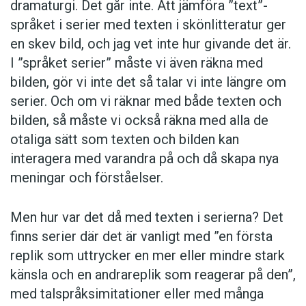
dramaturgi. Det går inte. Att jämföra ”text”-
serieruta, taget ur sitt sammanhang, är för mig
språket i serier med texten i skönlitteratur ger
ganska ointressant.
en skev bild, och jag vet inte hur givande det är.
I ”språket serier” måste vi även räkna med
Jag tycker att det är jättekul med en diskussion
bilden, gör vi inte det så talar vi inte längre om
om hur seriens form och speciella
serier. Och om vi räknar med både texten och
förutsättningar påverkar texten i den. Men jag
bilden, så måste vi också räkna med alla de
tror att det är svårt att göra det om en
otaliga sätt som texten och bilden kan
ignorerar just formen och de speciella
interagera med varandra på och då skapa nya
förutsättningarna. Serier är ett integrerat bild-
meningar och förståelser.
och textberättande, försöker en skilja bilden
och texten åt så kan viktigt innehåll försvinna.
Men hur var det då med texten i serierna? Det
finns serier där det är vanligt med ”en första
Emma Rendel
replik som uttrycker en mer eller mindre stark
känsla och en andrareplik som reagerar på den”,
forskare i serieberättande på Konstfack
med talspråksimitationer eller med många