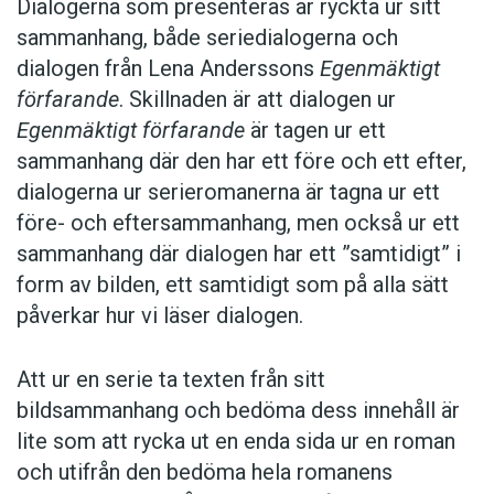
Dialogerna som presenteras är ryckta ur sitt
i en enda bildruta blir avgränsat och
sammanhang, både seriedialogerna och
därför bildar en minidialog" så reagerar jag. För
dialogen från Lena Anderssons
Egenmäktigt
det är inte så här jag läser serier. Jag läser inte
förfarande
. Skillnaden är att dialogen ur
en ruta för sig och sedan nästa ruta för sig.
Egenmäktigt förfarande
är tagen ur ett
Rutorna är inte tavlor som hänger på en vägg i
sammanhang där den har ett före och ett efter,
ett museum och som ska beundras en efter en.
dialogerna ur serieromanerna är tagna ur ett
De existerar i ett sammanhang. Det
före- och eftersammanhang, men också ur ett
sammanhang vi tänker på först är
sammanhang där dialogen har ett ”samtidigt” i
berättelsen. Men både det visuella
form av bilden, ett samtidigt som på alla sätt
sammanhanget, sidans storlek,
påverkar hur vi läser dialogen.
uppslagets komposition och hur olika visuella
komponenter talar med varandra på sidan, och
Att ur en serie ta texten från sitt
formatets, bokens, sammanhang, hur vi vänder
bildsammanhang och bedöma dess innehåll är
blad och hur det påverkar vår upplevelse av
lite som att rycka ut en enda sida ur en roman
berättelsen och av det visuella, är oerhört
och utifrån den bedöma hela romanens
viktigt för serien som helhet. En ensam