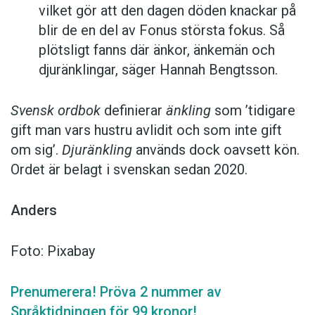
vilket gör att den dagen döden knackar på
blir de en del av Fonus största fokus. Så
plötsligt fanns där änkor, änkemän och
djuränklingar, säger Hannah Bengtsson.
Svensk ordbok
definierar
änkling
som ’tidigare
gift man vars hustru av­lidit och som inte gift
om sig’.
Djuränkling
används dock oavsett kön.
Ordet är belagt i svenskan sedan 2020.
Anders
Foto: Pixabay
Prenumerera! Pröva 2 nummer av
Språktidningen för 99 kronor!