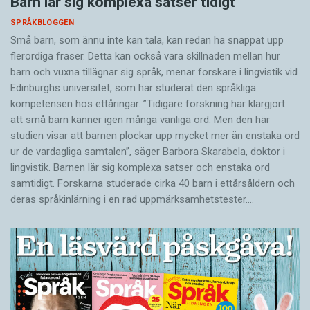
Barn lär sig komplexa satser tidigt
SPRÅKBLOGGEN
Små barn, som ännu inte kan tala, kan redan ha snappat upp
flerordiga fraser. Detta kan också vara skillnaden mellan hur
barn och vuxna tillägnar sig språk, menar forskare i lingvistik vid
Edinburghs universitet, som har studerat den språkliga
kompetensen hos ettåringar. ”Tidigare forskning har klargjort
att små barn känner igen många vanliga ord. Men den här
studien visar att barnen plockar upp mycket mer än enstaka ord
ur de vardagliga samtalen”, säger Barbora Skarabela, doktor i
lingvistik. Barnen lär sig komplexa satser och enstaka ord
samtidigt. Forskarna studerade cirka 40 barn i ettårsåldern och
deras språkinlärning i en rad uppmärksamhetstester.…