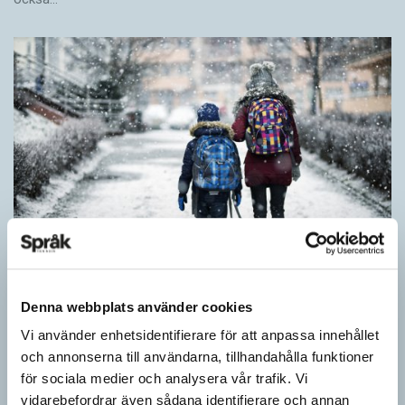
Särskolan byter namn
Denna webbplats använder cookies
Vi använder enhetsidentifierare för att anpassa innehållet
SPRÅKBLOGGEN
och annonserna till användarna, tillhandahålla funktioner
Grundsärskola byter namn till anpassad grundskola och
för sociala medier och analysera vår trafik. Vi
gymnasiesärskolan till anpassad gymnasieskola. En som har
stor del i att detta namnbyte sker är artonåriga Leo Lust…
vidarebefordrar även sådana identifierare och annan