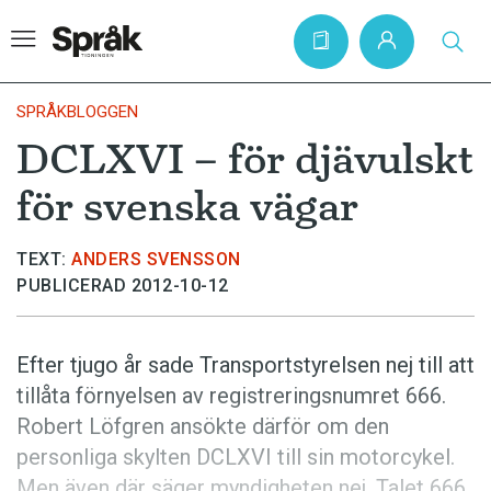
SPRÅKBLOGGEN
DCLXVI – för djävulskt
Hem
för svenska vägar
Artiklar
Krönikor
TEXT:
ANDERS SVENSSON
PUBLICERAD 2012-10-12
Språkfrågor
Skrivtips
Efter tjugo år sade Transportstyrelsen nej till att
Bokrecensioner
tillåta förnyelsen av registreringsnumret 666.
Kviss
Robert Löfgren ansökte därför om den
personliga skylten DCLXVI till sin motorcykel.
Podden
Men även där säger myndigheten nej. Talet 666