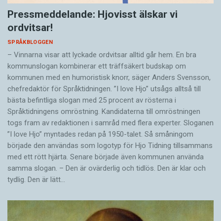
Pressmeddelande: Hjovisst älskar vi
ordvitsar!
SPRÅKBLOGGEN
– Vinnarna visar att lyckade ordvitsar alltid går hem. En bra
kommunslogan kombinerar ett träffsäkert budskap om
kommunen med en humoristisk knorr, säger Anders Svensson,
chefredaktör för Språktidningen. ”I love Hjo” utsågs alltså till
bästa befintliga slogan med 25 procent av rösterna i
Språktidningens omröstning. Kandidaterna till omröstningen
togs fram av redaktionen i samråd med flera experter. Sloganen
”I love Hjo” myntades redan på 1950-talet. Så småningom
började den användas som logotyp för Hjo Tidning tillsammans
med ett rött hjärta. Senare började även kommunen använda
samma slogan. – Den är ovärderlig och tidlös. Den är klar och
tydlig. Den är lätt…