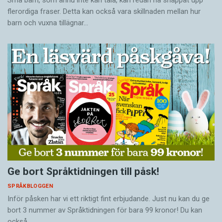
Små barn, som ännu inte kan tala, kan redan ha snappat upp
flerordiga fraser. Detta kan också vara skillnaden mellan hur
barn och vuxna tillägnar…
Ge bort Språktidningen till påsk!
SPRÅKBLOGGEN
Inför påsken har vi ett riktigt fint erbjudande. Just nu kan du ge
bort 3 nummer av Språktidningen för bara 99 kronor! Du kan
också…