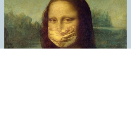
Covid, schmovid – rimmen som lättar upp i
pandemin
SPRÅKBLOGGEN
Corona, schmorona – covid, schmovid – pandemic,
schmandemic. Det kan se barnsligt ut, men den här sortens
lekfulla rim fyller en funktion, även bland vuxna. Det handlar om
reduplikationer, det vill säga när ett ord upprepas. I detta fall
inleder ett ”schm” eller ”shm” det upprepade ordet. ”Schm”-
rimmen kommer ursprungligen från jiddish, men har kommit att
användas mer allmänt i engelskan, särskilt i USA, bland annat