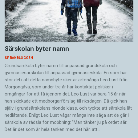
Särskolan byter namn
SPRÅKBLOGGEN
Grundsärskola byter namn till anpassad grundskola och
gymnasiesärskolan till anpassad gymnasieskola. En som har
stor del i att detta namnbyte sker är artonåriga Leo Lust från
Morgongåva, som under tre år har kontaktat politiker i
omgångar för att få igenom det. Leo Lust var bara 15 år när
han skickade ett medborgarförslag till riksdagen. Då gick han
själv i grundsärskolans nionde klass, och tyckte att särskola lät
nedlåtande. Enligt Leo Lust vågar många inte säga att de går i
särskola av rädsla för mobbning: ”Man tänker ju på ordet sär.
Det är det som är hela tanken med det här, att…