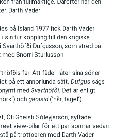
en från fullmäktige. Därefter har den
er Darth Vader.
des på Island 1977 fick Darth Vader
 sin tur koppling till den krigiska
å Svarthöfði Dufgusson, som stred på
t med Snorri Sturlusson.
rthöfðis far. Att fäder låter sina söner
det på ett annorlunda sätt.
Dufgus
sägs
ynonymt med
Svarthöfði
. Det är enligt
 mörk’) och
gaoisid
(’hår, tagel’).
 Óli Gneisti Sóleyjarson, syftade
reet view-bilar för ett par somrar sedan
tt stå på trottoaren med Darth Vader-