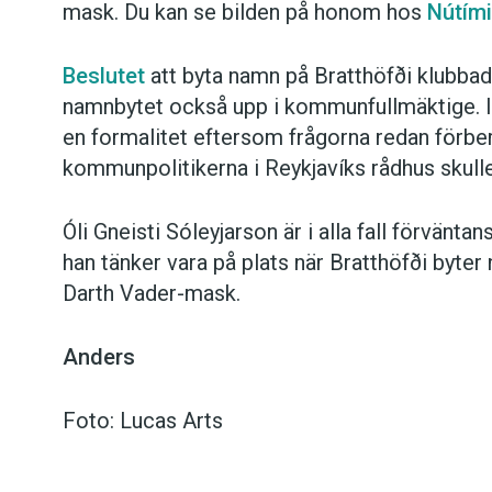
mask. Du kan se bilden på honom hos
Nútím
Beslutet
att byta namn på Bratthöfði klubbad
namnbytet också upp i kommunfullmäktige. I 
en formalitet eftersom frågorna redan förbe
kommunpolitikerna i Reykjavíks rådhus skulle 
Óli Gneisti Sóleyjarson är i alla fall förväntans
han tänker vara på plats när Bratthöfði byter 
Darth Vader-mask.
Anders
Foto: Lucas Arts