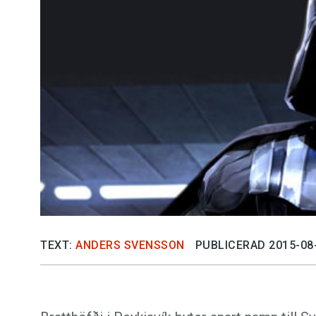
Kviss
Podden
Anmäl till 
Föreslå nyo
Annonsera
Prenumerer
TEXT:
ANDERS SVENSSON
PUBLICERAD 2015-08
Läs Språkti
Press