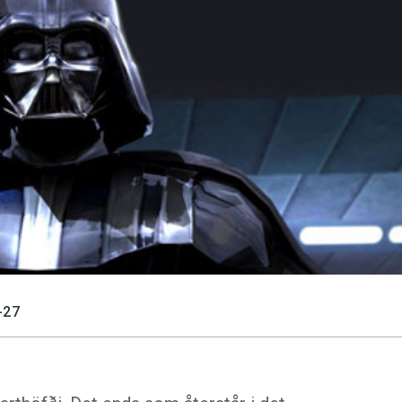
språkpolisen
rd
a
-27
dningen digitalt