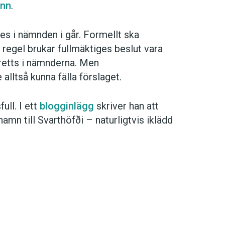
inn
.
es i nämnden i går. Formellt ska
regel brukar fullmäktiges beslut vara
retts i nämnderna. Men
alltså kunna fälla förslaget.
full. I ett
blogginlägg
skriver han att
namn till Svarthöfði – naturligtvis iklädd