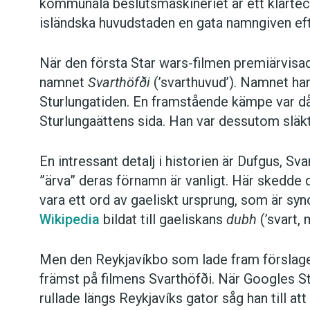
kommunala beslutsmaskineriet är ett klarteck
isländska huvudstaden en gata namngiven eft
När den första Star wars-filmen premiärvisa
namnet
Svarthöfði
(’svarthuvud’). Namnet har i
Sturlungatiden. En framstående kämpe var d
Sturlungaättens sida. Han var dessutom släk
En intressant detalj i historien är Dufgus, Sva
”ärva” deras förnamn är vanligt. Här skedde 
vara ett ord av gaeliskt ursprung, som är s
Wikipedia
bildat till gaeliskans
dubh
(’svart,
Men den Reykjavíkbo som lade fram förslaget,
främst på filmens Svarthöfði. När Googles St
rullade längs Reykjavíks gator såg han till a