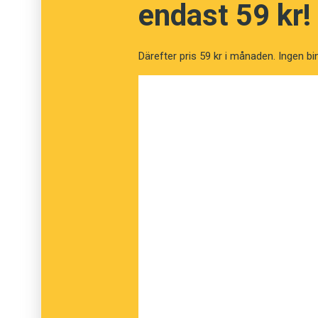
rullade längs Reykjavíks gator såg han till a
endast 59 kr!
mask. Du kan se bilden på honom hos
Nútím
Därefter pris 59 kr i månaden. Ingen bi
Beslutet
att byta namn på Bratthöfði klubbad
namnbytet också upp i kommunfullmäktige. I 
en formalitet eftersom frågorna redan förbe
kommunpolitikerna i Reykjavíks rådhus skulle 
Óli Gneisti Sóleyjarson är i alla fall förväntans
han tänker vara på plats när Bratthöfði byter 
Darth Vader-mask.
Anders
Foto: Lucas Arts