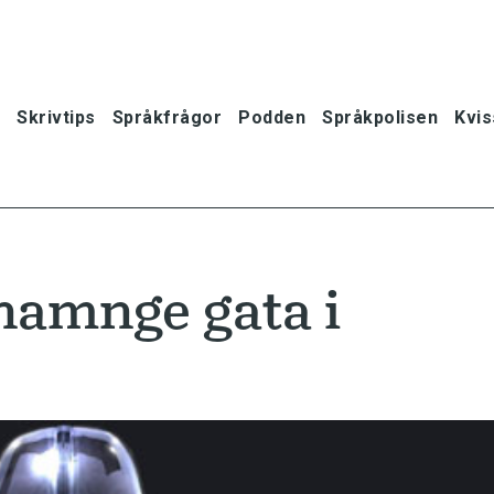
Skrivtips
Språkfrågor
Podden
Språkpolisen
Kvis
namnge gata i
oner