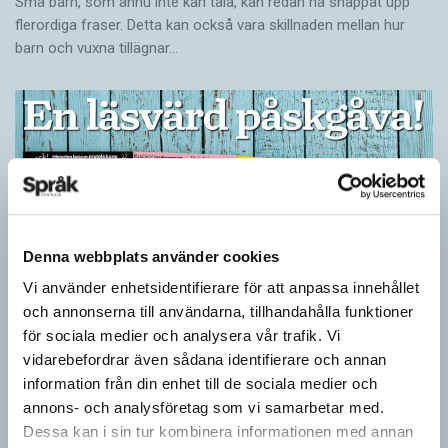
Små barn, som ännu inte kan tala, kan redan ha snappat upp
flerordiga fraser. Detta kan också vara skillnaden mellan hur
barn och vuxna tillägnar…
Denna webbplats använder cookies
Vi använder enhetsidentifierare för att anpassa innehållet
och annonserna till användarna, tillhandahålla funktioner
för sociala medier och analysera vår trafik. Vi
Ge bort Språktidningen till påsk!
vidarebefordrar även sådana identifierare och annan
SPRÅKBLOGGEN
information från din enhet till de sociala medier och
Inför påsken har vi ett riktigt fint erbjudande. Just nu kan du ge
annons- och analysföretag som vi samarbetar med.
bort 3 nummer av Språktidningen för bara 99 kronor! Du kan
Dessa kan i sin tur kombinera informationen med annan