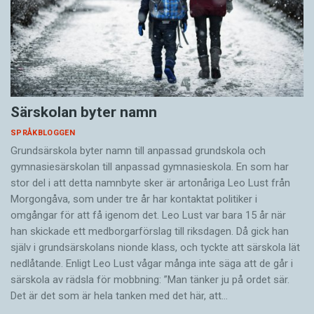
Särskolan byter namn
SPRÅKBLOGGEN
Grundsärskola byter namn till anpassad grundskola och
gymnasiesärskolan till anpassad gymnasieskola. En som har
stor del i att detta namnbyte sker är artonåriga Leo Lust från
Morgongåva, som under tre år har kontaktat politiker i
omgångar för att få igenom det. Leo Lust var bara 15 år när
han skickade ett medborgarförslag till riksdagen. Då gick han
själv i grundsärskolans nionde klass, och tyckte att särskola lät
nedlåtande. Enligt Leo Lust vågar många inte säga att de går i
särskola av rädsla för mobbning: ”Man tänker ju på ordet sär.
Det är det som är hela tanken med det här, att…