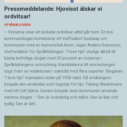
Pressmeddelande: Hjovisst älskar vi
ordvitsar!
SPRÅKBLOGGEN
– Vinnarna visar att lyckade ordvitsar alltid går hem. En bra
kommunslogan kombinerar ett träffsäkert budskap om
kommunen med en humoristisk knorr, säger Anders Svensson,
chefredaktör för Språktidningen. ”I love Hjo” utsågs alltså till
bästa befintliga slogan med 25 procent av rösterna i
Språktidningens omröstning. Kandidaterna till omröstningen
togs fram av redaktionen i samråd med flera experter. Sloganen
”I love Hjo” myntades redan på 1950-talet. Så småningom
började den användas som logotyp för Hjo Tidning tillsammans
med ett rött hjärta. Senare började även kommunen använda
samma slogan. – Den är ovärderlig och tidlös. Den är klar och
tydlig. Den är lätt…