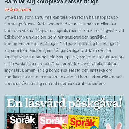
Barn lär sig komplexa satser tidigt
SPRÅKBLOGGEN
Små barn, som ännu inte kan tala, kan redan ha snappat upp
flerordiga fraser. Detta kan också vara skillnaden mellan hur
barn och vuxna tillägnar sig språk, menar forskare i lingvistik vid
Edinburghs universitet, som har studerat den språkliga
kompetensen hos ettåringar. ”Tidigare forskning har klargjort
att små barn känner igen många vanliga ord. Men den här
studien visar att barnen plockar upp mycket mer än enstaka ord
ur de vardagliga samtalen”, säger Barbora Skarabela, doktor i
lingvistik. Barnen lär sig komplexa satser och enstaka ord
samtidigt. Forskarna studerade cirka 40 barn i ettårsåldern och
deras språkinlärning i en rad uppmärksamhetstester.…