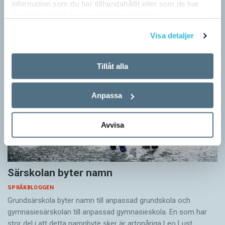
också…
information som du har tillhandahållit eller som de har
samlat in när du har använt deras tjänster.
Visa detaljer
Tillåt alla
Anpassa
Avvisa
Särskolan byter namn
SPRÅKBLOGGEN
Grundsärskola byter namn till anpassad grundskola och
gymnasiesärskolan till anpassad gymnasieskola. En som har
stor del i att detta namnbyte sker är artonåriga Leo Lust…