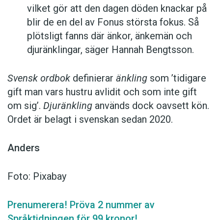
vilket gör att den dagen döden knackar på
blir de en del av Fonus största fokus. Så
plötsligt fanns där änkor, änkemän och
djuränklingar, säger Hannah Bengtsson.
Svensk ordbok
definierar
änkling
som ’tidigare
gift man vars hustru av­lidit och som inte gift
om sig’.
Djuränkling
används dock oavsett kön.
Ordet är belagt i svenskan sedan 2020.
Anders
Foto: Pixabay
Prenumerera! Pröva 2 nummer av
Språktidningen för 99 kronor!