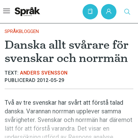
SPRÅKBLOGGEN
Danska allt svårare för
Hem
svenskar och norrmän
Artiklar
Krönikor
TEXT:
ANDERS SVENSSON
PUBLICERAD 2012-05-29
Språkfrågor
Skrivtips
Två av tre svenskar har svårt att förstå talad
Bokrecensioner
danska. Varannan norrman upplever samma
Kviss
svårigheter. Svenskar och norrmän har däremot
lätt för att förstå varandra. Det visar en
Podden
undersökning utförd av Respons analyse.