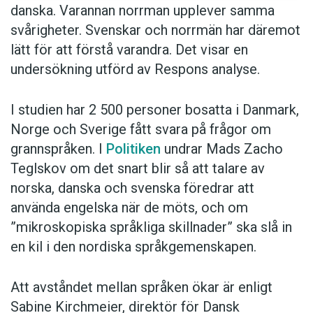
trenden. Hon föreslår undervisning i
danska. Varannan norrman upplever samma
grannspråken med start redan i första eller
svårigheter. Svenskar och norrmän har däremot
andra klass. Det tror hon inte bara skulle bidra
lätt för att förstå varandra. Det visar en
till bättre nordisk språkförståelse, utan också
undersökning utförd av Respons analyse.
göra det lättare för eleverna att lära sig andra
främmande språk.
I studien har 2 500 personer bosatta i Danmark,
Norge och Sverige fått svara på frågor om
Anders
grannspråken. I
Politiken
undrar Mads Zacho
Teglskov om det snart blir så att talare av
norska, danska och svenska föredrar att
använda engelska när de möts, och om
”mikroskopiska språkliga skillnader” ska slå in
en kil i den nordiska språkgemenskapen.
Att avståndet mellan språken ökar är enligt
Sabine Kirchmeier, direktör för Dansk