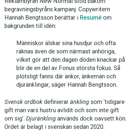
Reklambyrån New Normal stod bakom
begravningsbyråns kampanj. Copywritern
Hannah Bengtsson berättar i
Resumé
om
bakgrunden till idén:
Människor älskar sina husdjur och ofta
räknas även de som närmast anhöriga,
vilket gör att den dagen döden knackar på
blir de en del av Fonus största fokus. Så
plötsligt fanns där änkor, änkemän och
djuränklingar, säger Hannah Bengtsson.
Svensk ordbok
definierar
änkling
som ’tidigare
gift man vars hustru av­lidit och som inte gift
om sig’.
Djuränkling
används dock oavsett kön.
Ordet är belagt i svenskan sedan 2020.