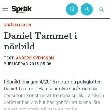
SPRÅKBLOGGEN
Daniel Tammet i
Hem
närbild
Artiklar
Krönikor
TEXT:
ANDERS SVENSSON
PUBLICERAD 2015-05-08
Språkfrågor
Skrivtips
I Språktidningen 4/2015 möter du polyglotten
Bokrecensioner
Daniel Tammet. Han talar elva språk och har
Kviss
dessutom konstruerat tre egna språk. I artikeln
berättar han om hur han gör för att kunna lära
Podden
sig ett nytt språk på bara en vecka.