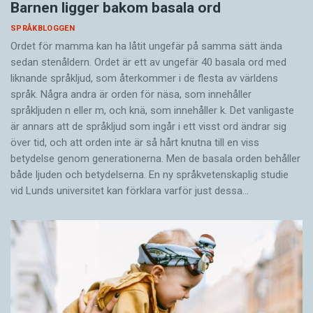
Barnen ligger bakom basala ord
SPRÅKBLOGGEN
Ordet för mamma kan ha låtit ungefär på samma sätt ända
sedan stenåldern. Ordet är ett av ungefär 40 basala ord med
liknande språkljud, som återkommer i de flesta av världens
språk. Några andra är orden för näsa, som innehåller
språkljuden n eller m, och knä, som innehåller k. Det vanligaste
är annars att de språkljud som ingår i ett visst ord ändrar sig
över tid, och att orden inte är så hårt knutna till en viss
betydelse genom generationerna. Men de basala orden behåller
både ljuden och betydelserna. En ny språkvetenskaplig studie
vid Lunds universitet kan förklara varför just dessa…