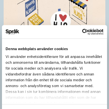
Denna webbplats använder cookies
Vi använder enhetsidentifierare för att anpassa innehållet
Pressmeddelande: Hjovisst älskar vi
och annonserna till användarna, tillhandahålla funktioner
ordvitsar!
för sociala medier och analysera vår trafik. Vi
SPRÅKBLOGGEN
vidarebefordrar även sådana identifierare och annan
– Vinnarna visar att lyckade ordvitsar alltid går hem. En bra
information från din enhet till de sociala medier och
kommunslogan kombinerar ett träffsäkert budskap om
annons- och analysföretag som vi samarbetar med.
kommunen med en humoristisk knorr, säger Anders Svensson,
Dessa kan i sin tur kombinera informationen med annan
…
information som du har tillhandahållit eller som de har
samlat in när du har använt deras tjänster.