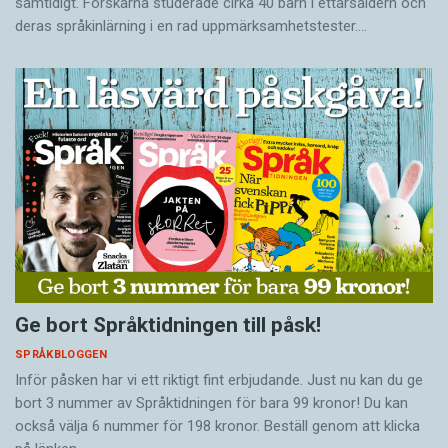
samtidigt. Forskarna studerade cirka 40 barn i ettårsåldern och
deras språkinlärning i en rad uppmärksamhetstester.…
Ge bort Språktidningen till påsk!
SPRÅKBLOGGEN
Inför påsken har vi ett riktigt fint erbjudande. Just nu kan du ge
bort 3 nummer av Språktidningen för bara 99 kronor! Du kan
också välja 6 nummer för 198 kronor. Beställ genom att klicka