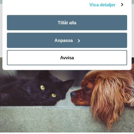
Visa detaljer
SPRÅKBLOGGEN
Tillåt alla
Veckans nyord:
Anpassa
djuränkling
Avvisa