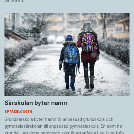
på länken.
Särskolan byter namn
SPRÅKBLOGGEN
Grundsärskola byter namn till anpassad grundskola och
gymnasiesärskolan till anpassad gymnasieskola. En som har
stor del i att detta namnbyte sker är artonåriga Leo Lust från