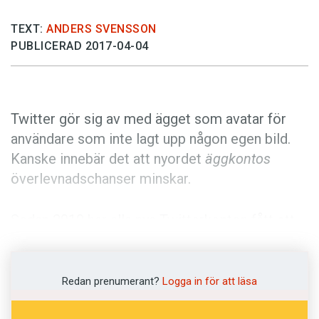
Anmäl till språkpolisen
TEXT:
ANDERS SVENSSON
Föreslå nyord
PUBLICERAD 2017-04-04
Annonsera
Prenumerera
Läs Språktidningen digitalt
Twitter gör sig av med ägget som avatar för
Press
användare som inte lagt upp någon egen bild.
Kanske innebär det att nyordet
äggkontos
överlevnadschanser minskar.
Sedan 2010 har alla nya Twitterkonton fått ett
ägg som avatar. För Twitter symboliserade
ägget en nykläckt användares ankomst. Men
många användare ersatte aldrig avataren med
Redan prenumerant?
Logga in för att läsa
en personlig bild. I stället kom ägget att