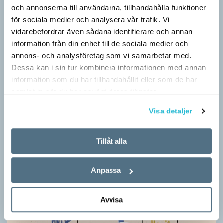
och annonserna till användarna, tillhandahålla funktioner
Särskolan byter namn
för sociala medier och analysera vår trafik. Vi
SPRÅKBLOGGEN
vidarebefordrar även sådana identifierare och annan
Grundsärskola byter namn till anpassad grundskola och
information från din enhet till de sociala medier och
gymnasiesärskolan till anpassad gymnasieskola. En som har
annons- och analysföretag som vi samarbetar med.
stor del i att detta namnbyte sker är artonåriga Leo Lust…
Dessa kan i sin tur kombinera informationen med annan
information som du har tillhandahållit eller som de har
samlat in när du har använt deras tjänster.
Visa detaljer
Tillåt alla
Anpassa
Avvisa