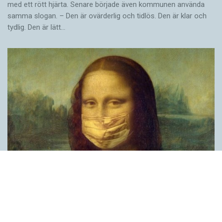
med ett rött hjärta. Senare började även kommunen använda
samma slogan. – Den är ovärderlig och tidlös. Den är klar och
tydlig. Den är lätt…
Covid, schmovid – rimmen som lättar upp i
pandemin
SPRÅKBLOGGEN
Corona, schmorona – covid, schmovid – pandemic,