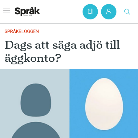
SPRÅKBLOGGEN
Dags att säga adjö till
Hem
äggkonto?
Artiklar
Krönikor
Språkfrågor
Skrivtips
Bokrecensioner
Kviss
Podden