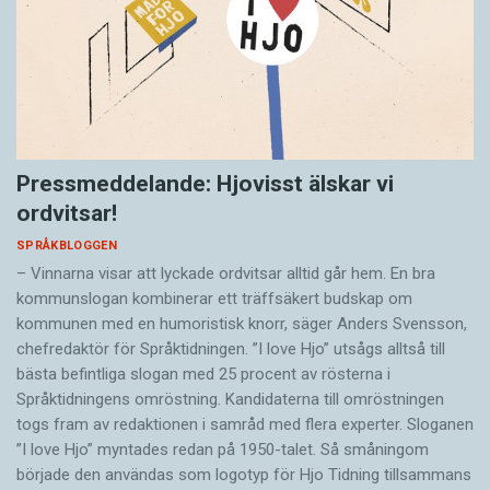
Pressmeddelande: Hjovisst älskar vi
ordvitsar!
SPRÅKBLOGGEN
– Vinnarna visar att lyckade ordvitsar alltid går hem. En bra
kommunslogan kombinerar ett träffsäkert budskap om
kommunen med en humoristisk knorr, säger Anders Svensson,
chefredaktör för Språktidningen. ”I love Hjo” utsågs alltså till
bästa befintliga slogan med 25 procent av rösterna i
Språktidningens omröstning. Kandidaterna till omröstningen
togs fram av redaktionen i samråd med flera experter. Sloganen
”I love Hjo” myntades redan på 1950-talet. Så småningom
började den användas som logotyp för Hjo Tidning tillsammans