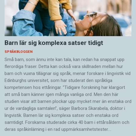
Barn lär sig komplexa satser tidigt
SPRÅKBLOGGEN
Små barn, som ännu inte kan tala, kan redan ha snappat upp
flerordiga fraser. Detta kan också vara skillnaden mellan hur
barn och vuxna tillägnar sig språk, menar forskare i lingvistik vid
Edinburghs universitet, som har studerat den språkliga
kompetensen hos ettåringar. ”Tidigare forskning har klargjort
att små barn känner igen många vanliga ord. Men den här
studien visar att barnen plockar upp mycket mer än enstaka ord
ur de vardagliga samtalen”, säger Barbora Skarabela, doktor i
lingvistik. Barnen lär sig komplexa satser och enstaka ord
samtidigt. Forskarna studerade cirka 40 barn i ettårsåldern och
deras språkinlärning i en rad uppmärksamhetstester.…