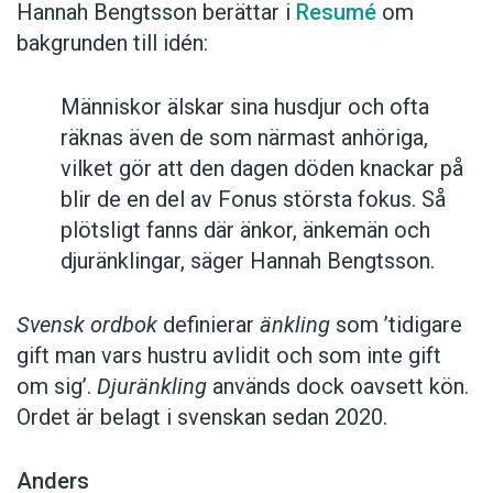
Hannah Bengtsson berättar i
Resumé
om
bakgrunden till idén:
Människor älskar sina husdjur och ofta
räknas även de som närmast anhöriga,
vilket gör att den dagen döden knackar på
blir de en del av Fonus största fokus. Så
plötsligt fanns där änkor, änkemän och
djuränklingar, säger Hannah Bengtsson.
Svensk ordbok
definierar
änkling
som ’tidigare
gift man vars hustru av­lidit och som inte gift
om sig’.
Djuränkling
används dock oavsett kön.
Ordet är belagt i svenskan sedan 2020.
Anders