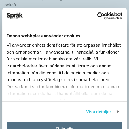
också…
Denna webbplats använder cookies
Vi använder enhetsidentifierare för att anpassa innehållet
och annonserna till användarna, tillhandahålla funktioner
för sociala medier och analysera vår trafik. Vi
vidarebefordrar även sådana identifierare och annan
information från din enhet till de sociala medier och
annons- och analysföretag som vi samarbetar med.
Dessa kan i sin tur kombinera informationen med annan
information som du har tillhandahållit eller som de har
samlat in när du har använt deras tjänster.
Särskolan byter namn
Visa detaljer
SPRÅKBLOGGEN
Grundsärskola byter namn till anpassad grundskola och
gymnasiesärskolan till anpassad gymnasieskola. En som har
Tillåt alla