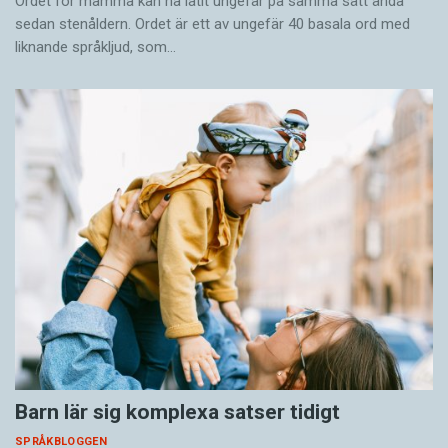
Ordet för mamma kan ha låtit ungefär på samma sätt ända
sedan stenåldern. Ordet är ett av ungefär 40 basala ord med
liknande språkljud, som…
Barn lär sig komplexa satser tidigt
SPRÅKBLOGGEN