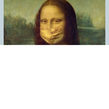
Covid, schmovid – rimmen som lättar upp i
pandemin
SPRÅKBLOGGEN
Corona, schmorona – covid, schmovid – pandemic,
schmandemic. Det kan se barnsligt ut, men den här sortens
lekfulla rim fyller en funktion, även bland vuxna. Det handlar om
reduplikationer, det vill säga när ett ord upprepas. I detta fall
inleder ett ”schm” eller ”shm” det upprepade ordet. ”Schm”-
rimmen kommer ursprungligen från jiddish, men har kommit att