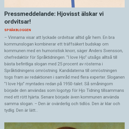
Pressmeddelande: Hjovisst älskar vi
ordvitsar!
SPRÅKBLOGGEN
– Vinnarna visar att lyckade ordvitsar alltid går hem. En bra
kommunslogan kombinerar ett träffsäkert budskap om
kommunen med en humoristisk knorr, säger Anders Svensson,
chefredaktör för Språktidningen. ”I love Hjo” utsågs alltså till
bästa befintliga slogan med 25 procent av rösterna i
Språktidningens omröstning. Kandidaterna till omröstningen
togs fram av redaktionen i samråd med flera experter. Sloganen
”I love Hjo” myntades redan på 1950-talet. Så småningom
började den användas som logotyp för Hjo Tidning tillsammans
med ett rött hjärta. Senare började även kommunen använda
samma slogan. – Den är ovärderlig och tidlös. Den är klar och
tydlig. Den är lätt…