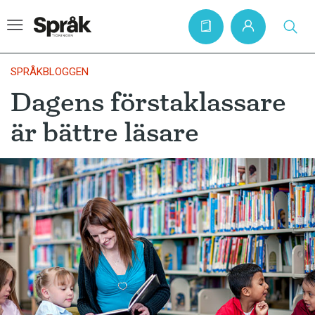
SPRÅKBLOGGEN
Dagens förstaklassare
Hem
är bättre läsare
Artiklar
Krönikor
Språkfrågor
Skrivtips
Bokrecensioner
Kviss
Podden