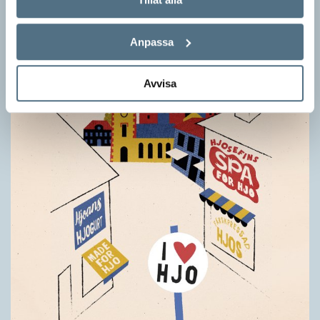
stor del i att detta namnbyte sker är artonåriga Leo Lust…
Anpassa
Avvisa