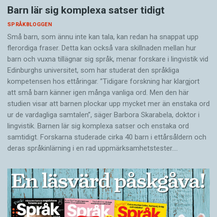
Barn lär sig komplexa satser tidigt
SPRÅKBLOGGEN
Små barn, som ännu inte kan tala, kan redan ha snappat upp
flerordiga fraser. Detta kan också vara skillnaden mellan hur
barn och vuxna tillägnar sig språk, menar forskare i lingvistik vid
Edinburghs universitet, som har studerat den språkliga
kompetensen hos ettåringar. ”Tidigare forskning har klargjort
att små barn känner igen många vanliga ord. Men den här
studien visar att barnen plockar upp mycket mer än enstaka ord
ur de vardagliga samtalen”, säger Barbora Skarabela, doktor i
lingvistik. Barnen lär sig komplexa satser och enstaka ord
samtidigt. Forskarna studerade cirka 40 barn i ettårsåldern och
deras språkinlärning i en rad uppmärksamhetstester.…