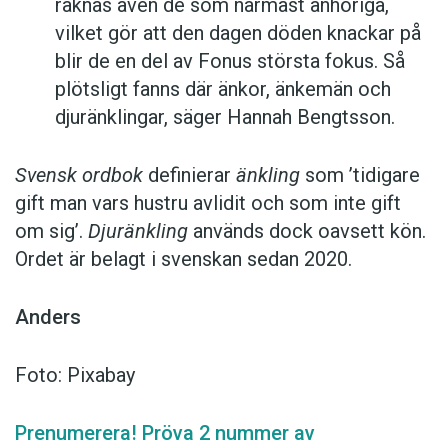
räknas även de som närmast anhöriga,
vilket gör att den dagen döden knackar på
blir de en del av Fonus största fokus. Så
plötsligt fanns där änkor, änkemän och
djuränklingar, säger Hannah Bengtsson.
Svensk ordbok
definierar
änkling
som ’tidigare
gift man vars hustru av­lidit och som inte gift
om sig’.
Djuränkling
används dock oavsett kön.
Ordet är belagt i svenskan sedan 2020.
Anders
Foto: Pixabay
Prenumerera! Pröva 2 nummer av