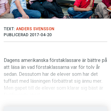
Anmäl till språkpolisen
Föreslå nyord
Annonsera
TEXT:
ANDERS SVENSSON
Prenumerera
PUBLICERAD 2017-04-20
Läs Språktidningen digitalt
Press
Dagens amerikanska förstaklassare är bättre på
att läsa än vad förstaklassarna var för tolv år
sedan. Dessutom har de elever som har det
tuffast med läsningen förbättrat sig ännu mer.
Men gapet till de elever som klarar sig bäst är
fortfarande stort.
Det är utbildningsforskare vid Ohio state