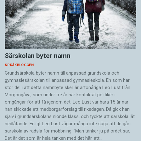
Särskolan byter namn
SPRÅKBLOGGEN
Grundsärskola byter namn till anpassad grundskola och
gymnasiesärskolan till anpassad gymnasieskola. En som har
stor del i att detta namnbyte sker är artonåriga Leo Lust från
Morgongåva, som under tre år har kontaktat politiker i
omgångar för att få igenom det. Leo Lust var bara 15 år när
han skickade ett medborgarförslag till riksdagen. Då gick han
själv i grundsärskolans nionde klass, och tyckte att särskola lät
nedlåtande. Enligt Leo Lust vågar många inte säga att de går i
särskola av rädsla för mobbning: ”Man tänker ju på ordet sär.
Det är det som är hela tanken med det här, att…