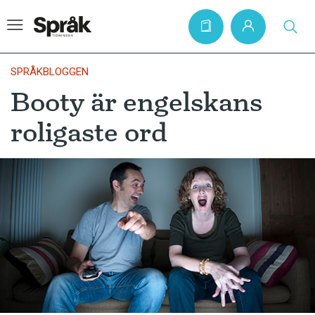
SPRÅKBLOGGEN
Booty är engelskans
Hem
roligaste ord
Artiklar
Krönikor
Språkfrågor
Skrivtips
Bokrecensioner
Kviss
Podden