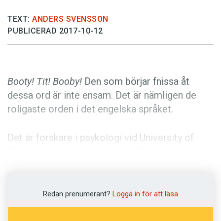
Anmäl till språkpolisen
TEXT:
ANDERS SVENSSON
Föreslå nyord
PUBLICERAD 2017-10-12
Annonsera
Prenumerera
Läs Språktidningen digitalt
Booty! Tit! Booby!
Den som börjar fnissa åt
dessa ord är inte ensam. Det är nämligen de
Press
roligaste orden i det engelska språket.
Det är forskare i psykologi vid University of
Warwick som har undersökt vilka som är
engelskans mest och minst humoristiska ord. I
studien har 821 personer satt betyg på 211 ord.
En femma betyder att ordet är mycket roligt. En
Redan prenumerant?
Logga in för att läsa
etta innebär att ordet inte är det minsta roligt.