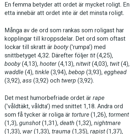
En femma betyder att ordet är mycket roligt. En
etta innebär att ordet inte är det minsta roligt.
Många av de ord som rankas som roligast har
kopplingar till kroppsdelar. Det ord som oftast
lockar till skratt är
booty
(’rumpa’) med
snittbetyget 4,32. Därefter följer
tit
(4,25),
booby
(4,13),
hooter
(4,13),
nitwit
(4,03),
twit
(4),
waddle
(4),
tinkle
(3,94),
bebop
(3,93),
egghead
(3,92),
ass
(3,92) och
twerp
(3,92).
Det mest humorbefriade ordet är
rape
(’våldtäkt, våldta’) med snittet 1,18. Andra ord
som få tycker är roliga är
torture
(1,26),
torment
(1,3),
gunshot
(1,31),
death
(1,32),
nightmare
(1,33),
war
(1,33),
trauma
(1,35),
rapist
(1,37),