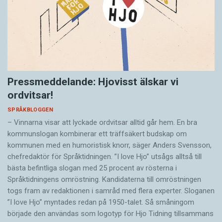
Pressmeddelande: Hjovisst älskar vi
ordvitsar!
SPRÅKBLOGGEN
– Vinnarna visar att lyckade ordvitsar alltid går hem. En bra
kommunslogan kombinerar ett träffsäkert budskap om
kommunen med en humoristisk knorr, säger Anders Svensson,
chefredaktör för Språktidningen. ”I love Hjo” utsågs alltså till
bästa befintliga slogan med 25 procent av rösterna i
Språktidningens omröstning. Kandidaterna till omröstningen
togs fram av redaktionen i samråd med flera experter. Sloganen
”I love Hjo” myntades redan på 1950-talet. Så småningom
började den användas som logotyp för Hjo Tidning tillsammans