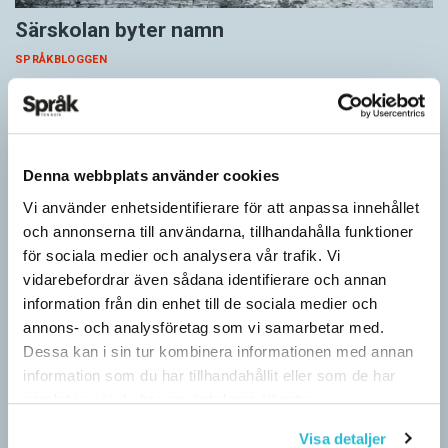
Särskolan byter namn
SPRÅKBLOGGEN
Grundsärskola byter namn till anpassad grundskola och
gymnasiesärskolan till anpassad gymnasieskola. En som har
stor del i att detta namnbyte sker är artonåriga Leo Lust…
Denna webbplats använder cookies
Vi använder enhetsidentifierare för att anpassa innehållet
och annonserna till användarna, tillhandahålla funktioner
för sociala medier och analysera vår trafik. Vi
vidarebefordrar även sådana identifierare och annan
information från din enhet till de sociala medier och
annons- och analysföretag som vi samarbetar med.
Dessa kan i sin tur kombinera informationen med annan
information som du har tillhandahållit eller som de har
samlat in när du har använt deras tjänster.
Visa detaljer