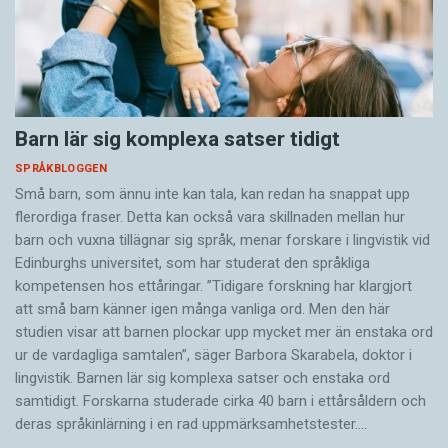
Barn lär sig komplexa satser tidigt
SPRÅKBLOGGEN
Små barn, som ännu inte kan tala, kan redan ha snappat upp
flerordiga fraser. Detta kan också vara skillnaden mellan hur
barn och vuxna tillägnar sig språk, menar forskare i lingvistik vid
Edinburghs universitet, som har studerat den språkliga
kompetensen hos ettåringar. ”Tidigare forskning har klargjort
att små barn känner igen många vanliga ord. Men den här
studien visar att barnen plockar upp mycket mer än enstaka ord
ur de vardagliga samtalen”, säger Barbora Skarabela, doktor i
lingvistik. Barnen lär sig komplexa satser och enstaka ord
samtidigt. Forskarna studerade cirka 40 barn i ettårsåldern och
deras språkinlärning i en rad uppmärksamhetstester.…