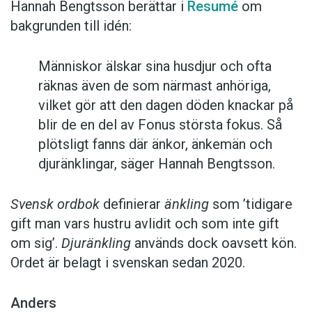
Hannah Bengtsson berättar i
Resumé
om
bakgrunden till idén:
Människor älskar sina husdjur och ofta
räknas även de som närmast anhöriga,
vilket gör att den dagen döden knackar på
blir de en del av Fonus största fokus. Så
plötsligt fanns där änkor, änkemän och
djuränklingar, säger Hannah Bengtsson.
Svensk ordbok
definierar
änkling
som ’tidigare
gift man vars hustru av­lidit och som inte gift
om sig’.
Djuränkling
används dock oavsett kön.
Ordet är belagt i svenskan sedan 2020.
Anders