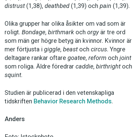
distrust
(1,38),
deathbed
(1,39) och
pain
(1,39).
Olika grupper har olika åsikter om vad som är
roligt.
Bondage
,
birthmark
och
orgy
är tre ord
som män ger högre betyg än kvinnor. Kvinnor är
mer förtjusta i
giggle
,
beast
och
circus
. Yngre
deltagare rankar oftare
goatee
,
reform
och
joint
som roliga. Äldre föredrar
caddie
,
birthright
och
squint
.
Studien är publicerad i den vetenskapliga
tidskriften
Behavior Research Methods
.
Anders
Foto: Istockphoto