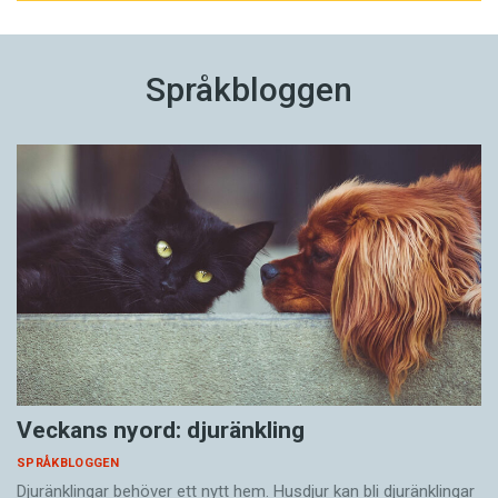
Språkbloggen
Veckans nyord: djuränkling
SPRÅKBLOGGEN
Djuränklingar behöver ett nytt hem. Husdjur kan bli djuränklingar