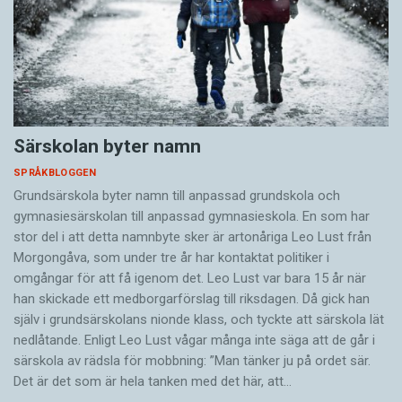
Särskolan byter namn
SPRÅKBLOGGEN
Grundsärskola byter namn till anpassad grundskola och
gymnasiesärskolan till anpassad gymnasieskola. En som har
stor del i att detta namnbyte sker är artonåriga Leo Lust från
Morgongåva, som under tre år har kontaktat politiker i
omgångar för att få igenom det. Leo Lust var bara 15 år när
han skickade ett medborgarförslag till riksdagen. Då gick han
själv i grundsärskolans nionde klass, och tyckte att särskola lät
nedlåtande. Enligt Leo Lust vågar många inte säga att de går i
särskola av rädsla för mobbning: ”Man tänker ju på ordet sär.
Det är det som är hela tanken med det här, att…