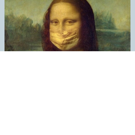
Covid, schmovid – rimmen som lättar upp i
pandemin
SPRÅKBLOGGEN
Corona, schmorona – covid, schmovid – pandemic,
schmandemic. Det kan se barnsligt ut, men den här sortens
lekfulla rim fyller en funktion, även bland vuxna. Det handlar om
reduplikationer, det vill säga när ett ord upprepas. I detta fall
inleder ett ”schm” eller ”shm” det upprepade ordet. ”Schm”-
rimmen kommer ursprungligen från jiddish, men har kommit att
användas mer allmänt i engelskan, särskilt i USA, bland annat