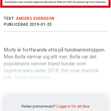
Anmäl till språkpolisen
Föreslå nyord
TEXT:
ANDERS SVENSSON
Annonsera
PUBLICERAD 2019-01-23
Prenumerera
Läs Språktidningen digitalt
Press
Molly är fortfarande etta på hundnamnstoppen.
Men Bella närmar sig allt mer. Bella var det
populäraste namnet bland hundar som
registrerades under 2018. Det visar statistik
från
Jordbruksverket
.
Sedan 2006 har Molly varit det vanligaste
hundnamnet i Sverige. Det fanns förra året 7
876 hundar som – förhoppningsvis – lystrade
Redan prenumerant?
Logga in för att läsa