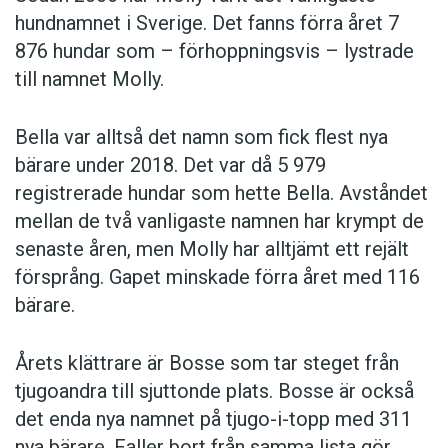
hundnamnet i Sverige. Det fanns förra året 7
876 hundar som – förhoppningsvis – lystrade
till namnet Molly.
Bella var alltså det namn som fick flest nya
bärare under 2018. Det var då 5 979
registrerade hundar som hette Bella. Avståndet
mellan de två vanligaste namnen har krympt de
senaste åren, men Molly har alltjämt ett rejält
försprång. Gapet minskade förra året med 116
bärare.
Årets klättrare är Bosse som tar steget från
tjugoandra till sjuttonde plats. Bosse är också
det enda nya namnet på tjugo-i-topp med 311
nya bärare. Faller bort från samma lista gör