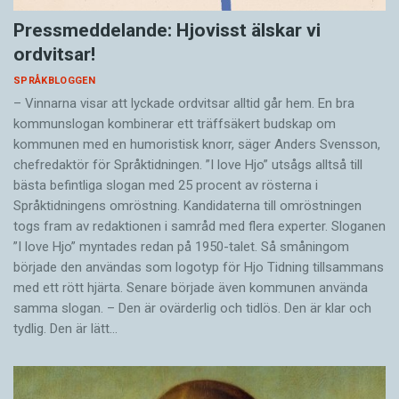
Pressmeddelande: Hjovisst älskar vi
ordvitsar!
SPRÅKBLOGGEN
– Vinnarna visar att lyckade ordvitsar alltid går hem. En bra
kommunslogan kombinerar ett träffsäkert budskap om
kommunen med en humoristisk knorr, säger Anders Svensson,
chefredaktör för Språktidningen. ”I love Hjo” utsågs alltså till
bästa befintliga slogan med 25 procent av rösterna i
Språktidningens omröstning. Kandidaterna till omröstningen
togs fram av redaktionen i samråd med flera experter. Sloganen
”I love Hjo” myntades redan på 1950-talet. Så småningom
började den användas som logotyp för Hjo Tidning tillsammans
med ett rött hjärta. Senare började även kommunen använda
samma slogan. – Den är ovärderlig och tidlös. Den är klar och
tydlig. Den är lätt…