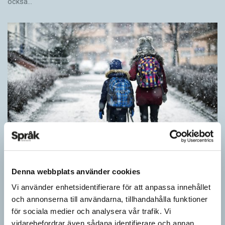
också…
Denna webbplats använder cookies
Särskolan byter namn
Vi använder enhetsidentifierare för att anpassa innehållet
SPRÅKBLOGGEN
och annonserna till användarna, tillhandahålla funktioner
Grundsärskola byter namn till anpassad grundskola och
för sociala medier och analysera vår trafik. Vi
gymnasiesärskolan till anpassad gymnasieskola. En som har
vidarebefordrar även sådana identifierare och annan
stor del i att detta namnbyte sker är artonåriga Leo Lust…