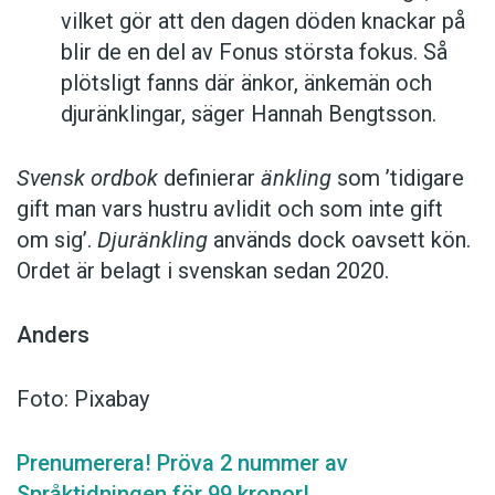
vilket gör att den dagen döden knackar på
blir de en del av Fonus största fokus. Så
plötsligt fanns där änkor, änkemän och
djuränklingar, säger Hannah Bengtsson.
Svensk ordbok
definierar
änkling
som ’tidigare
gift man vars hustru av­lidit och som inte gift
om sig’.
Djuränkling
används dock oavsett kön.
Ordet är belagt i svenskan sedan 2020.
Anders
Foto: Pixabay
Prenumerera! Pröva 2 nummer av
Språktidningen för 99 kronor!