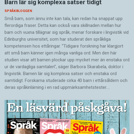
Barn lär sig komplexa satser tidigt
SPRÅKBLOGGEN
Små barn, som ännu inte kan tala, kan redan ha snappat upp
flerordiga fraser. Detta kan också vara skillnaden mellan hur
barn och vuxna tillägnar sig språk, menar forskare i lingvistik vid
Edinburghs universitet, som har studerat den språkliga
kompetensen hos ettåringar. ”Tidigare forskning har klargjort
att små barn känner igen många vanliga ord. Men den här
studien visar att barnen plockar upp mycket mer än enstaka ord
ur de vardagliga samtalen”, säger Barbora Skarabela, doktor i
lingvistik. Barnen lär sig komplexa satser och enstaka ord
samtidigt. Forskarna studerade cirka 40 barn i ettårsåldern och
deras språkinlärning i en rad uppmärksamhetstester.…