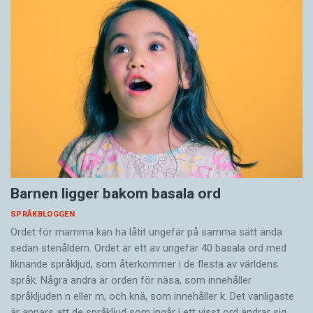
Barnen ligger bakom basala ord
SPRÅKBLOGGEN
Ordet för mamma kan ha låtit ungefär på samma sätt ända
sedan stenåldern. Ordet är ett av ungefär 40 basala ord med
liknande språkljud, som återkommer i de flesta av världens
språk. Några andra är orden för näsa, som innehåller
språkljuden n eller m, och knä, som innehåller k. Det vanligaste
är annars att de språkljud som ingår i ett visst ord ändrar sig