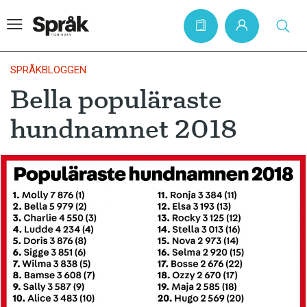
SPRÅKBLOGGEN
Bella populäraste
Hem
hundnamnet 2018
Artiklar
Krönikor
Språkfrågor
Skrivtips
Bokrecensioner
Kviss
Podden