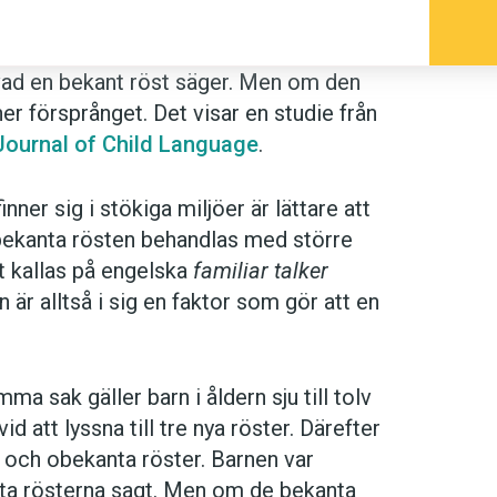
tå vad en bekant röst säger. Men om den
r försprånget. Det visar en studie från
Journal of Child Language
.
nner sig i stökiga miljöer är lättare att
bekanta rösten behandlas med större
t kallas på engelska
familiar talker
on är alltså i sig en faktor som gör att en
 sak gäller barn i åldern sju till tolv
id att lyssna till tre nya röster. Därefter
ta och obekanta röster. Barnen var
anta rösterna sagt. Men om de bekanta