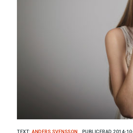
Kviss
Podden
Anmäl till 
Föreslå nyo
Annonsera
Prenumerer
Läs Språkti
Press
TEXT:
ANDERS SVENSSON
PUBLICERAD 2014-10