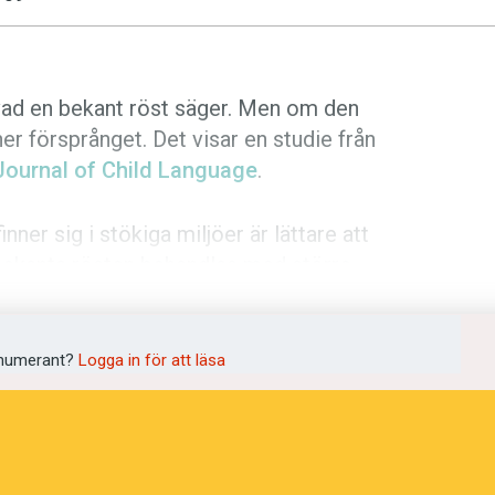
tå vad en bekant röst säger. Men om den
r försprånget. Det visar en studie från
Journal of Child Language
.
nner sig i stökiga miljöer är lättare att
bekanta rösten behandlas med större
t kallas på engelska
familiar talker
on är alltså i sig en faktor som gör att en
numerant?
Logga in för att läsa
 sak gäller barn i åldern sju till tolv
id att lyssna till tre nya röster. Därefter
ta och obekanta röster. Barnen var