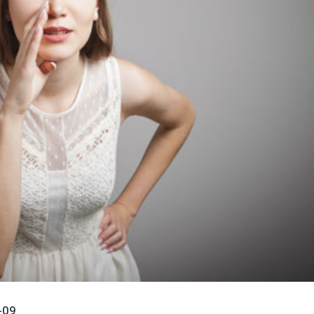
språkpolisen
rd
a
dningen digitalt
-09