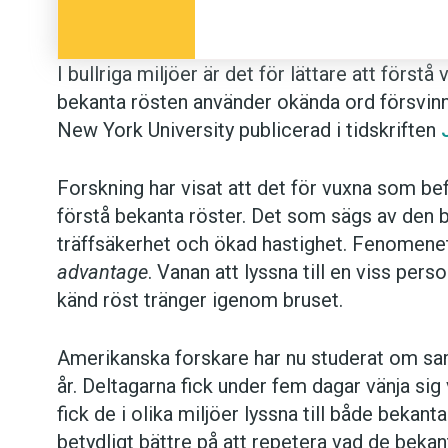
I bullriga miljöer är det för lättare att förs
bekanta rösten använder okända ord försvinne
New York University publicerad i tidskriften
Forskning har visat att det för vuxna som befi
förstå bekanta röster. Det som sägs av den 
träffsäkerhet och ökad hastighet. Fenomene
advantage
. Vanan att lyssna till en viss pers
känd röst tränger igenom bruset.
Amerikanska forskare har nu studerat om samma
år. Deltagarna fick under fem dagar vänja sig v
fick de i olika miljöer lyssna till både bekan
betydligt bättre på att repetera vad de bek