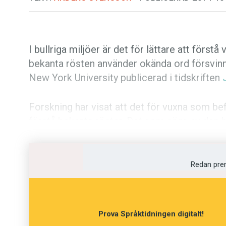
I bullriga miljöer är det för lättare att förs
bekanta rösten använder okända ord försvinne
New York University publicerad i tidskriften
Forskning har visat att det för vuxna som befi
förstå bekanta röster. Det som sägs av den 
träffsäkerhet och ökad hastighet. Fenomene
advantage
. Vanan att lyssna till en viss pers
känd röst tränger igenom bruset.
Redan pre
Amerikanska forskare har nu studerat om samma
år. Deltagarna fick under fem dagar vänja sig v
Prova Språktidningen digitalt!
fick de i olika miljöer lyssna till både bekan