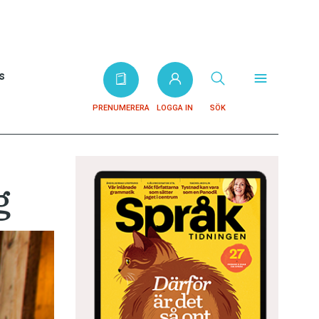
s
PRENUMERERA
LOGGA IN
SÖK
g