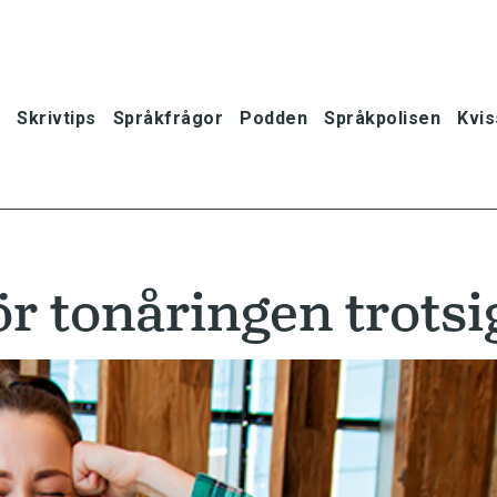
Skrivtips
Språkfrågor
Podden
Språkpolisen
Kvis
ör tonåringen trotsi
oner