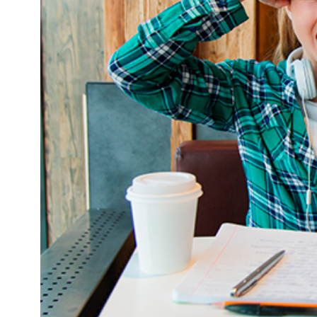
Kviss
Podden
Anmäl till 
Föreslå nyo
Annonsera
Prenumerer
Läs Språkti
Press