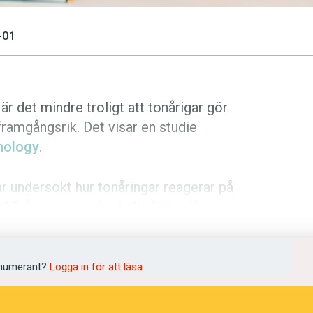
-01
 det mindre troligt att tonårigar gör
framgångsrik. Det visar en studie
hology
.
ar undersökt hur tonåringar reagerar på
15-åringar om de skulle följa olika
nd annat om uppmaningar om att gå till
numerant?
Logga in för att läsa
ingar – men med helt olika tonlägen.
a hade agerat i motsvarande situation.