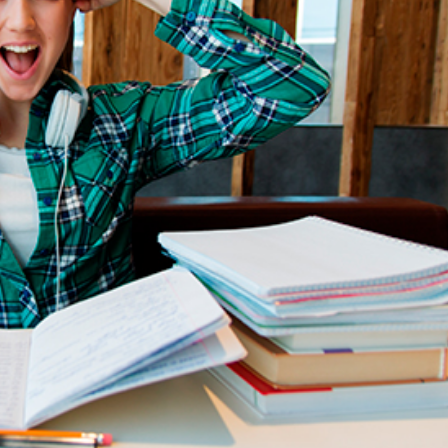
språkpolisen
rd
a
dningen digitalt