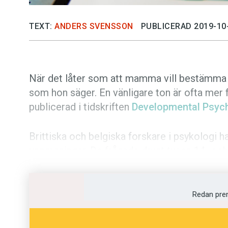
TEXT:
ANDERS SVENSSON
PUBLICERAD 2019-10
När det låter som att mamma vill bestämma är
som hon säger. En vänligare ton är ofta mer 
publicerad i tidskriften
Developmental Psyc
Brittiska och belgiska forskare i psykologi h
uppmaningar. De frågade drygt tusen 14- och 
instruktioner från mamma. Det rörde sig bla
skolan och att göra läxorna.
Redan pre
Deltagarna fick lyssna till inspelade uppman
Därefter besvarade de frågor om hur de själv