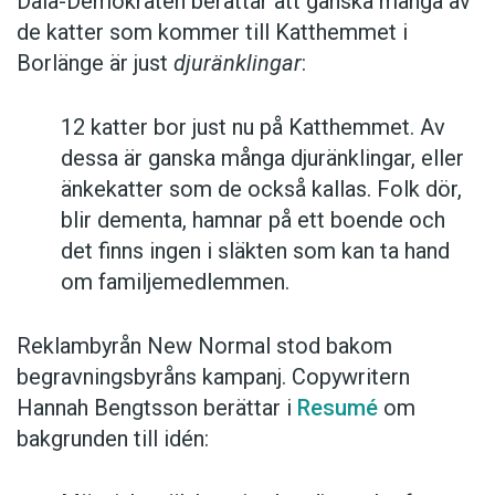
Dala-Demokraten berättar att ganska många av
de katter som kommer till Katthemmet i
Borlänge är just
djuränklingar
:
12 katter bor just nu på Katthemmet. Av
dessa är ganska många djuränklingar, eller
änkekatter som de också kallas. Folk dör,
blir dementa, hamnar på ett boende och
det finns ingen i släkten som kan ta hand
om familjemedlemmen.
Reklambyrån New Normal stod bakom
begravningsbyråns kampanj. Copywritern
Hannah Bengtsson berättar i
Resumé
om
bakgrunden till idén: