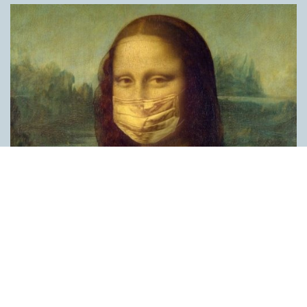
Covid, schmovid – rimmen som lättar upp i
pandemin
SPRÅKBLOGGEN
Corona, schmorona – covid, schmovid – pandemic,
schmandemic. Det kan se barnsligt ut, men den här sortens
lekfulla rim fyller en funktion, även bland vuxna. Det handlar om
reduplikationer, det vill säga när ett ord upprepas. I detta fall
inleder ett ”schm” eller ”shm” det upprepade ordet. ”Schm”-