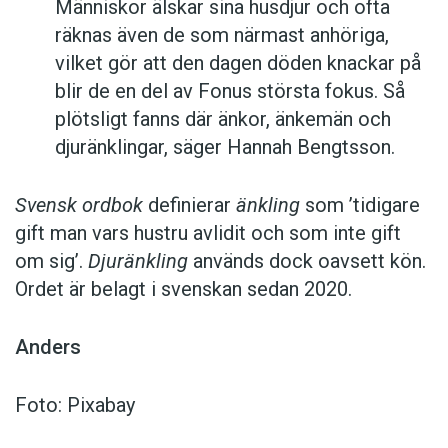
Människor älskar sina husdjur och ofta
räknas även de som närmast anhöriga,
vilket gör att den dagen döden knackar på
blir de en del av Fonus största fokus. Så
plötsligt fanns där änkor, änkemän och
djuränklingar, säger Hannah Bengtsson.
Svensk ordbok
definierar
änkling
som ’tidigare
gift man vars hustru av­lidit och som inte gift
om sig’.
Djuränkling
används dock oavsett kön.
Ordet är belagt i svenskan sedan 2020.
Anders
Foto: Pixabay