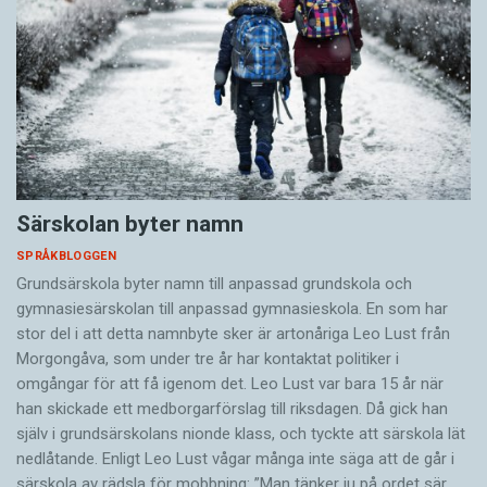
Särskolan byter namn
SPRÅKBLOGGEN
Grundsärskola byter namn till anpassad grundskola och
gymnasiesärskolan till anpassad gymnasieskola. En som har
stor del i att detta namnbyte sker är artonåriga Leo Lust från
Morgongåva, som under tre år har kontaktat politiker i
omgångar för att få igenom det. Leo Lust var bara 15 år när
han skickade ett medborgarförslag till riksdagen. Då gick han
själv i grundsärskolans nionde klass, och tyckte att särskola lät
nedlåtande. Enligt Leo Lust vågar många inte säga att de går i
särskola av rädsla för mobbning: ”Man tänker ju på ordet sär.