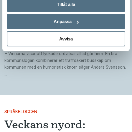
Tillåt alla
Anpassa
Pressmeddelande: Hjovisst älskar vi
ordvitsar!
Avvisa
SPRÅKBLOGGEN
– Vinnarna visar att lyckade ordvitsar alltid går hem. En bra
kommunslogan kombinerar ett träffsäkert budskap om
kommunen med en humoristisk knorr, säger Anders Svensson,
…
SPRÅKBLOGGEN
Veckans nyord: