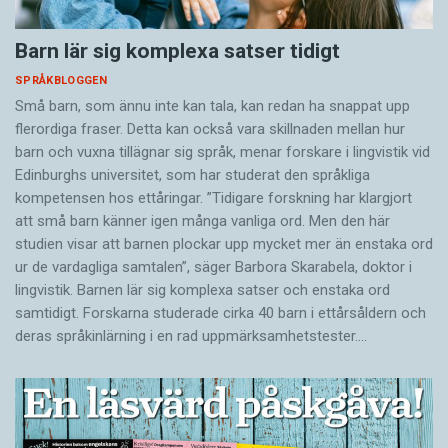
Barn lär sig komplexa satser tidigt
SPRÅKBLOGGEN
Små barn, som ännu inte kan tala, kan redan ha snappat upp
flerordiga fraser. Detta kan också vara skillnaden mellan hur
barn och vuxna tillägnar sig språk, menar forskare i lingvistik vid
Edinburghs universitet, som har studerat den språkliga
kompetensen hos ettåringar. ”Tidigare forskning har klargjort
att små barn känner igen många vanliga ord. Men den här
studien visar att barnen plockar upp mycket mer än enstaka ord
ur de vardagliga samtalen”, säger Barbora Skarabela, doktor i
lingvistik. Barnen lär sig komplexa satser och enstaka ord
samtidigt. Forskarna studerade cirka 40 barn i ettårsåldern och
deras språkinlärning i en rad uppmärksamhetstester.…