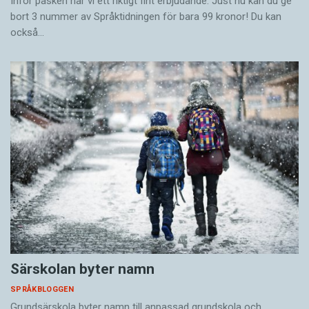
Inför påsken har vi ett riktigt fint erbjudande. Just nu kan du ge
bort 3 nummer av Språktidningen för bara 99 kronor! Du kan
också…
Särskolan byter namn
SPRÅKBLOGGEN
Grundsärskola byter namn till anpassad grundskola och