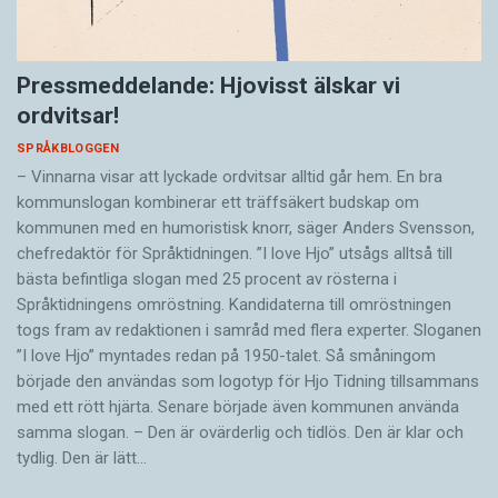
Pressmeddelande: Hjovisst älskar vi
ordvitsar!
SPRÅKBLOGGEN
– Vinnarna visar att lyckade ordvitsar alltid går hem. En bra
kommunslogan kombinerar ett träffsäkert budskap om
kommunen med en humoristisk knorr, säger Anders Svensson,
chefredaktör för Språktidningen. ”I love Hjo” utsågs alltså till
bästa befintliga slogan med 25 procent av rösterna i
Språktidningens omröstning. Kandidaterna till omröstningen
togs fram av redaktionen i samråd med flera experter. Sloganen
”I love Hjo” myntades redan på 1950-talet. Så småningom
började den användas som logotyp för Hjo Tidning tillsammans
med ett rött hjärta. Senare började även kommunen använda
samma slogan. – Den är ovärderlig och tidlös. Den är klar och
tydlig. Den är lätt…