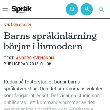
SPRÅKBLOGGEN
Barns språkinlärning
Hem
börjar i livmodern
Artiklar
Krönikor
TEXT:
ANDERS SVENSSON
PUBLICERAD 2013-01-08
Språkfrågor
Skrivtips
Redan på fosterstadiet börjar barns
Bokrecensioner
språkutveckling. Och det är mammans vokaler
Kviss
som fångar intresset. Det visar en studie som
publiceras i ett kommande nummer av den
Podden
vetenskapliga tidskriften
Acta Paediatrica
.