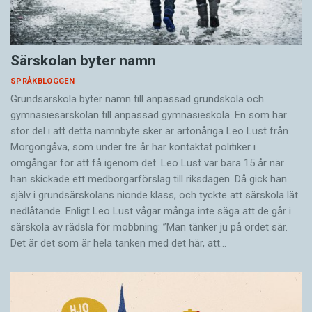
Särskolan byter namn
SPRÅKBLOGGEN
Grundsärskola byter namn till anpassad grundskola och
gymnasiesärskolan till anpassad gymnasieskola. En som har
stor del i att detta namnbyte sker är artonåriga Leo Lust från
Morgongåva, som under tre år har kontaktat politiker i
omgångar för att få igenom det. Leo Lust var bara 15 år när
han skickade ett medborgarförslag till riksdagen. Då gick han
själv i grundsärskolans nionde klass, och tyckte att särskola lät
nedlåtande. Enligt Leo Lust vågar många inte säga att de går i
särskola av rädsla för mobbning: ”Man tänker ju på ordet sär.
Det är det som är hela tanken med det här, att…