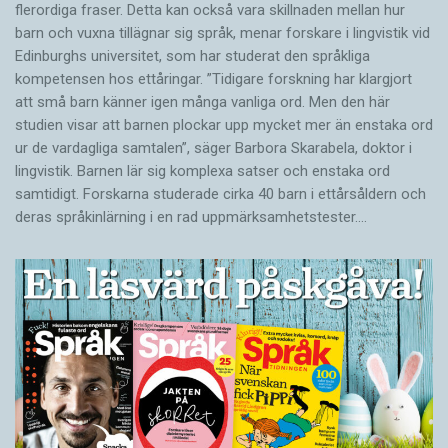
flerordiga fraser. Detta kan också vara skillnaden mellan hur
barn och vuxna tillägnar sig språk, menar forskare i lingvistik vid
Edinburghs universitet, som har studerat den språkliga
kompetensen hos ettåringar. ”Tidigare forskning har klargjort
att små barn känner igen många vanliga ord. Men den här
studien visar att barnen plockar upp mycket mer än enstaka ord
ur de vardagliga samtalen”, säger Barbora Skarabela, doktor i
lingvistik. Barnen lär sig komplexa satser och enstaka ord
samtidigt. Forskarna studerade cirka 40 barn i ettårsåldern och
deras språkinlärning i en rad uppmärksamhetstester.…