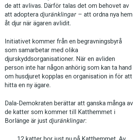
de att avlivas. Därför talas det om behovet av
att adoptera
djuränklingar
– att ordna nya hem
åt djur när ägaren avlidit.
Initiativet kommer från en begravningsbyrå
som samarbetar med olika
djurskyddsorganisationer. När en avliden
person inte har någon anhörig som kan ta hand
om husdjuret kopplas en organisation in för att
hitta en ny ägare.
Dala-Demokraten berättar att ganska många av
de katter som kommer till Katthemmet i
Borlänge är just
djuränklingar
:
12 katter bor just nu på Katthemmet. Av