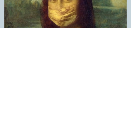
Covid, schmovid – rimmen som lättar upp i
pandemin
SPRÅKBLOGGEN
Corona, schmorona – covid, schmovid – pandemic,
schmandemic. Det kan se barnsligt ut, men den här sortens
lekfulla rim fyller en funktion, även bland vuxna. Det handlar om
reduplikationer, det vill säga när ett ord upprepas. I detta fall
inleder ett ”schm” eller ”shm” det upprepade ordet. ”Schm”-
rimmen kommer ursprungligen från jiddish, men har kommit att
användas mer allmänt i engelskan, särskilt i USA, bland annat
för att markera ironi, hån eller skepsis. Men enligt en studie på
Malmö universitet används den här sortens reduplikationer nu
ofta för att lätta upp stämningen under coronapandemin. ”När