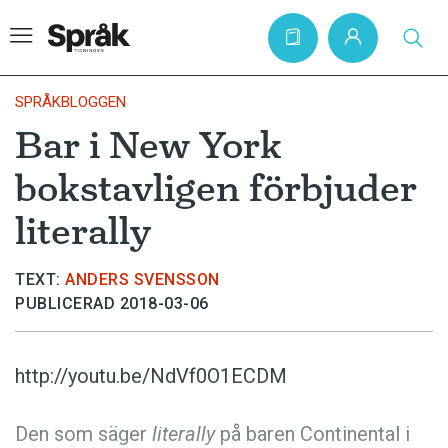
SPRÅKBLOGGEN
Bar i New York
Hem
bokstavligen förbjuder
Artiklar
literally
Krönikor
Språkfrågor
TEXT:
ANDERS SVENSSON
PUBLICERAD 2018-03-06
Skrivtips
Bokrecensioner
http://youtu.be/NdVf0O1ECDM
Kviss
Podden
Den som säger
literally
på baren Continental i