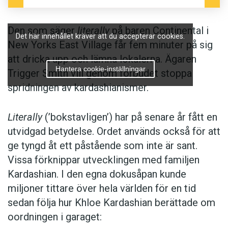
Den som säger
literally
på baren Continental i
Det här innehållet kräver att du accepterar cookies.
New Yorks East Village får fem minuter på sig
att dricka upp och lämna lokalerna. Ägaren
Hantera cookie-inställningar
Trigger Smith vill genom förbudet stoppa
spridningen av kardashianismer.
Literally
(’bokstavligen’) har på senare år fått en
utvidgad betydelse. Ordet används också för att
ge tyngd åt ett påstående som inte är sant.
Vissa förknippar utvecklingen med familjen
Kardashian. I den egna dokusåpan kunde
miljoner tittare över hela världen för en tid
sedan följa hur Khloe Kardashian berättade om
oordningen i garaget: