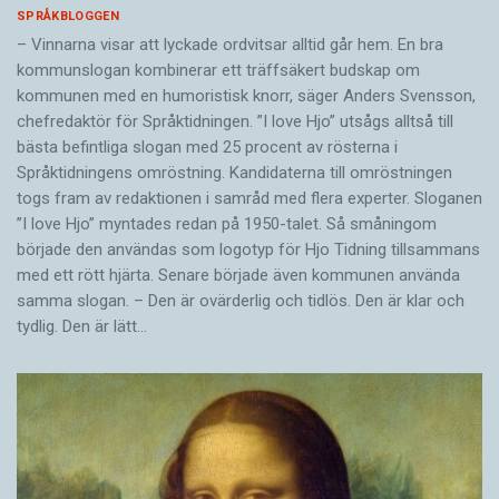
SPRÅKBLOGGEN
– Vinnarna visar att lyckade ordvitsar alltid går hem. En bra
kommunslogan kombinerar ett träffsäkert budskap om
kommunen med en humoristisk knorr, säger Anders Svensson,
chefredaktör för Språktidningen. ”I love Hjo” utsågs alltså till
bästa befintliga slogan med 25 procent av rösterna i
Språktidningens omröstning. Kandidaterna till omröstningen
togs fram av redaktionen i samråd med flera experter. Sloganen
”I love Hjo” myntades redan på 1950-talet. Så småningom
började den användas som logotyp för Hjo Tidning tillsammans
med ett rött hjärta. Senare började även kommunen använda
samma slogan. – Den är ovärderlig och tidlös. Den är klar och
tydlig. Den är lätt…