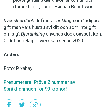
djuränklingar, säger Hannah Bengtsson.
Svensk ordbok
definierar
änkling
som ’tidigare
gift man vars hustru av­lidit och som inte gift
om sig’.
Djuränkling
används dock oavsett kön.
Ordet är belagt i svenskan sedan 2020.
Anders
Foto: Pixabay
Prenumerera! Pröva 2 nummer av
Språktidningen för 99 kronor!