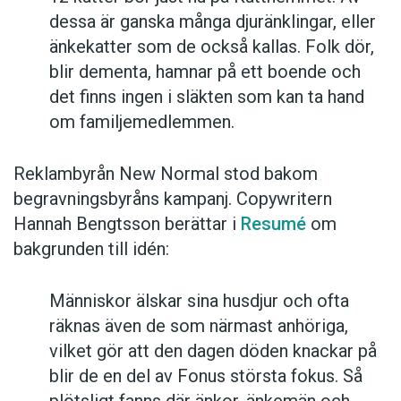
dessa är ganska många djuränklingar, eller
änkekatter som de också kallas. Folk dör,
blir dementa, hamnar på ett boende och
det finns ingen i släkten som kan ta hand
om familjemedlemmen.
Reklambyrån New Normal stod bakom
begravningsbyråns kampanj. Copywritern
Hannah Bengtsson berättar i
Resumé
om
bakgrunden till idén:
Människor älskar sina husdjur och ofta
räknas även de som närmast anhöriga,
vilket gör att den dagen döden knackar på
blir de en del av Fonus största fokus. Så
plötsligt fanns där änkor, änkemän och