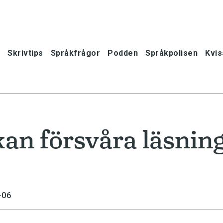
Skrivtips
Språkfrågor
Podden
Språkpolisen
Kvis
an försvåra läsnin
-06
oner