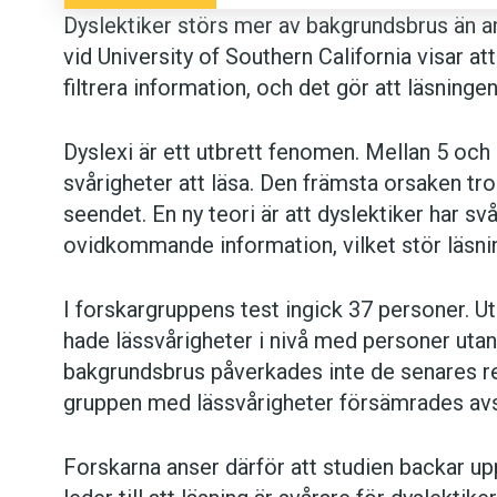
Dyslektiker störs mer av bakgrundsbrus än an
vid University of Southern California visar a
filtrera information, och det gör att läsninge
Dyslexi är ett utbrett fenomen. Mellan 5 och 
svårigheter att läsa. Den främsta orsaken tros
seendet. En ny teori är att dyslektiker har svå
ovidkommande information, vilket stör läsni
I forskargruppens test ingick 37 personer. 
hade lässvårigheter i nivå med personer uta
bakgrundsbrus påverkades inte de senares re
gruppen med lässvårigheter försämrades avs
Forskarna anser därför att studien backar up