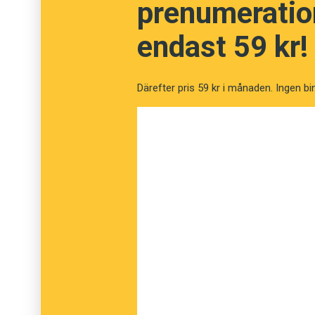
prenumeration
gör att stavelser och ord ibland blir fel.
endast 59 kr!
Anders
Därefter pris 59 kr i månaden. Ingen bi