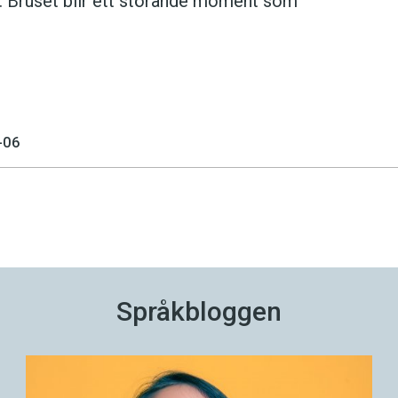
ker. Bruset blir ett störande moment som
-06
Språkbloggen