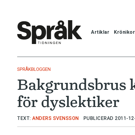
Artiklar
Krönikor
Hem
Artiklar
SPRÅKBLOGGEN
Bakgrundsbrus k
Krönikor
för dyslektiker
Språkfrågor
Skrivtips
TEXT:
ANDERS SVENSSON
PUBLICERAD 2011-12
Bokrecensi