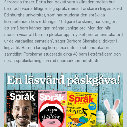
flerordiga fraser. Detta kan också vara skillnaden mellan hur
barn och vuxna tillägnar sig språk, menar forskare i lingvistik vid
Edinburghs universitet, som har studerat den språkliga
kompetensen hos ettåringar. ”Tidigare forskning har klargjort
att små barn känner igen många vanliga ord. Men den här
studien visar att barnen plockar upp mycket mer än enstaka ord
ur de vardagliga samtalen”, säger Barbora Skarabela, doktor i
lingvistik. Barnen lär sig komplexa satser och enstaka ord
samtidigt. Forskarna studerade cirka 40 barn i ettårsåldern och
deras språkinlärning i en rad uppmärksamhetstester.…