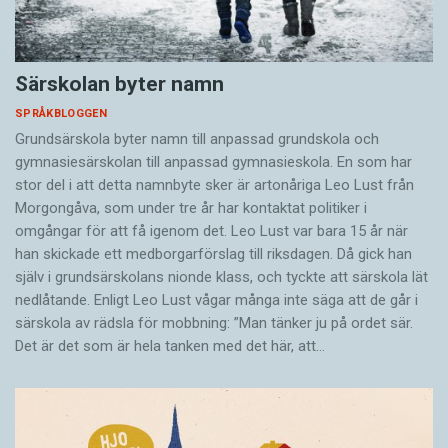
Särskolan byter namn
SPRÅKBLOGGEN
Grundsärskola byter namn till anpassad grundskola och
gymnasiesärskolan till anpassad gymnasieskola. En som har
stor del i att detta namnbyte sker är artonåriga Leo Lust från
Morgongåva, som under tre år har kontaktat politiker i
omgångar för att få igenom det. Leo Lust var bara 15 år när
han skickade ett medborgarförslag till riksdagen. Då gick han
själv i grundsärskolans nionde klass, och tyckte att särskola lät
nedlåtande. Enligt Leo Lust vågar många inte säga att de går i
särskola av rädsla för mobbning: ”Man tänker ju på ordet sär.
Det är det som är hela tanken med det här, att…