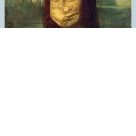
Covid, schmovid – rimmen som lättar upp i
pandemin
SPRÅKBLOGGEN
Corona, schmorona – covid, schmovid – pandemic,
schmandemic. Det kan se barnsligt ut, men den här sortens
lekfulla rim fyller en funktion, även bland vuxna. Det handlar om
reduplikationer, det vill säga när ett ord upprepas. I detta fall
inleder ett ”schm” eller ”shm” det upprepade ordet. ”Schm”-
rimmen kommer ursprungligen från jiddish, men har kommit att
användas mer allmänt i engelskan, särskilt i USA, bland annat
för att markera ironi, hån eller skepsis. Men enligt en studie på
Malmö universitet används den här sortens reduplikationer nu
ofta för att lätta upp stämningen under coronapandemin. ”När