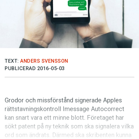
Anmäl till språkpolisen
Föreslå nyord
Annonsera
Prenumerera
Läs Språktidningen digitalt
Press
TEXT:
ANDERS SVENSSON
PUBLICERAD 2016-05-03
Grodor och missförstånd signerade Apples
rättstavningskontroll Imessage Autocorrect
kan snart vara ett minne blott. Företaget har
sökt patent på ny teknik som ska signalera vilka
ord som ändrats. Därmed ska skribenten kunna