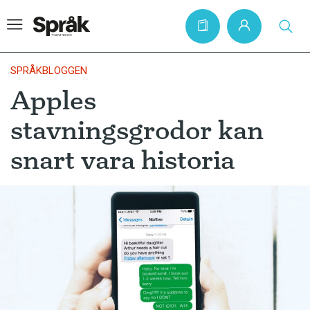
SPRÅKBLOGGEN
Apples
Hem
stavningsgrodor kan
Artiklar
snart vara historia
Krönikor
Språkfrågor
Skrivtips
Bokrecensioner
Kviss
Podden