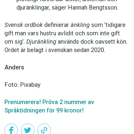
djuränklingar, säger Hannah Bengtsson.
Svensk ordbok
definierar
änkling
som ’tidigare
gift man vars hustru av­lidit och som inte gift
om sig’.
Djuränkling
används dock oavsett kön.
Ordet är belagt i svenskan sedan 2020.
Anders
Foto: Pixabay
Prenumerera! Pröva 2 nummer av
Språktidningen för 99 kronor!