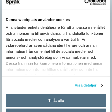
Denna webbplats använder cookies
Vi använder enhetsidentifierare för att anpassa innehållet
och annonserna till användarna, tillhandahålla funktioner
för sociala medier och analysera vår trafik. Vi
vidarebefordrar även sådana identifierare och annan
information från din enhet till de sociala medier och
annons- och analysföretag som vi samarbetar med.
Dessa kan i sin tur kombinera informationen med annan
Särskolan byter namn
information som du har tillhandahållit eller som de har
SPRÅKBLOGGEN
samlat in när du har använt deras tjänster.
Grundsärskola byter namn till anpassad grundskola och
Visa detaljer
gymnasiesärskolan till anpassad gymnasieskola. En som har
stor del i att detta namnbyte sker är artonåriga Leo Lust…
Tillåt alla