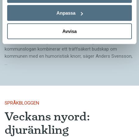
Anpassa
Pressmeddelande: Hjovisst älskar vi
ordvitsar!
Avvisa
SPRÅKBLOGGEN
– Vinnarna visar att lyckade ordvitsar alltid går hem. En bra
kommunslogan kombinerar ett träffsäkert budskap om
kommunen med en humoristisk knorr, säger Anders Svensson,
…
SPRÅKBLOGGEN
Veckans nyord:
djuränkling