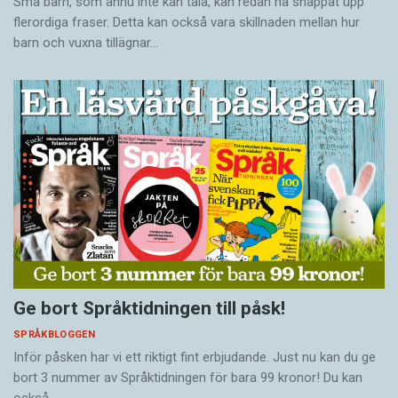
Små barn, som ännu inte kan tala, kan redan ha snappat upp
flerordiga fraser. Detta kan också vara skillnaden mellan hur
barn och vuxna tillägnar…
Ge bort Språktidningen till påsk!
SPRÅKBLOGGEN
Inför påsken har vi ett riktigt fint erbjudande. Just nu kan du ge
bort 3 nummer av Språktidningen för bara 99 kronor! Du kan
också…