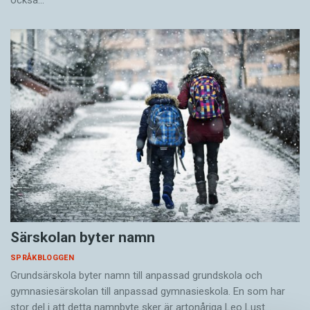
Särskolan byter namn
SPRÅKBLOGGEN
Grundsärskola byter namn till anpassad grundskola och
gymnasiesärskolan till anpassad gymnasieskola. En som har
stor del i att detta namnbyte sker är artonåriga Leo Lust…