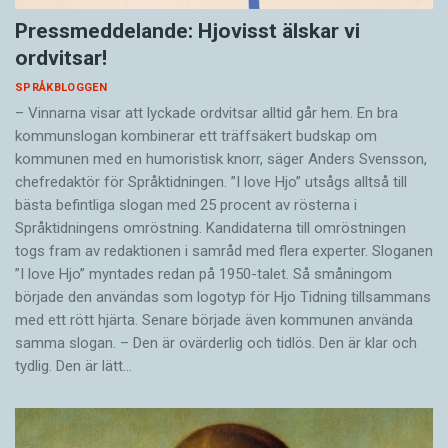
Pressmeddelande: Hjovisst älskar vi
ordvitsar!
SPRÅKBLOGGEN
– Vinnarna visar att lyckade ordvitsar alltid går hem. En bra
kommunslogan kombinerar ett träffsäkert budskap om
kommunen med en humoristisk knorr, säger Anders Svensson,
chefredaktör för Språktidningen. ”I love Hjo” utsågs alltså till
bästa befintliga slogan med 25 procent av rösterna i
Språktidningens omröstning. Kandidaterna till omröstningen
togs fram av redaktionen i samråd med flera experter. Sloganen
”I love Hjo” myntades redan på 1950-talet. Så småningom
började den användas som logotyp för Hjo Tidning tillsammans
med ett rött hjärta. Senare började även kommunen använda
samma slogan. – Den är ovärderlig och tidlös. Den är klar och
tydlig. Den är lätt…