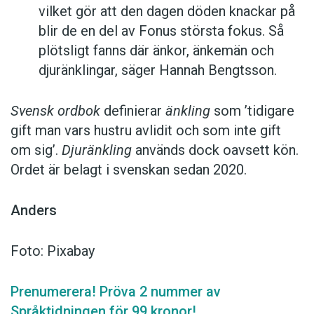
vilket gör att den dagen döden knackar på
blir de en del av Fonus största fokus. Så
plötsligt fanns där änkor, änkemän och
djuränklingar, säger Hannah Bengtsson.
Svensk ordbok
definierar
änkling
som ’tidigare
gift man vars hustru av­lidit och som inte gift
om sig’.
Djuränkling
används dock oavsett kön.
Ordet är belagt i svenskan sedan 2020.
Anders
Foto: Pixabay
Prenumerera! Pröva 2 nummer av
Språktidningen för 99 kronor!