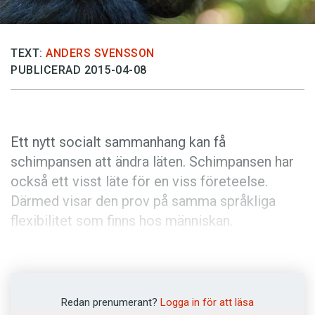
Anmäl till språkpolisen
Föreslå nyord
TEXT:
ANDERS SVENSSON
Annonsera
PUBLICERAD 2015-04-08
Prenumerera
Läs Språktidningen digitalt
Press
Ett nytt socialt sammanhang kan få
schimpansen att ändra läten. Schimpansen har
också ett visst läte för en viss företeelse.
Därmed visar den prov på samma språkliga
flexibilitet som finns hos människan.
Bakom studien, som är publicerad i tidskriften
Current Biology
, står brittiska och schweiziska
forskare. De följde en grupp vuxna schimpanser
Redan prenumerant?
Logga in för att läsa