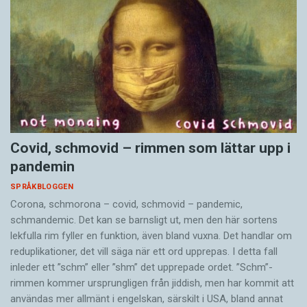
Covid, schmovid – rimmen som lättar upp i
pandemin
SPRÅKBLOGGEN
Corona, schmorona – covid, schmovid – pandemic,
schmandemic. Det kan se barnsligt ut, men den här sortens
lekfulla rim fyller en funktion, även bland vuxna. Det handlar om
reduplikationer, det vill säga när ett ord upprepas. I detta fall
inleder ett ”schm” eller ”shm” det upprepade ordet. ”Schm”-
rimmen kommer ursprungligen från jiddish, men har kommit att
användas mer allmänt i engelskan, särskilt i USA, bland annat