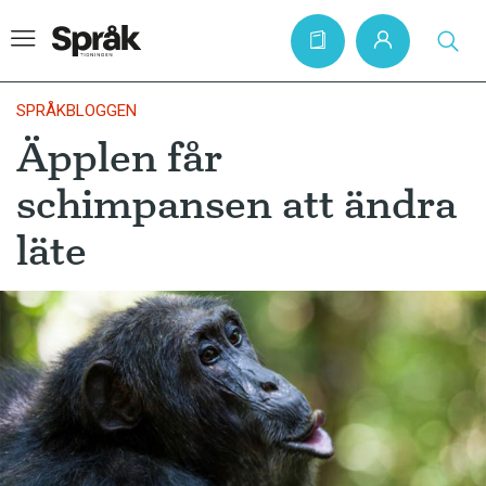
SPRÅKBLOGGEN
Äpplen får
Hem
schimpansen att ändra
Artiklar
läte
Krönikor
Språkfrågor
Skrivtips
Bokrecensioner
Kviss
Podden