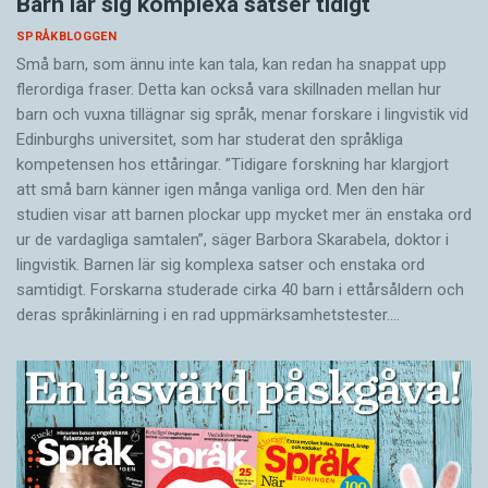
Barn lär sig komplexa satser tidigt
SPRÅKBLOGGEN
Små barn, som ännu inte kan tala, kan redan ha snappat upp
flerordiga fraser. Detta kan också vara skillnaden mellan hur
barn och vuxna tillägnar sig språk, menar forskare i lingvistik vid
Edinburghs universitet, som har studerat den språkliga
kompetensen hos ettåringar. ”Tidigare forskning har klargjort
att små barn känner igen många vanliga ord. Men den här
studien visar att barnen plockar upp mycket mer än enstaka ord
ur de vardagliga samtalen”, säger Barbora Skarabela, doktor i
lingvistik. Barnen lär sig komplexa satser och enstaka ord
samtidigt. Forskarna studerade cirka 40 barn i ettårsåldern och
deras språkinlärning i en rad uppmärksamhetstester.…