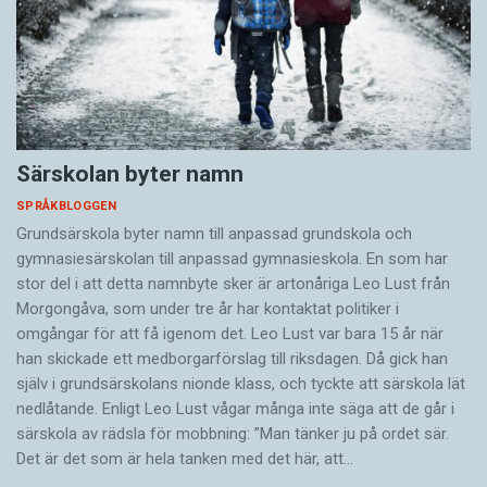
Särskolan byter namn
SPRÅKBLOGGEN
Grundsärskola byter namn till anpassad grundskola och
gymnasiesärskolan till anpassad gymnasieskola. En som har
stor del i att detta namnbyte sker är artonåriga Leo Lust från
Morgongåva, som under tre år har kontaktat politiker i
omgångar för att få igenom det. Leo Lust var bara 15 år när
han skickade ett medborgarförslag till riksdagen. Då gick han
själv i grundsärskolans nionde klass, och tyckte att särskola lät
nedlåtande. Enligt Leo Lust vågar många inte säga att de går i
särskola av rädsla för mobbning: ”Man tänker ju på ordet sär.
Det är det som är hela tanken med det här, att…