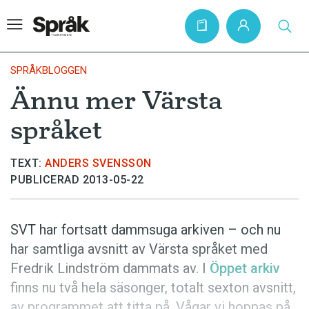
SPRÅKBLOGGEN
Ännu mer Värsta
Hem
språket
Artiklar
Krönikor
TEXT:
ANDERS SVENSSON
PUBLICERAD 2013-05-22
Språkfrågor
Skrivtips
SVT har fortsatt dammsuga arkiven – och nu
Bokrecensioner
har samtliga avsnitt av Värsta språket med
Kviss
Fredrik Lindström dammats av. I
Öppet arkiv
finns nu två hela säsonger, totalt sexton avsnitt,
Podden
av programmet att titta på. Vågar vi hoppas på