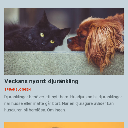
Veckans nyord: djuränkling
SPRÅKBLOGGEN
Djuränklingar behöver ett nytt hem. Husdjur kan bli djuränklingar
när husse eller matte går bort. När en djurägare avlider kan
husdjuren bli hemlösa. Om ingen…