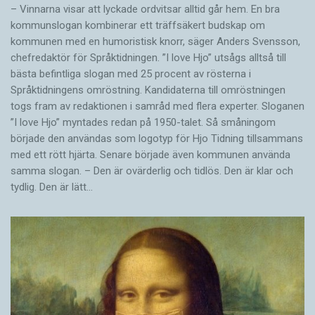
– Vinnarna visar att lyckade ordvitsar alltid går hem. En bra
kommunslogan kombinerar ett träffsäkert budskap om
kommunen med en humoristisk knorr, säger Anders Svensson,
chefredaktör för Språktidningen. ”I love Hjo” utsågs alltså till
bästa befintliga slogan med 25 procent av rösterna i
Språktidningens omröstning. Kandidaterna till omröstningen
togs fram av redaktionen i samråd med flera experter. Sloganen
”I love Hjo” myntades redan på 1950-talet. Så småningom
började den användas som logotyp för Hjo Tidning tillsammans
med ett rött hjärta. Senare började även kommunen använda
samma slogan. – Den är ovärderlig och tidlös. Den är klar och
tydlig. Den är lätt…