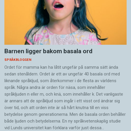
Barnen ligger bakom basala ord
SPRÅKBLOGGEN
Ordet för mamma kan ha låtit ungefär på samma sätt ända
sedan stenåldern. Ordet är ett av ungefär 40 basala ord med
liknande språkljud, som återkommer i de flesta av världens
språk. Några andra är orden för näsa, som innehåller
språkljuden n eller m, och knä, som innehåller k. Det vanligaste
är annars att de språkljud som ingår i ett visst ord ändrar sig
över tid, och att orden inte är så hårt knutna till en viss
betydelse genom generationerna. Men de basala orden behåller
både ljuden och betydelserna. En ny språkvetenskaplig studie
vid Lunds universitet kan förklara varför just dessa…