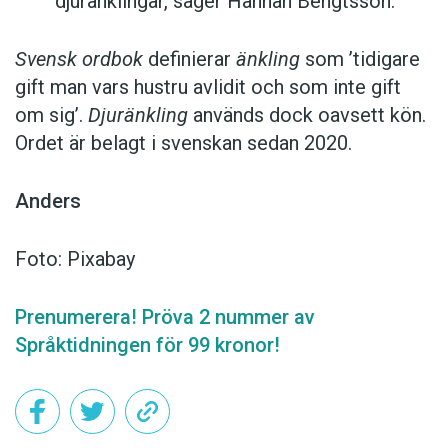
djuränklingar, säger Hannah Bengtsson.
Svensk ordbok
definierar
änkling
som ’tidigare
gift man vars hustru av­lidit och som inte gift
om sig’.
Djuränkling
används dock oavsett kön.
Ordet är belagt i svenskan sedan 2020.
Anders
Foto: Pixabay
Prenumerera! Pröva 2 nummer av
Språktidningen för 99 kronor!