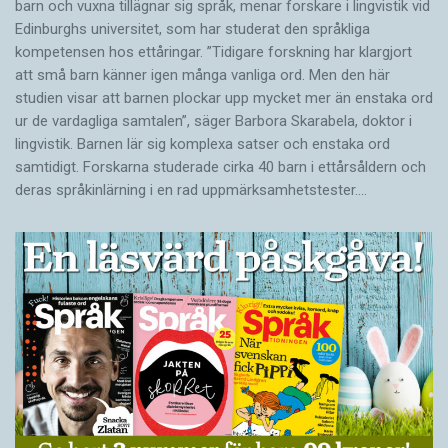
barn och vuxna tillägnar sig språk, menar forskare i lingvistik vid
Edinburghs universitet, som har studerat den språkliga
kompetensen hos ettåringar. ”Tidigare forskning har klargjort
att små barn känner igen många vanliga ord. Men den här
studien visar att barnen plockar upp mycket mer än enstaka ord
ur de vardagliga samtalen”, säger Barbora Skarabela, doktor i
lingvistik. Barnen lär sig komplexa satser och enstaka ord
samtidigt. Forskarna studerade cirka 40 barn i ettårsåldern och
deras språkinlärning i en rad uppmärksamhetstester.…