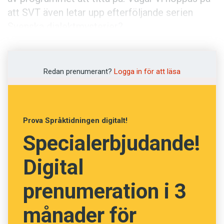
Anmäl till språkpolisen
att SVT även letar upp efterföljande serien
Föreslå nyord
Svenska dialektmysterier?
Annonsera
Anders
Prenumerera
Redan prenumerant?
Logga in för att läsa
Läs Språktidningen digitalt
Press
Prova Språktidningen digitalt!
Specialerbjudande!
Digital
prenumeration i 3
månader för