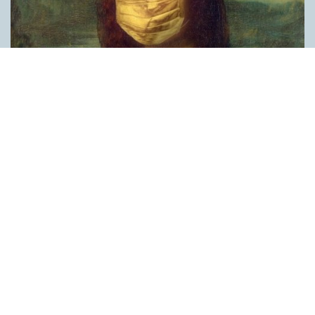
Covid, schmovid – rimmen som lättar upp i
pandemin
SPRÅKBLOGGEN
Corona, schmorona – covid, schmovid – pandemic,
schmandemic. Det kan se barnsligt ut, men den här sortens
lekfulla rim fyller en funktion, även bland vuxna. Det handlar om
reduplikationer, det vill säga när ett ord upprepas. I detta fall
inleder ett ”schm” eller ”shm” det upprepade ordet. ”Schm”-
rimmen kommer ursprungligen från jiddish, men har kommit att
användas mer allmänt i engelskan, särskilt i USA, bland annat
för att markera ironi, hån eller skepsis. Men enligt en studie på
Malmö universitet används den här sortens reduplikationer nu
ofta för att lätta upp stämningen under coronapandemin. ”När
vi hör hur dödssiffrorna stiger och…