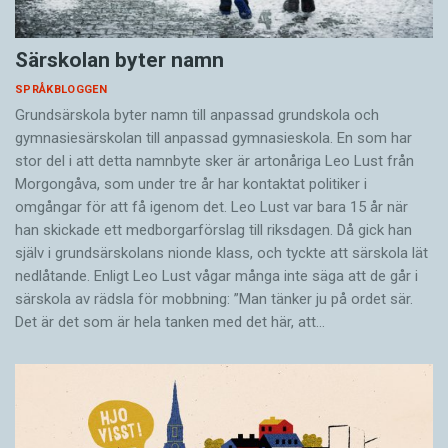
Särskolan byter namn
SPRÅKBLOGGEN
Grundsärskola byter namn till anpassad grundskola och
gymnasiesärskolan till anpassad gymnasieskola. En som har
stor del i att detta namnbyte sker är artonåriga Leo Lust från
Morgongåva, som under tre år har kontaktat politiker i
omgångar för att få igenom det. Leo Lust var bara 15 år när
han skickade ett medborgarförslag till riksdagen. Då gick han
själv i grundsärskolans nionde klass, och tyckte att särskola lät
nedlåtande. Enligt Leo Lust vågar många inte säga att de går i
särskola av rädsla för mobbning: ”Man tänker ju på ordet sär.
Det är det som är hela tanken med det här, att…