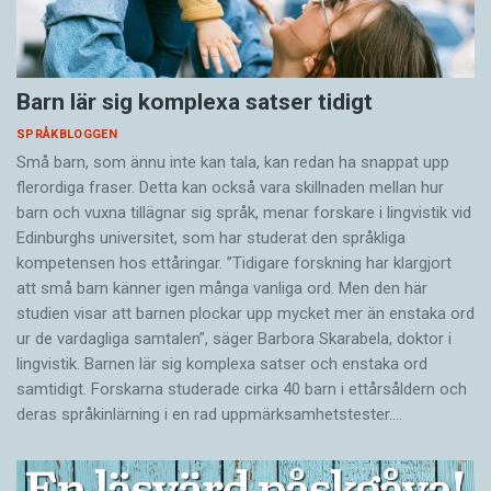
Barn lär sig komplexa satser tidigt
SPRÅKBLOGGEN
Små barn, som ännu inte kan tala, kan redan ha snappat upp
flerordiga fraser. Detta kan också vara skillnaden mellan hur
barn och vuxna tillägnar sig språk, menar forskare i lingvistik vid
Edinburghs universitet, som har studerat den språkliga
kompetensen hos ettåringar. ”Tidigare forskning har klargjort
att små barn känner igen många vanliga ord. Men den här
studien visar att barnen plockar upp mycket mer än enstaka ord
ur de vardagliga samtalen”, säger Barbora Skarabela, doktor i
lingvistik. Barnen lär sig komplexa satser och enstaka ord
samtidigt. Forskarna studerade cirka 40 barn i ettårsåldern och
deras språkinlärning i en rad uppmärksamhetstester.…