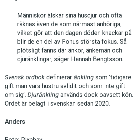
Människor älskar sina husdjur och ofta
räknas även de som närmast anhöriga,
vilket gör att den dagen döden knackar på
blir de en del av Fonus största fokus. Så
plötsligt fanns där änkor, änkemän och
djuränklingar, säger Hannah Bengtsson.
Svensk ordbok
definierar
änkling
som ’tidigare
gift man vars hustru av­lidit och som inte gift
om sig’.
Djuränkling
används dock oavsett kön.
Ordet är belagt i svenskan sedan 2020.
Anders
Foto: Pixabay