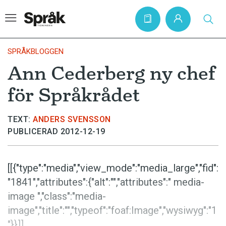
SPRÅKBLOGGEN
Ann Cederberg ny chef
Hem
för Språkrådet
Artiklar
Krönikor
TEXT:
ANDERS SVENSSON
PUBLICERAD 2012-12-19
Språkfrågor
Skrivtips
[[{"type":"media","view_mode":"media_large","fid":
Bokrecensioner
"1841","attributes":{"alt":"","attributes":" media-
Kviss
image ","class":"media-
image","title":"","typeof":"foaf:Image","wysiwyg":"1
Podden
"}}]]