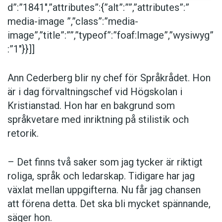
säger hon.
d”:”1841″,”attributes”:{”alt”:””,”attributes”:”
media-image ”,”class”:”media-
Ann Cederberg tillträder som chef för
image”,”title”:””,”typeof”:”foaf:Image”,”wysiwyg”
Språkrådet den 1 mars nästa år.
:”1″}}]]
Här
och
här
kan du läsa mer om tvisterna kring
Ann Cederberg blir ny chef för Språkrådet. Hon
Språkrådet.
är i dag förvaltningschef vid Högskolan i
Kristianstad. Hon har en bakgrund som
språkvetare med inriktning på stilistik och
Foto: Lisa Hagsten
retorik.
Anders
– Det finns två saker som jag tycker är riktigt
roliga, språk och ledarskap. Tidigare har jag
växlat mellan uppgifterna. Nu får jag chansen
att förena detta. Det ska bli mycket spännande,
säger hon.