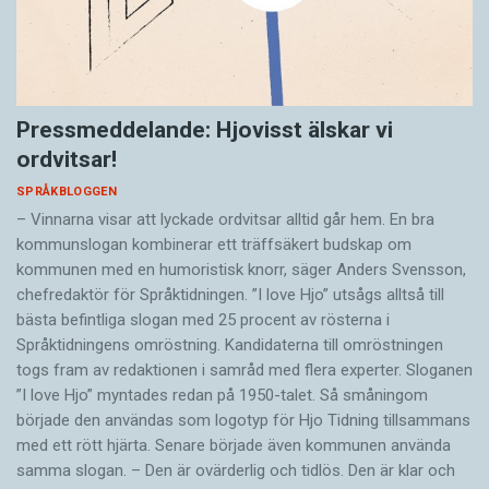
Pressmeddelande: Hjovisst älskar vi
ordvitsar!
SPRÅKBLOGGEN
– Vinnarna visar att lyckade ordvitsar alltid går hem. En bra
kommunslogan kombinerar ett träffsäkert budskap om
kommunen med en humoristisk knorr, säger Anders Svensson,
chefredaktör för Språktidningen. ”I love Hjo” utsågs alltså till
bästa befintliga slogan med 25 procent av rösterna i
Språktidningens omröstning. Kandidaterna till omröstningen
togs fram av redaktionen i samråd med flera experter. Sloganen
”I love Hjo” myntades redan på 1950-talet. Så småningom
började den användas som logotyp för Hjo Tidning tillsammans
med ett rött hjärta. Senare började även kommunen använda
samma slogan. – Den är ovärderlig och tidlös. Den är klar och