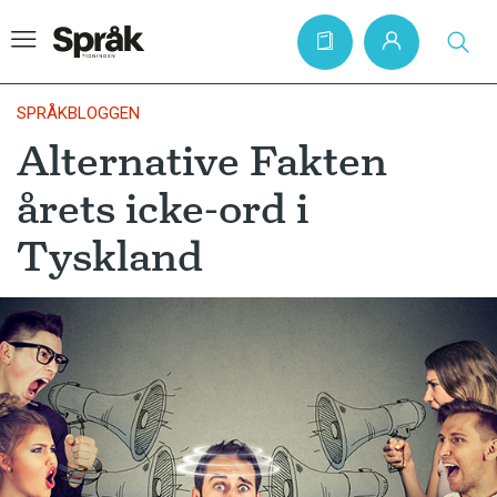
SPRÅKBLOGGEN
Alternative Fakten
Hem
årets icke-ord i
Artiklar
Tyskland
Krönikor
Språkfrågor
Skrivtips
Bokrecensioner
Kviss
Podden