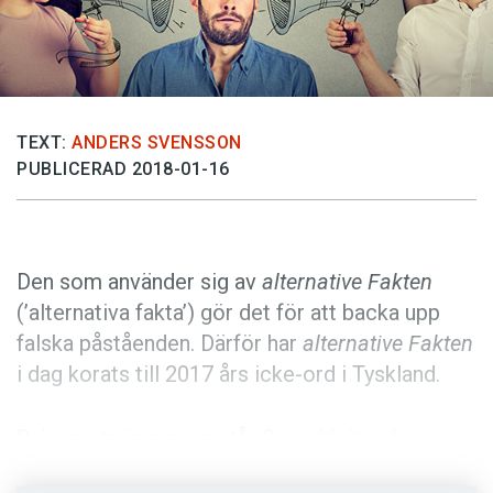
Anmäl till språkpolisen
Föreslå nyord
Annonsera
Prenumerera
TEXT:
ANDERS SVENSSON
PUBLICERAD 2018-01-16
Läs Språktidningen digitalt
Press
Den som använder sig av
alternative Fakten
(’alternativa fakta’) gör det för att backa upp
falska påståenden. Därför har
alternative Fakten
i dag korats till 2017 års icke-ord i Tyskland.
Bakom utnämningen står
Sprachkritische
Aktion – Unwort des Jahres
. Gruppen fick in