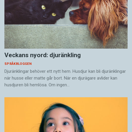
Veckans nyord: djuränkling
SPRÅKBLOGGEN
Djuränklingar behöver ett nytt hem. Husdjur kan bli djuränklingar
när husse eller matte går bort. När en djurägare avlider kan
husdjuren bli hemlösa. Om ingen…