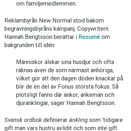
om familjemedlemmen.
Reklambyrån New Normal stod bakom
begravningsbyråns kampanj. Copywritern
Hannah Bengtsson berättar i
Resumé
om
bakgrunden till idén:
Människor älskar sina husdjur och ofta
räknas även de som närmast anhöriga,
vilket gör att den dagen döden knackar på
blir de en del av Fonus största fokus. Så
plötsligt fanns där änkor, änkemän och
djuränklingar, säger Hannah Bengtsson.
Svensk ordbok
definierar
änkling
som ’tidigare
gift man vars hustru av­lidit och som inte gift