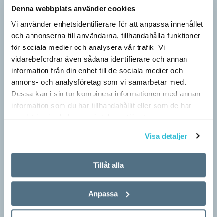
Denna webbplats använder cookies
Vi använder enhetsidentifierare för att anpassa innehållet
och annonserna till användarna, tillhandahålla funktioner
för sociala medier och analysera vår trafik. Vi
vidarebefordrar även sådana identifierare och annan
Särskolan byter namn
information från din enhet till de sociala medier och
annons- och analysföretag som vi samarbetar med.
SPRÅKBLOGGEN
Dessa kan i sin tur kombinera informationen med annan
Grundsärskola byter namn till anpassad grundskola och
information som du har tillhandahållit eller som de har
gymnasiesärskolan till anpassad gymnasieskola. En som har
samlat in när du har använt deras tjänster.
stor del i att detta namnbyte sker är artonåriga Leo Lust…
Visa detaljer
Tillåt alla
Anpassa