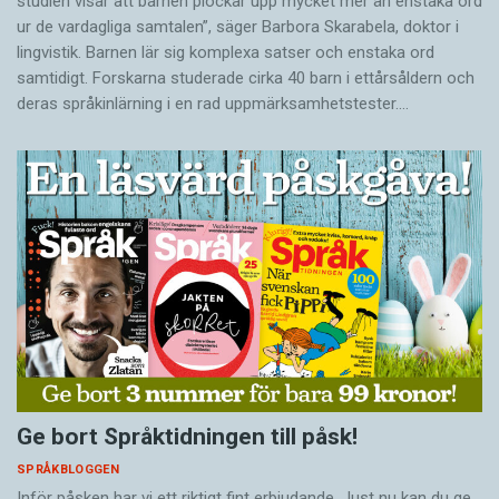
studien visar att barnen plockar upp mycket mer än enstaka ord
ur de vardagliga samtalen”, säger Barbora Skarabela, doktor i
lingvistik. Barnen lär sig komplexa satser och enstaka ord
samtidigt. Forskarna studerade cirka 40 barn i ettårsåldern och
deras språkinlärning i en rad uppmärksamhetstester.…
Ge bort Språktidningen till påsk!
SPRÅKBLOGGEN
Inför påsken har vi ett riktigt fint erbjudande. Just nu kan du ge